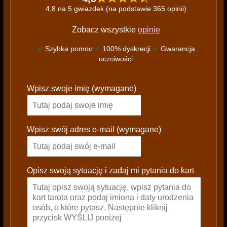
4,8 na 5 gwiazdek (na podstawie 365 opinii)
Zobacz wszystkie
opinie
✔
Szybka pomoc
✔
100% dyskrecji
✔
Gwarancja
uczciwości
P
Wpisz swoje imię (wymagane)
l
e
a
s
Wpisz swój adres e-mail (wymagane)
e
l
e
Opisz swoją sytuację i zadaj mi pytania do kart
a
v
e
t
h