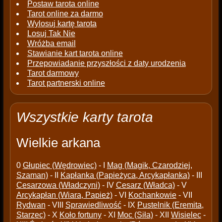
Postaw tarota online
Tarot online za darmo
Wylosuj kartę tarota
Losuj Tak Nie
Wróżba email
Stawianie kart tarota online
Przepowiadanie przyszłości z daty urodzenia
Tarot darmowy
Tarot partnerski online
Wszystkie karty tarota
Wielkie arkana
0
Głupiec (Wędrowiec)
- I
Mag (Magik, Czarodziej,
Szaman)
- II
Kapłanka (Papieżyca, Arcykapłanka)
- III
Cesarzowa (Władczyni)
- IV
Cesarz (Władca)
- V
Arcykapłan (Wiara, Papież)
- VI
Kochankowie
- VII
Rydwan
- VIII
Sprawiedliwość
- IX
Pustelnik (Eremita,
Starzec)
- X
Koło fortuny
- XI
Moc (Siła)
- XII
Wisielec
-