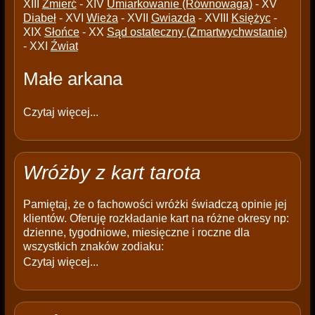
XIII
Źmierć
- XIV
Umiarkowanie (Równowaga)
- XV
Diabeł
- XVI
Wieża
- XVII
Gwiazda
- XVIII
Księżyc
-
XIX
Słońce
- XX
Sąd ostateczny (Zmartwychwstanie)
- XXI
Źwiat
Małe arkana
Czytaj więcej...
Wróżby z kart tarota
Pamiętaj, że o fachowości wróżki świadczą opinie jej
klientów. Oferuję rozkładanie kart na różne okresy np:
dzienne, tygodniowe, miesięczne i roczne dla
wszystkich znaków zodiaku:
Czytaj więcej...