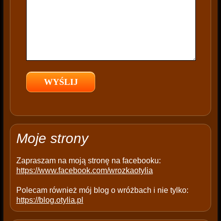
i
s
f
i
e
l
d
e
m
p
t
Moje strony
y
.
Zapraszam na moją stronę na facebooku:
https://www.facebook.com/wrozkaotylia
Polecam również mój blog o wróżbach i nie tylko:
https://blog.otylia.pl