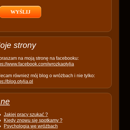
l
d
e
m
p
t
oje strony
y
.
praszam na moją stronę na facebooku:
tps://www.facebook.com/wrozkaotylia
ecam również mój blog o wróżbach i nie tylko:
ps://blog.otylia.pl
nne
Jakiej pracy szukać ?
Kiedy znowu się spotkamy ?
Psychologia we wróżbach