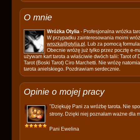
O mnie
Wróżka Otylia
- Profesjonalna wróżka tar
W przypadku zainteresowania moimi wróżb
wrozka@otylia.pl
. Lub za pomocą formula
Obecnie wróżę już tylko przez pocztę e-ma
używam kart tarota a właściwie dwóch talii: Tarot of
Tarot (Boski Tarot) Ciro Marchetti. Nie wróżę natomias
tarota anielskiego. Pozdrawiam serdecznie.
Opinie o mojej pracy
"Dziękuję Pani za wróżbę tarota. Nie sp
strony. Dzięki niej poznałam ważne dla m
Pani Ewelina