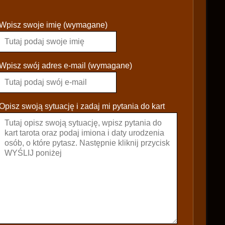
P
Wpisz swoje imię (wymagane)
l
e
a
s
Wpisz swój adres e-mail (wymagane)
e
l
e
Opisz swoją sytuację i zadaj mi pytania do kart
a
v
e
t
h
i
s
f
i
e