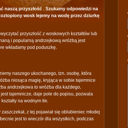
 naszą przyszłość . Szukamy odpowiedzi na
Roztopiony wosk lejemy na wodę przez dziurkę
wyczytać przyszłość z woskowych kształtów lub
znaną i popularną andrzejkową wróżbą jest
tóre wkładamy pod poduszkę.
ziemy naszego ukochanego, tzn. osobę, która
żba niosąca magię, kryjąca w sobie tajemnice
żba andrzejkowa to wróżba dla każdego,
jest tajemnicze, daje pole do popisu, pozwala
kształty na wodnym tle.
zaszczekał, z tej pojawiał się oblubieniec młodej
becnie jest to wieczór dla wszystkich, podczas