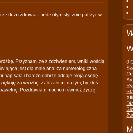
ycze duzo zdrowia - bede otymistycznie patrzyc w
W
W
wróżbę. Przyznam, że z zdziwieniem, wnikliwością
0
G
Sz
wiająca jest dla mnie analiza numerologiczna
Ce
ni napisała i bardzo dobrze oddaje moją osobę.
Ar
ziękuję za wróżbę. Zależało mi na tym, by ktoś
Ry
 w bawełnę. Pozdrawiam mocno i również życzę
St
XII
Di
Sł
Źw
M