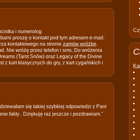
Czy
ocistka i numerolog
ami proszę o kontakt pod tym adresem e-mail:
rza kontaktowego na stronie
zamów wróżbę
.
C
il. Nie wróżę przez telefon i sms. Do wróżenia
 Dreams (Tarot Snów) oraz Legacy of the Divine
t z kart klasycznych do gry, z kart cygańskich i
Kar
odziewałam się takiej szybkiej odpowiedzi z Pani
nie fakty . Dziękuję raz jeszcze i pozdrawiam."