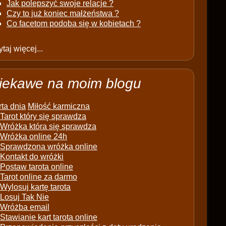
Jak polepszyć swoje relacje ?
Czy to już koniec małżeństwa ?
Co facetom podoba się w kobietach ?
taj więcej...
iekawe na moim blogu
ta dnia
Miłość karmiczna
Tarot który się sprawdza
Wróżka która się sprawdza
Wróżka online 24h
Sprawdzona wróżka online
Kontakt do wróżki
Postaw tarota online
Tarot online za darmo
Wylosuj kartę tarota
Losuj Tak Nie
Wróżba email
Stawianie kart tarota online