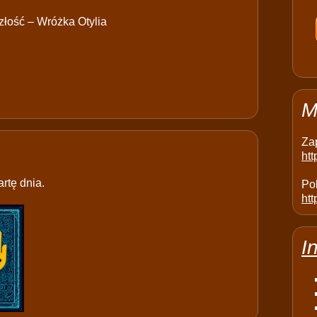
łość – Wróżka Otylia
M
Za
ht
rtę dnia.
Pol
htt
I