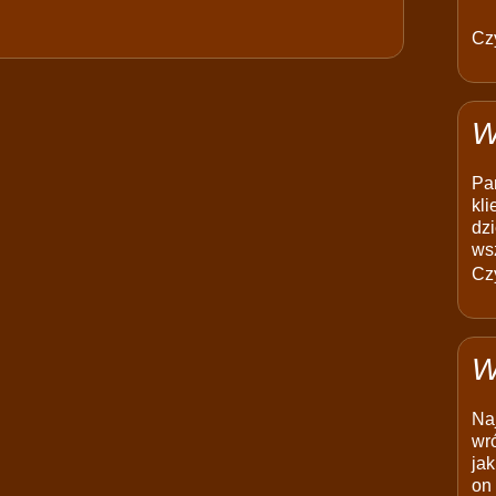
Czy
W
Pam
kli
dzi
ws
Czy
W
Na
wró
jak
on 