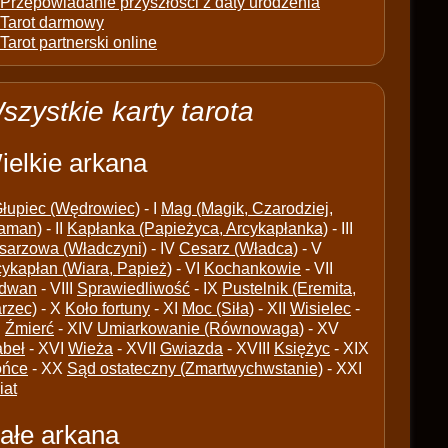
Przepowiadanie przyszłości z daty urodzenia
Tarot darmowy
Tarot partnerski online
szystkie karty tarota
ielkie arkana
łupiec (Wędrowiec)
- I
Mag (Magik, Czarodziej,
aman)
- II
Kapłanka (Papieżyca, Arcykapłanka)
- III
sarzowa (Władczyni)
- IV
Cesarz (Władca)
- V
cykapłan (Wiara, Papież)
- VI
Kochankowie
- VII
dwan
- VIII
Sprawiedliwość
- IX
Pustelnik (Eremita,
arzec)
- X
Koło fortuny
- XI
Moc (Siła)
- XII
Wisielec
-
I
Źmierć
- XIV
Umiarkowanie (Równowaga)
- XV
abeł
- XVI
Wieża
- XVII
Gwiazda
- XVIII
Księżyc
- XIX
ońce
- XX
Sąd ostateczny (Zmartwychwstanie)
- XXI
iat
ałe arkana