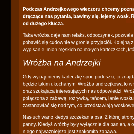
Podczas Andrzejkowego wieczoru chcemy poznać
dręczące nas pytania, bawimy się, lejemy wosk. 
od dużego klucza.
Taka wróżba daje nam relaks, odpoczynek, pozwala 
pobawić się cudownie w gronie przyjaciół. Kolejną 
wypisanie imion męskich na małych karteczkach, k
Wróżba na Andrzejki
Gdy wyciągniemy karteczkę spod poduszki, to znajd
będzie takim ukochanym. Wróżba andrzejkowa to wró
oraz szukająca interesujących nas odpowiedzi. Wró
połączona z zabawą, rozrywką, tańcem, lanie wosku 
zastanawiać się nad tym, co przedstawiają woskowe 
Nasłuchiwano kiedyś szczekania psa. Z której strony 
panny. Kiedyś wróżby były wyłącznie dla panien, a o
niego najważniejsza jest znakomita zabawa.