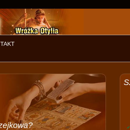
TAKT
a
S
zejkowa?