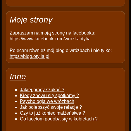
m
p
t
Moje strony
y
.
Zapraszam na moją stronę na facebooku:
https://www.facebook.com/wrozkaotylia
Polecam również mój blog o wróżbach i nie tylko:
https://blog.otylia.pl
Inne
Jakiej pracy szukać ?
Kiedy znowu się spotkamy ?
Psychologia we wróżbach
Jak polepszyć swoje relacje ?
Czy to już koniec małżeństwa ?
Co facetom podoba się w kobietach ?