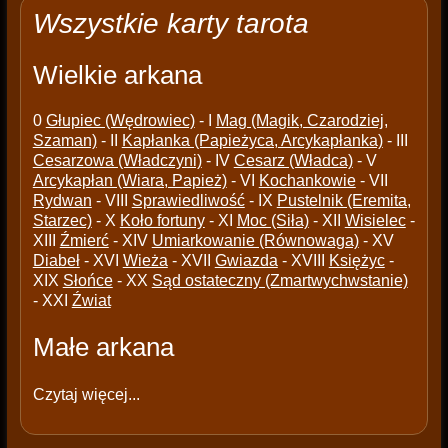
Wszystkie karty tarota
Wielkie arkana
0
Głupiec (Wędrowiec)
- I
Mag (Magik, Czarodziej,
Szaman)
- II
Kapłanka (Papieżyca, Arcykapłanka)
- III
Cesarzowa (Władczyni)
- IV
Cesarz (Władca)
- V
Arcykapłan (Wiara, Papież)
- VI
Kochankowie
- VII
Rydwan
- VIII
Sprawiedliwość
- IX
Pustelnik (Eremita,
Starzec)
- X
Koło fortuny
- XI
Moc (Siła)
- XII
Wisielec
-
XIII
Źmierć
- XIV
Umiarkowanie (Równowaga)
- XV
Diabeł
- XVI
Wieża
- XVII
Gwiazda
- XVIII
Księżyc
-
XIX
Słońce
- XX
Sąd ostateczny (Zmartwychwstanie)
- XXI
Źwiat
Małe arkana
Czytaj więcej...