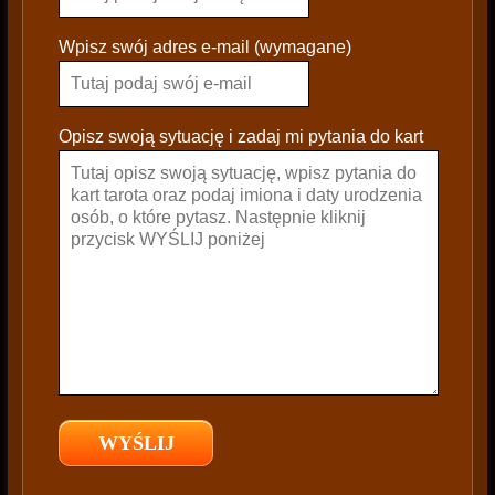
a
s
Wpisz swój adres e-mail (wymagane)
e
l
e
Opisz swoją sytuację i zadaj mi pytania do kart
a
v
e
t
h
i
s
f
i
e
l
d
e