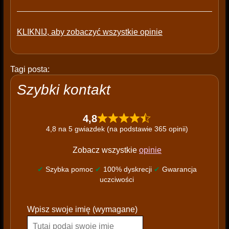
KLIKNIJ, aby zobaczyć wszystkie opinie
Tagi posta:
Szybki kontakt
4,8
4,8 na 5 gwiazdek (na podstawie 365 opinii)
Zobacz wszystkie
opinie
✔
Szybka pomoc
✔
100% dyskrecji
✔
Gwarancja
uczciwości
P
Wpisz swoje imię (wymagane)
l
e