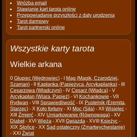
Wróżba email
Stawianie kart tarota online
Przepowiadanie przyszłości z daty urodzenia
Tarot darmowy
Tarot partnerski online
Wszystkie karty tarota
Wielkie arkana
0
Głupiec (Wędrowiec)
- I
Mag (Magik, Czarodziej,
Szaman)
- II
Kapłanka (Papieżyca, Arcykapłanka)
- III
Cesarzowa (Władczyni)
- IV
Cesarz (Władca)
- V
Arcykapłan (Wiara, Papież)
- VI
Kochankowie
- VII
Rydwan
- VIII
Sprawiedliwość
- IX
Pustelnik (Eremita,
Starzec)
- X
Koło fortuny
- XI
Moc (Siła)
- XII
Wisielec
-
XIII
Źmierć
- XIV
Umiarkowanie (Równowaga)
- XV
Diabeł
- XVI
Wieża
- XVII
Gwiazda
- XVIII
Księżyc
-
XIX
Słońce
- XX
Sąd ostateczny (Zmartwychwstanie)
- XXI
Źwiat