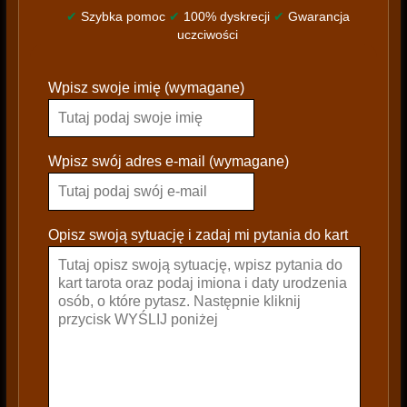
✔
Szybka pomoc
✔
100% dyskrecji
✔
Gwarancja
uczciwości
P
Wpisz swoje imię (wymagane)
l
e
a
s
Wpisz swój adres e-mail (wymagane)
e
l
e
Opisz swoją sytuację i zadaj mi pytania do kart
a
v
e
t
h
i
s
f