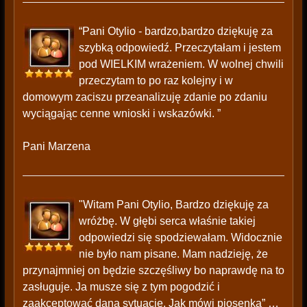
“Pani Otylio - bardzo,bardzo dziękuję za
szybką odpowiedź. Przeczytałam i jestem
pod WIELKIM wrażeniem. W wolnej chwili
przeczytam to po raz kolejny i w
domowym zaciszu przeanalizuję zdanie po zdaniu
wyciągając cenne wnioski i wskazówki. ”
Pani Marzena
"Witam Pani Otylio, Bardzo dziękuję za
wróżbę. W głębi serca właśnie takiej
odpowiedzi się spodziewałam. Widocznie
nie było nam pisane. Mam nadzieję, że
przynajmniej on będzie szczęśliwy bo naprawdę na to
zasługuje. Ja musze się z tym pogodzić i
zaakceptować daną sytuacje. Jak mówi piosenka” …