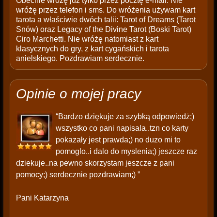
Obecnie wróżę już tylko przez pocztę e-mail. Nie
wróżę przez telefon i sms. Do wróżenia używam kart
tarota a właściwie dwóch talii: Tarot of Dreams (Tarot
Snów) oraz Legacy of the Divine Tarot (Boski Tarot)
Ciro Marchetti. Nie wróżę natomiast z kart
klasycznych do gry, z kart cygańskich i tarota
anielskiego. Pozdrawiam serdecznie.
Opinie o mojej pracy
“Bardzo dziękuje za szybką odpowiedż;)
wszystko co pani napisala..tzn co karty
pokazały jest prawda;) no duzo mi to
pomoglo..i dalo do myslenia;) jeszcze raz
dziekuje..na pewno skorzystam jeszcze z pani
pomocy;) serdecznie pozdrawiam;) ”
Pani Katarzyna