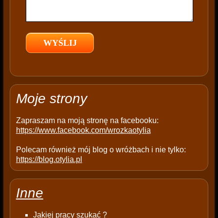
i
e
l
d
e
m
p
t
Moje strony
y
.
Zapraszam na moją stronę na facebooku:
https://www.facebook.com/wrozkaotylia
Polecam również mój blog o wróżbach i nie tylko:
https://blog.otylia.pl
Inne
Jakiej pracy szukać ?