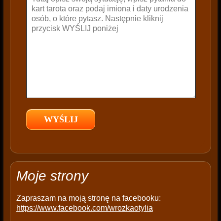
v
e
t
h
i
s
f
i
e
l
d
e
m
p
t
Moje strony
y
.
Zapraszam na moją stronę na facebooku:
https://www.facebook.com/wrozkaotylia