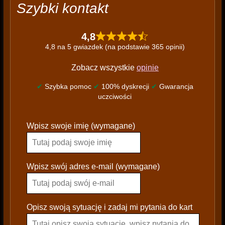
Szybki kontakt
4,8
4,8 na 5 gwiazdek (na podstawie 365 opinii)
Zobacz wszystkie
opinie
✔
Szybka pomoc
✔
100% dyskrecji
✔
Gwarancja
uczciwości
P
Wpisz swoje imię (wymagane)
l
e
a
s
Wpisz swój adres e-mail (wymagane)
e
l
e
Opisz swoją sytuację i zadaj mi pytania do kart
a