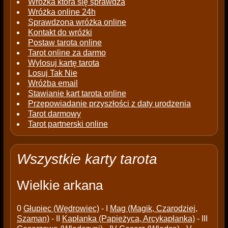
Wróżka która się sprawdza
Wróżka online 24h
Sprawdzona wróżka online
Kontakt do wróżki
Postaw tarota online
Tarot online za darmo
Wylosuj kartę tarota
Losuj Tak Nie
Wróżba email
Stawianie kart tarota online
Przepowiadanie przyszłości z daty urodzenia
Tarot darmowy
Tarot partnerski online
Wszystkie karty tarota
Wielkie arkana
0
Głupiec (Wędrowiec)
- I
Mag (Magik, Czarodziej,
Szaman)
- II
Kapłanka (Papieżyca, Arcykapłanka)
- III