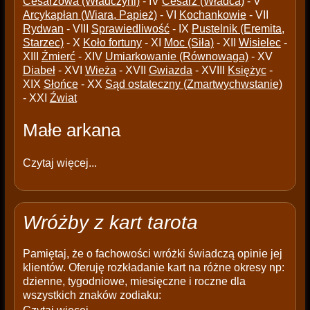
Cesarzowa (Władczyni)
- IV
Cesarz (Władca)
- V
Arcykapłan (Wiara, Papież)
- VI
Kochankowie
- VII
Rydwan
- VIII
Sprawiedliwość
- IX
Pustelnik (Eremita,
Starzec)
- X
Koło fortuny
- XI
Moc (Siła)
- XII
Wisielec
-
XIII
Źmierć
- XIV
Umiarkowanie (Równowaga)
- XV
Diabeł
- XVI
Wieża
- XVII
Gwiazda
- XVIII
Księżyc
-
XIX
Słońce
- XX
Sąd ostateczny (Zmartwychwstanie)
- XXI
Źwiat
Małe arkana
Czytaj więcej...
Wróżby z kart tarota
Pamiętaj, że o fachowości wróżki świadczą opinie jej
klientów. Oferuję rozkładanie kart na różne okresy np:
dzienne, tygodniowe, miesięczne i roczne dla
wszystkich znaków zodiaku: