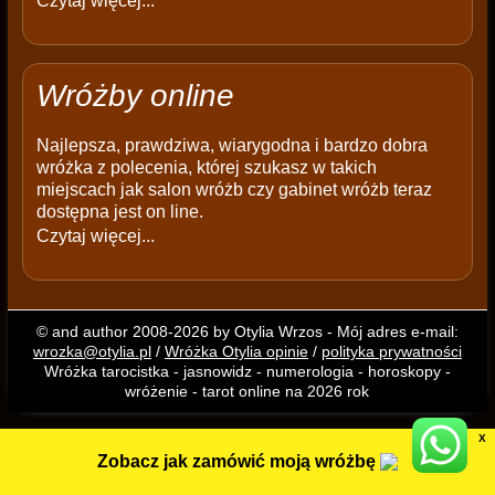
Czytaj więcej...
Wróżby online
Najlepsza, prawdziwa, wiarygodna i bardzo dobra
wróżka z polecenia, której szukasz w takich
miejscach jak salon wróżb czy gabinet wróżb teraz
dostępna jest on line.
Czytaj więcej...
© and author 2008-2026 by Otylia Wrzos - Mój adres e-mail:
wrozka@otylia.pl
/
Wróżka Otylia opinie
/
polityka prywatności
Wróżka tarocistka - jasnowidz - numerologia - horoskopy -
wróżenie - tarot online na 2026 rok
X
Zobacz jak zamówić moją wróżbę