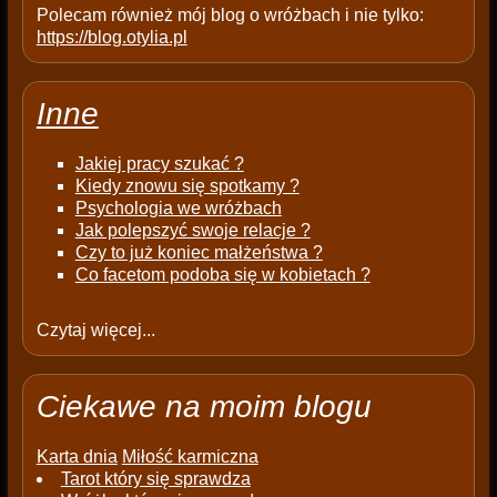
Polecam również mój blog o wróżbach i nie tylko:
https://blog.otylia.pl
Inne
Jakiej pracy szukać ?
Kiedy znowu się spotkamy ?
Psychologia we wróżbach
Jak polepszyć swoje relacje ?
Czy to już koniec małżeństwa ?
Co facetom podoba się w kobietach ?
Czytaj więcej...
Ciekawe na moim blogu
Karta dnia
Miłość karmiczna
Tarot który się sprawdza