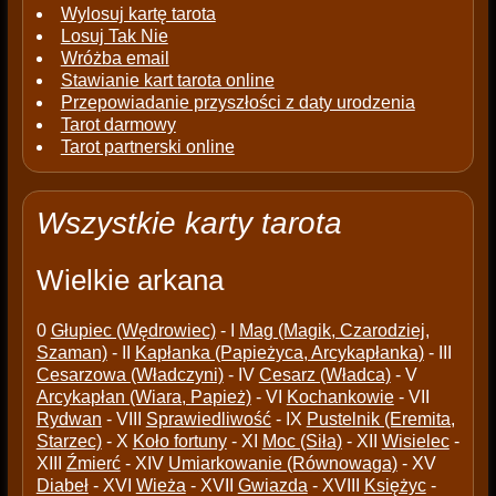
Wylosuj kartę tarota
Losuj Tak Nie
Wróżba email
Stawianie kart tarota online
Przepowiadanie przyszłości z daty urodzenia
Tarot darmowy
Tarot partnerski online
Wszystkie karty tarota
Wielkie arkana
0
Głupiec (Wędrowiec)
- I
Mag (Magik, Czarodziej,
Szaman)
- II
Kapłanka (Papieżyca, Arcykapłanka)
- III
Cesarzowa (Władczyni)
- IV
Cesarz (Władca)
- V
Arcykapłan (Wiara, Papież)
- VI
Kochankowie
- VII
Rydwan
- VIII
Sprawiedliwość
- IX
Pustelnik (Eremita,
Starzec)
- X
Koło fortuny
- XI
Moc (Siła)
- XII
Wisielec
-
XIII
Źmierć
- XIV
Umiarkowanie (Równowaga)
- XV
Diabeł
- XVI
Wieża
- XVII
Gwiazda
- XVIII
Księżyc
-