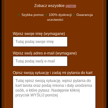
Zobacz wszystkie
opinie
✔
Szybka pomoc
✔
100% dyskrecji
✔
Gwarancja
uczciwości
P
Wpisz swoje imię (wymagane)
l
e
a
s
Wpisz swój adres e-mail (wymagane)
e
l
e
Opisz swoją sytuację i zadaj mi pytania do kart
a
v
e
t
h
i