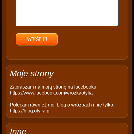
s
f
i
e
l
d
e
m
p
t
Moje strony
y
.
Zapraszam na moją stronę na facebooku:
https://www.facebook.com/wrozkaotylia
Polecam również mój blog o wróżbach i nie tylko:
https://blog.otylia.pl
Inne