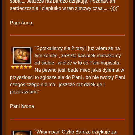
sobą.... Jeszcze raz bardzo dziękuję. Pozdrawian
serdeczcznie i cieplutko w ten zimowy czas.... :-))))"
Pani Anna
"Spotkalismy sie 2 razy i juz wiem ze na
tym koniec , zreszta kawalek mieszkamy
od siebie , wierze w to co Pani napisala.
Na pewno jesli bede miec jakis dylemat w
przyszlosci to zglosze sie do Pani , bo nie tworzy Pani
czegos czego nie ma , jeszcze raz dziekuje i
pozdrawiam."
Pani Iwona
"Witam pani Otylio Bardzo dziękuje za