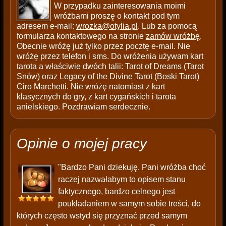
W przypadku zainteresowania moimi
wróżbami proszę o kontakt pod tym
adresem e-mail:
wrozka@otylia.pl
. Lub za pomocą
formularza kontaktowego na stronie
zamów wróżbę
.
Obecnie wróżę już tylko przez pocztę e-mail. Nie
wróżę przez telefon i sms. Do wróżenia używam kart
tarota a właściwie dwóch talii: Tarot of Dreams (Tarot
Snów) oraz Legacy of the Divine Tarot (Boski Tarot)
Ciro Marchetti. Nie wróżę natomiast z kart
klasycznych do gry, z kart cygańskich i tarota
anielskiego. Pozdrawiam serdecznie.
Opinie o mojej pracy
"Bardzo Pani dziekuję. Pani wróżba choć
raczej nazwałabym to opisem stanu
faktycznego, bardzo celnego jest
poukładaniem w samym sobie treści, do
których często wstyd się przyznać przed samym