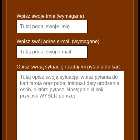
P
Wpisz swoje imię (wymagane)
l
e
a
s
Wpisz swój adres e-mail (wymagane)
e
l
e
Opisz swoją sytuację i zadaj mi pytania do kart
a
v
e
t
h
i
s
f
i
e