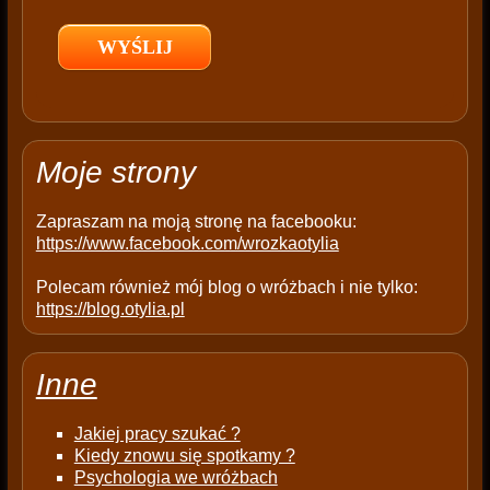
l
d
e
m
p
t
Moje strony
y
.
Zapraszam na moją stronę na facebooku:
https://www.facebook.com/wrozkaotylia
Polecam również mój blog o wróżbach i nie tylko:
https://blog.otylia.pl
Inne
Jakiej pracy szukać ?
Kiedy znowu się spotkamy ?
Psychologia we wróżbach