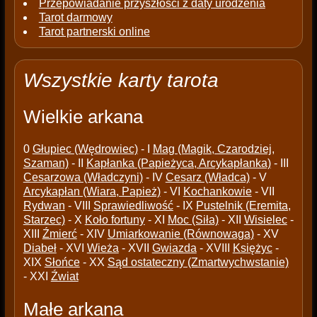
Przepowiadanie przyszłości z daty urodzenia
Tarot darmowy
Tarot partnerski online
Wszystkie karty tarota
Wielkie arkana
0
Głupiec (Wędrowiec)
- I
Mag (Magik, Czarodziej,
Szaman)
- II
Kapłanka (Papieżyca, Arcykapłanka)
- III
Cesarzowa (Władczyni)
- IV
Cesarz (Władca)
- V
Arcykapłan (Wiara, Papież)
- VI
Kochankowie
- VII
Rydwan
- VIII
Sprawiedliwość
- IX
Pustelnik (Eremita,
Starzec)
- X
Koło fortuny
- XI
Moc (Siła)
- XII
Wisielec
-
XIII
Źmierć
- XIV
Umiarkowanie (Równowaga)
- XV
Diabeł
- XVI
Wieża
- XVII
Gwiazda
- XVIII
Księżyc
-
XIX
Słońce
- XX
Sąd ostateczny (Zmartwychwstanie)
- XXI
Źwiat
Małe arkana