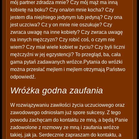
mój partner zdradza mnie? Czy mój mąż ma inną
kobietę na boku? Czy ona/on mnie kocha? Czy
jestem dla niej/niego jedynym lub jedyną? Czy ona
jest uczciwa? Cz y on mnie nie oszukuje? Czy
zwraca uwagę na inne kobiety? Czy zwraca uwagę
na innych mężczyzn? Czy robić coś, o czym nie
wiem? Czy miał wiele kobiet w życiu? Czy byli liczni
mężczyźni w jej egzystencji? To przegląd, ba, cała
gama pytań zadawanych wróżce.Pytania do wróżki
można przesłać mejlem i mejlem otrzymają Państwo
odpowiedź.
Wróżka godna zaufania
W rozwiązywaniu zawiłości życia uczuciowego oraz
zawodowego odniosłam już spore sukcesy. Z tego
powodu zachęcam do kontaktu ze mną, a będą Panie
zadowolone z rozmowy ze mną i zaufania wróżce
takiej, jak ja. Serdecznie zapraszam do kontaktu, a