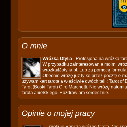
O mnie
Wróżka Otylia
- Profesjonalna wróżka tar
W przypadku zainteresowania moimi wróżb
wrozka@otylia.pl
. Lub za pomocą formula
Obecnie wróżę już tylko przez pocztę e-ma
używam kart tarota a właściwie dwóch talii: Tarot of
Tarot (Boski Tarot) Ciro Marchetti. Nie wróżę natomias
tarota anielskiego. Pozdrawiam serdecznie.
Opinie o mojej pracy
"Dziękuję Pani za wróżbę tarota. Nie sp