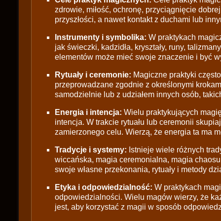
zdrowie, miłość, ochronę, przyciągnięcie dobrej
przyszłości, a nawet kontakt z duchami lub inn
Instrumenty i symbolika:
W praktykach magiczn
jak świeczki, kadzidła, kryształy, runy, talizman
elementów może mieć swoje znaczenie i być w
Rytuały i ceremonie:
Magiczne praktyki często 
przeprowadzane zgodnie z określonymi krokam
samodzielnie lub z udziałem innych osób, takich
Energia i intencja:
Wielu praktykujących magię
intencja. W trakcie rytuału lub ceremonii skupi
zamierzonego celu. Wierzą, że energia ta ma 
Tradycje i systemy:
Istnieje wiele różnych tra
wiccańska, magia ceremonialna, magia chaosu c
swoje własne przekonania, rytuały i metody dzi
Etyka i odpowiedzialność:
W praktykach magic
odpowiedzialności. Wielu magów wierzy, że ka
jest, aby korzystać z magii w sposób odpowiedz