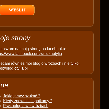
l
d
e
m
p
t
oje strony
y
.
praszam na moją stronę na facebooku:
tps://www.facebook.com/wrozkaotylia
ecam również mój blog o wróżbach i nie tylko:
ps://blog.otylia.pl
nne
Jakiej pracy szukać ?
Kiedy znowu się spotkamy ?
Psychologia we wróżbach