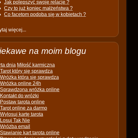
Jak polepszyć swoje relacje ?
Czy to już koniec małżeństwa ?
Co facetom podoba się w kobietach ?
taj więcej...
iekawe na moim blogu
ta dnia
Miłość karmiczna
Tarot który się sprawdza
Wróżka która się sprawdza
Wróżka online 24h
Sprawdzona wróżka online
Kontakt do wróżki
Postaw tarota online
Tarot online za darmo
Wylosuj kartę tarota
Losuj Tak Nie
Wróżba email
Stawianie kart tarota online