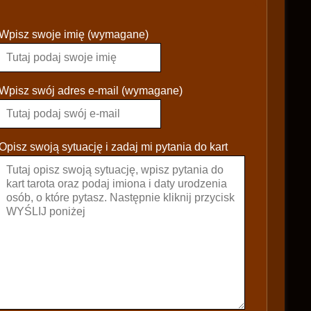
P
Wpisz swoje imię (wymagane)
l
e
a
s
Wpisz swój adres e-mail (wymagane)
e
l
e
Opisz swoją sytuację i zadaj mi pytania do kart
a
v
e
t
h
i
s
f
i
e