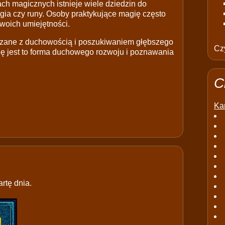
ch magicznych istnieje wiele dziedzin do
ologia czy runy. Osoby praktykujące magię często
woich umiejętności.
ązane z duchowością i poszukiwaniem głębszego
Czy
ię jest to forma duchowego rozwoju i poznawania
C
Kar
rtę dnia.