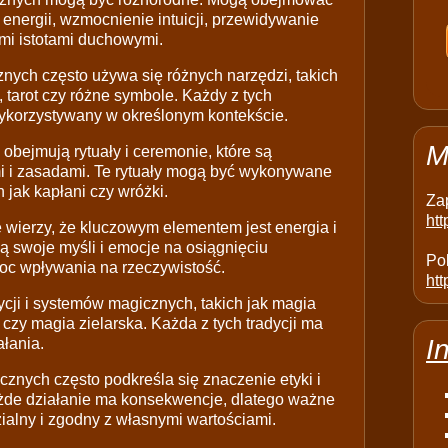
 energii, wzmocnienie intuicji, przewidywanie
ymi istotami duchowymi.
ych często używa się różnych narzędzi, takich
y, tarot czy różne symbole. Każdy z tych
ykorzystywany w określonym kontekście.
M
obejmują rytuały i ceremonie, które są
i i zasadami. Te rytuały mogą być wykonywane
 jak kapłani czy wróżki.
Za
ht
 wierzy, że kluczowym elementem jest energia i
ają swoje myśli i emocje na osiągnięciu
Pol
moc wpływania na rzeczywistość.
htt
dycji i systemów magicznych, takich jak magia
zy magia zielarska. Każda z tych tradycji ma
I
ałania.
znych często podkreśla się znaczenie etyki i
żde działanie ma konsekwencje, dlatego ważne
ialny i zgodny z własnymi wartościami.