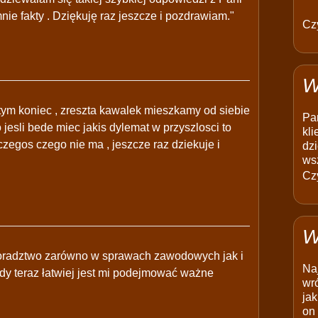
nie fakty . Dziękuję raz jeszcze i pozdrawiam."
Czy
W
 tym koniec , zreszta kawalek mieszkamy od siebie
Pam
 jesli bede miec jakis dylemat w przyszlosci to
kli
czegos czego nie ma , jeszcze raz dziekuje i
dzi
ws
Czy
W
doradztwo zarówno w sprawach zawodowych jak i
Na
dy teraz łatwiej jest mi podejmować ważne
wró
jak
on 