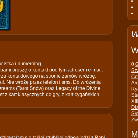
W
W
ocistka i numerolog
0
G
ami proszę o kontakt pod tym adresem e-mail:
Sz
rza kontaktowego na stronie
zamów wróżbę
.
Ce
il. Nie wróżę przez telefon i sms. Do wróżenia
Ar
 Dreams (Tarot Snów) oraz Legacy of the Divine
Ry
t z kart klasycznych do gry, z kart cygańskich i
St
XII
Di
Sł
Źw
M
odziewałam się takiej szybkiej odpowiedzi z Pani