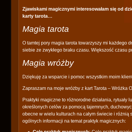
Zjawiskami magicznymi interesowałam się od dzi
karty tarota…
Magia tarota
O tamtej pory magia tarota towarzyszy mi każdego d
siebie ze zwykłego braku czasu. Większość czasu pr
Magia wróżby
Dziękuję za wsparcie i pomoc wszystkim moim klient
Zapraszam na moje wróżby z kart Tarota – Wróżka O
Praktyki magiczne to różnorodne działania, rytuały l
określonych celów za pomocą tajemnych, duchowych 
obecne w wielu kulturach na całym świecie i różnią si
ogólnych informacji na temat praktyk magicznych:
Cele praktyk magicznych:
Cele praktyk magi