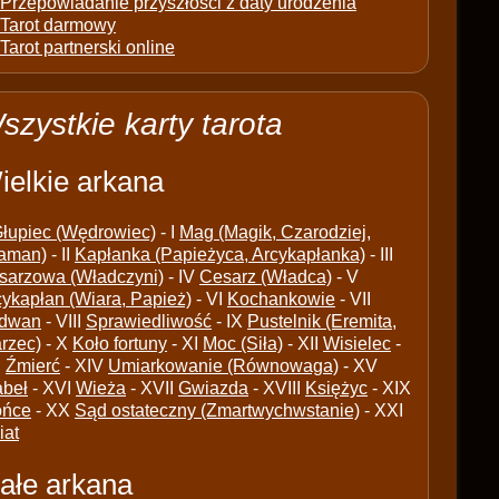
Przepowiadanie przyszłości z daty urodzenia
Tarot darmowy
Tarot partnerski online
szystkie karty tarota
ielkie arkana
łupiec (Wędrowiec)
- I
Mag (Magik, Czarodziej,
aman)
- II
Kapłanka (Papieżyca, Arcykapłanka)
- III
sarzowa (Władczyni)
- IV
Cesarz (Władca)
- V
cykapłan (Wiara, Papież)
- VI
Kochankowie
- VII
dwan
- VIII
Sprawiedliwość
- IX
Pustelnik (Eremita,
arzec)
- X
Koło fortuny
- XI
Moc (Siła)
- XII
Wisielec
-
I
Źmierć
- XIV
Umiarkowanie (Równowaga)
- XV
abeł
- XVI
Wieża
- XVII
Gwiazda
- XVIII
Księżyc
- XIX
ońce
- XX
Sąd ostateczny (Zmartwychwstanie)
- XXI
iat
ałe arkana