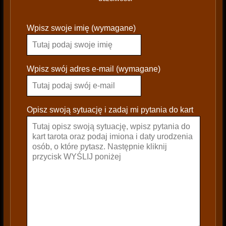
P
Wpisz swoje imię (wymagane)
l
e
a
s
Wpisz swój adres e-mail (wymagane)
e
l
e
Opisz swoją sytuację i zadaj mi pytania do kart
a
v
e
t
h
i
s
f
i
e