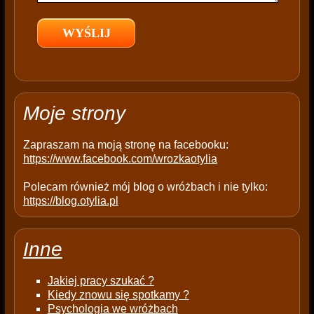
l
d
e
m
p
t
Moje strony
y
.
Zapraszam na moją stronę na facebooku:
https://www.facebook.com/wrozkaotylia
Polecam również mój blog o wróżbach i nie tylko:
https://blog.otylia.pl
Inne
Jakiej pracy szukać ?
Kiedy znowu się spotkamy ?
Psychologia we wróżbach