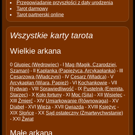
Przepowiadanie przyszłości z daty urodzenia
Tarot darmowy
Tarot partnerski online
Wszystkie karty tarota
Wielkie arkana
0
Głupiec (Wędrowiec)
- I
Mag (Magik, Czarodziej,
Szaman)
- II
Kapłanka (Papieżyca, Arcykapłanka)
- III
Cesarzowa (Władczyni)
- IV
Cesarz (Władca)
- V
Arcykapłan (Wiara, Papież)
- VI
Kochankowie
- VII
Rydwan
- VIII
Sprawiedliwość
- IX
Pustelnik (Eremita,
Starzec)
- X
Koło fortuny
- XI
Moc (Siła)
- XII
Wisielec
-
XIII
Źmierć
- XIV
Umiarkowanie (Równowaga)
- XV
Diabeł
- XVI
Wieża
- XVII
Gwiazda
- XVIII
Księżyc
-
XIX
Słońce
- XX
Sąd ostateczny (Zmartwychwstanie)
- XXI
Źwiat
Małe arkana