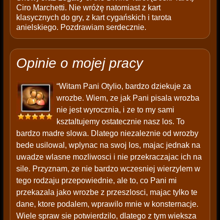
Ciro Marchetti. Nie wróżę natomiast z kart
klasycznych do gry, z kart cygańskich i tarota
anielskiego. Pozdrawiam serdecznie.
Opinie o mojej pracy
“Witam Pani Otylio, bardzo dziekuje za
wrozbe. Wiem, ze jak Pani pisala wrozba
nie jest wyrocznia, i ze to my sami
ksztaltujemy ostatecznie nasz los. To
bardzo madre slowa. Dlatego niezaleznie od wrozby
bede usilowal, wplynac na swoj los, majac jednak na
uwadze wlasne mozliwosci i nie przekraczajac ich na
sile. Przyznam, ze nie bardzo wczesniej wierzylem w
tego rodzaju przepowiednie, ale to, co Pani mi
przekazala jako wrozbe z przeszlosci, majac tylko te
dane, ktore podalem, wprawilo mnie w konsternacje.
Wiele spraw sie potwierdzilo, dlatego z tym wieksza