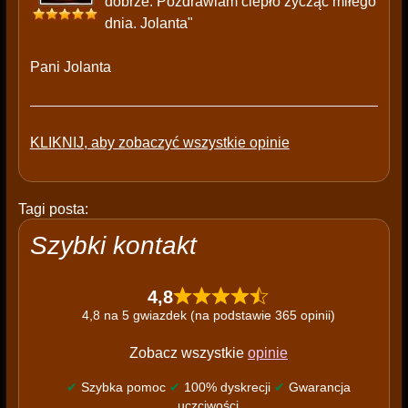
dobrze. Pozdrawiam ciepło życząc miłego
dnia. Jolanta"
Pani Jolanta
KLIKNIJ, aby zobaczyć wszystkie opinie
Tagi posta:
Szybki kontakt
4,8
4,8 na 5 gwiazdek (na podstawie 365 opinii)
Zobacz wszystkie
opinie
✔
Szybka pomoc
✔
100% dyskrecji
✔
Gwarancja
uczciwości