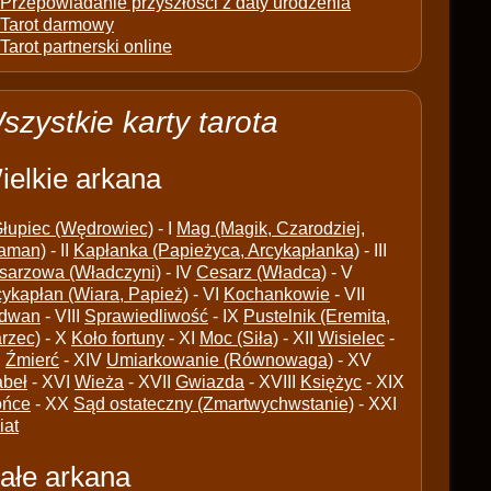
Przepowiadanie przyszłości z daty urodzenia
Tarot darmowy
Tarot partnerski online
szystkie karty tarota
ielkie arkana
łupiec (Wędrowiec)
- I
Mag (Magik, Czarodziej,
aman)
- II
Kapłanka (Papieżyca, Arcykapłanka)
- III
sarzowa (Władczyni)
- IV
Cesarz (Władca)
- V
cykapłan (Wiara, Papież)
- VI
Kochankowie
- VII
dwan
- VIII
Sprawiedliwość
- IX
Pustelnik (Eremita,
arzec)
- X
Koło fortuny
- XI
Moc (Siła)
- XII
Wisielec
-
I
Źmierć
- XIV
Umiarkowanie (Równowaga)
- XV
abeł
- XVI
Wieża
- XVII
Gwiazda
- XVIII
Księżyc
- XIX
ońce
- XX
Sąd ostateczny (Zmartwychwstanie)
- XXI
iat
ałe arkana