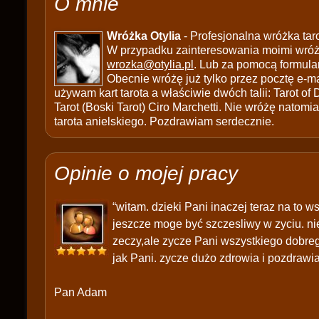
O mnie
Wróżka Otylia
- Profesjonalna wróżka tar
W przypadku zainteresowania moimi wróżb
wrozka@otylia.pl
. Lub za pomocą formula
Obecnie wróżę już tylko przez pocztę e-ma
używam kart tarota a właściwie dwóch talii: Tarot of
Tarot (Boski Tarot) Ciro Marchetti. Nie wróżę natomias
tarota anielskiego. Pozdrawiam serdecznie.
Opinie o mojej pracy
“witam. dzieki Pani inaczej teraz na to 
jeszcze moge być szczesliwy w zyciu. nie
zeczy,ale zycze Pani wszystkiego dobrego
jak Pani. zycze dużo zdrowia i pozdrawi
Pan Adam