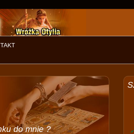
TAKT
S
nku do mnie ?