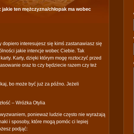
sz jakie ten mężczyzna/chłopak ma wobec
 dopiero interesujesz się kimś zastanawiasz się
ólności jakie intencje wobec Ciebie. Tak
arty. Karty, dzięki którym mogę roztoczyć przed
asowanie oraz to czy będziecie razem czy też
kaj, bo może być już za późno. Jeżeli
łość – Wróżka Otylia
 wyzwaniem, ponieważ ludzie często nie wyrażają
aki i sposoby, które mogą pomóc ci lepiej
ożesz podjąć: