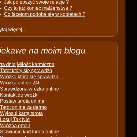
Jak polepszyć swoje relacje ?
Czy to już koniec małżeństwa ?
Co facetom podoba się w kobietach ?
taj więcej...
iekawe na moim blogu
ta dnia
Miłość karmiczna
Tarot który się sprawdza
Wróżka która się sprawdza
Wróżka online 24h
Sprawdzona wróżka online
Kontakt do wróżki
Postaw tarota online
Tarot online za darmo
Wylosuj kartę tarota
Losuj Tak Nie
Wróżba email
Stawianie kart tarota online