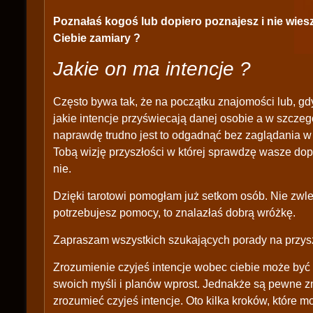
Poznałaś kogoś lub dopiero poznajesz i nie wie
Ciebie zamiary ?
Jakie on ma intencje ?
Często bywa tak, że na początku znajomości lub, gdy
jakie intencje przyświecają danej osobie a w szczeg
naprawdę trudno jest to odgadnąć bez zaglądania w k
Tobą wizję przyszłości w której sprawdzę wasze dop
nie.
Dzięki tarotowi pomogłam już setkom osób. Nie zwle
potrzebujesz pomocy, to znalazłaś dobrą wróżkę.
Zapraszam wszystkich szukających porady na przysz
Zrozumienie czyjeś intencje wobec ciebie może być
swoich myśli i planów wprost. Jednakże są pewne zn
zrozumieć czyjeś intencje. Oto kilka kroków, które m