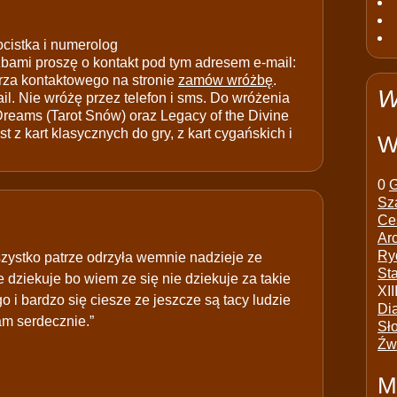
ocistka i numerolog
ami proszę o kontakt pod tym adresem e-mail:
rza kontaktowego na stronie
zamów wróżbę
.
W
il. Nie wróżę przez telefon i sms. Do wróżenia
 Dreams (Tarot Snów) oraz Legacy of the Divine
t z kart klasycznych do gry, z kart cygańskich i
W
0
G
Sz
Ce
Ar
Ry
wszystko patrze odrzyła wemnie nadzieje ze
St
 dziekuje bo wiem ze się nie dziekuje za takie
XII
 i bardzo się ciesze ze jeszcze są tacy ludzie
Di
am serdecznie.”
Sł
Źw
M