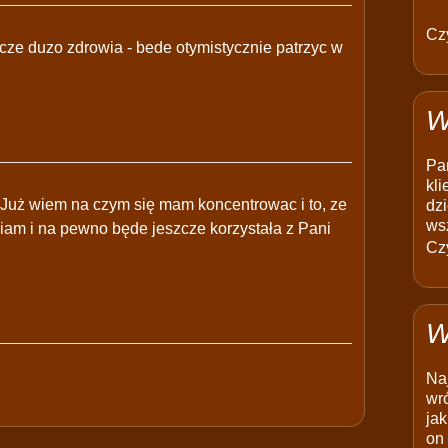
Czy
ycze duzo zdrowia - bede otymistycznie patrzyc w
W
Pam
kli
 Już wiem na czym się mam koncentrowac i to, ze
dzi
ws
iam i na pewno będe jeszcze korzystała z Pani
Czy
W
Na
wró
jak
on 