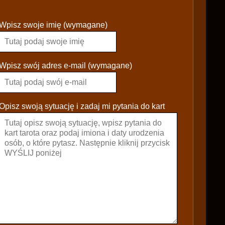
P
Wpisz swoje imię (wymagane)
l
e
a
s
Wpisz swój adres e-mail (wymagane)
e
l
e
Opisz swoją sytuację i zadaj mi pytania do kart
a
v
e
t
h
i
s
f
i
e