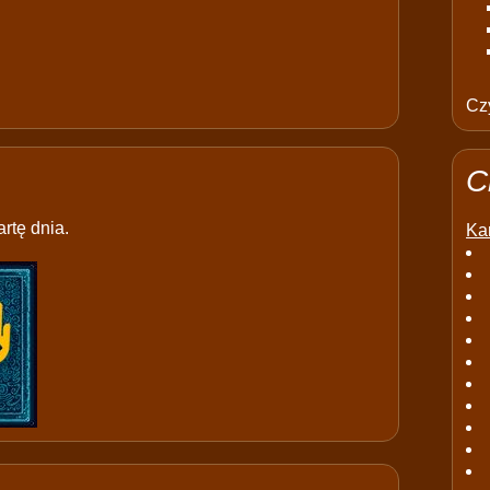
Czy
C
rtę dnia.
Kar