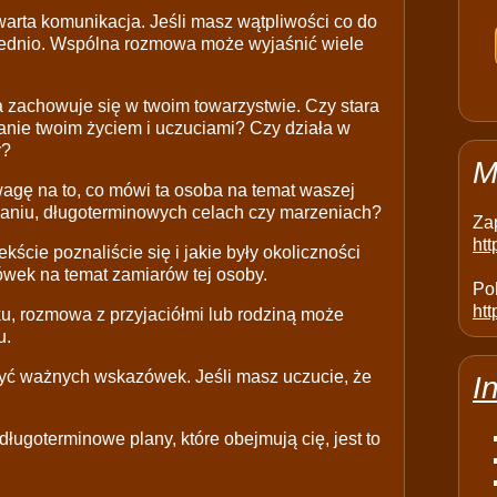
warta komunikacja. Jeśli masz wątpliwości co do
rednio. Wspólna rozmowa może wyjaśnić wiele
ba zachowuje się w twoim towarzystwie. Czy stara
wanie twoim życiem i uczuciami? Czy działa w
y?
M
agę na to, co mówi ta osoba na temat waszej
aniu, długoterminowych celach czy marzeniach?
Za
ht
kście poznaliście się i jakie były okoliczności
wek na temat zamiarów tej osoby.
Pol
htt
zku, rozmowa z przyjaciółmi lub rodziną może
u.
zyć ważnych wskazówek. Jeśli masz uczucie, że
I
 długoterminowe plany, które obejmują cię, jest to