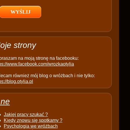
l
d
e
m
p
t
oje strony
y
.
praszam na moją stronę na facebooku:
tps://www.facebook.com/wrozkaotylia
ecam również mój blog o wróżbach i nie tylko:
ps://blog.otylia.pl
nne
Jakiej pracy szukać ?
Kiedy znowu się spotkamy ?
Psychologia we wróżbach