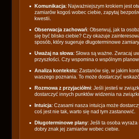
Komunikacja
: Najważniejszym krokiem jest ot
zamiarów kogoś wobec ciebie, zapytaj bezpoś
kwestii.
Obserwacja zachowań
: Obserwuj, jak ta oso
się być blisko ciebie? Czy okazuje zaintereso
sposób, który sugeruje długoterminowe zamiar
Uważaj na słowa
: Słowa są ważne. Zwracaj uw
przyszłości. Czy wspomina o wspólnym planow
Analiza kontekstu
: Zastanów się, w jakim konte
waszego poznania. To może dostarczyć wskazó
Rozmowa z przyjaciółmi
: Jeśli jesteś w zwią
dostarczyć innych punktów widzenia na związk
Intuicja
: Czasami nasza intuicja może dostarc
coś jest nie tak, warto się nad tym zastanowić.
Długoterminowe plany
: Jeśli ta osoba wyraża
dobry znak jej zamiarów wobec ciebie.