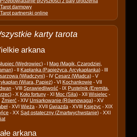
Przepowiadanie przyszłości z daty urodzenia
Tarot darmowy
Tarot partnerski online
szystkie karty tarota
ielkie arkana
łupiec (Wędrowiec)
- I
Mag (Magik, Czarodziej,
aman)
- II
Kapłanka (Papieżyca, Arcykapłanka)
- III
sarzowa (Władczyni)
- IV
Cesarz (Władca)
- V
cykapłan (Wiara, Papież)
- VI
Kochankowie
- VII
dwan
- VIII
Sprawiedliwość
- IX
Pustelnik (Eremita,
arzec)
- X
Koło fortuny
- XI
Moc (Siła)
- XII
Wisielec
-
I
Źmierć
- XIV
Umiarkowanie (Równowaga)
- XV
abeł
- XVI
Wieża
- XVII
Gwiazda
- XVIII
Księżyc
- XIX
ońce
- XX
Sąd ostateczny (Zmartwychwstanie)
- XXI
iat
ałe arkana