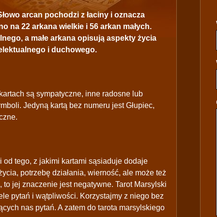
 Słowo arcan pochodzi z łaciny i oznacza
o na 22 arkana wielkie i 56 arkan małych.
nego, a małe arkana opisują aspekty życia
elektualnego i duchowego.
 kartach są sympatyczne, inne radosne lub
ymboli. Jedyną kartą bez numeru jest Głupiec,
czne.
 od tego, z jakimi kartami sąsiaduje dodaje
życia, potrzebę działania, wierność, ale może też
 to jej znaczenie jest negatywne. Tarot Marsylski
ele pytań i wątpliwości. Korzystajmy z niego bez
cych nas pytań. A zatem do tarota marsylskiego