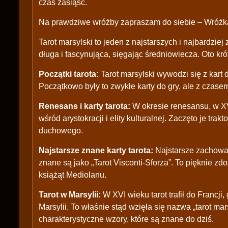
czas zasiąść.
Na prawdziwe wróżby zapraszam do siebie – Wróżka
Tarot marsylski to jeden z najstarszych i najbardziej
długa i fascynująca, sięgając średniowiecza. Oto krót
Początki tarota:
Tarot marsylski wywodzi się z kar
Początkowo były to zwykłe karty do gry, ale z czas
Renesans i karty tarota:
W okresie renesansu, w XV 
wśród arystokracji i elity kulturalnej. Zaczęto je tra
duchowego.
Najstarsze znane karty tarota:
Najstarsze zachowan
znane są jako „Tarot Visconti-Sforza”. To pięknie zd
książąt Mediolanu.
Tarot w Marsylii:
W XVI wieku tarot trafił do Francji
Marsylii. To właśnie stąd wzięła się nazwa „tarot mar
charakterystyczne wzory, które są znane do dziś.