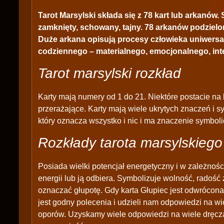
Tarot Marsylski składa się z 78 kart lub arkanów.
zamknięty, schowany, tajny. 78 arkanów podzielon
Duże arkana opisują procesy człowieka uniwersal
codziennego – materialnego, emocjonalnego, int
Tarot marsylski rozkład
Karty mają numery od 1 do 21. Niektóre postacie na
przerażające. Karty mają wiele ukrytych znaczeń i s
który oznacza wszystko i nic i ma znaczenie symboli
Rozkłady tarota marsylskiego
Posiada wielki potencjał energetyczny i w zależności
energii lub ją odbiera. Symbolizuje wolność, radość 
oznaczać głupotę. Gdy karta Głupiec jest odwrócona,
jest godny polecenia i udzieli nam odpowiedzi na wi
oporów. Uzyskamy wiele odpowiedzi na wiele dręczą