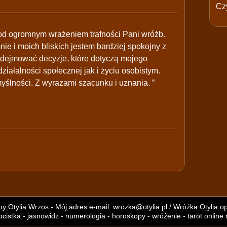
Czy
od ogromnym wrażeniem trafności Pani wróżb.
ie i moich bliskich jestem bardziej spokojny z
podejmować decyzje, które dotyczą mojego
iałalności społecznej jak i życiu osobistym.
yślności. Z wyrazami szacunku i uznania. ”
y Otylia Wrzos - Mój adres e-mail:
wrozka@otylia.pl
/
Wróżka Otylia op
cistka - jasnowidz - numerologia - horoskopy - wróżenie - tarot online