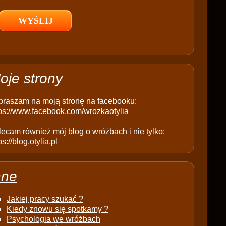
l
d
e
m
p
t
oje strony
y
.
praszam na moją stronę na facebooku:
tps://www.facebook.com/wrozkaotylia
ecam również mój blog o wróżbach i nie tylko:
ps://blog.otylia.pl
nne
Jakiej pracy szukać ?
Kiedy znowu się spotkamy ?
Psychologia we wróżbach