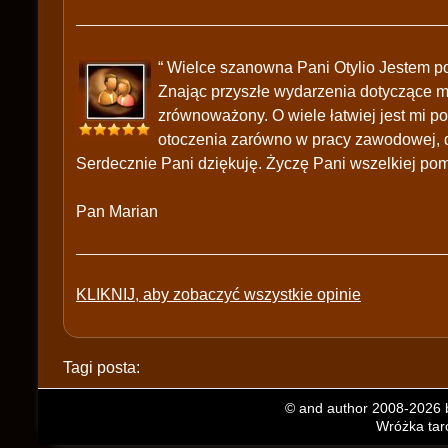
“ Wielce szanowna Pani Otylio Jestem p
Znając przyszłe wydarzenia dotyczące mn
zrównoważony. O wiele łatwiej jest mi 
otoczenia zarówno w pracy zawodowej, dz
Serdecznie Pani dziękuję. Życzę Pani wszelkiej pom
Pan Marian
KLIKNIJ, aby zobaczyć wszystkie opinie
Tagi posta:
© and author 2008-2026 b
Wróżka taro