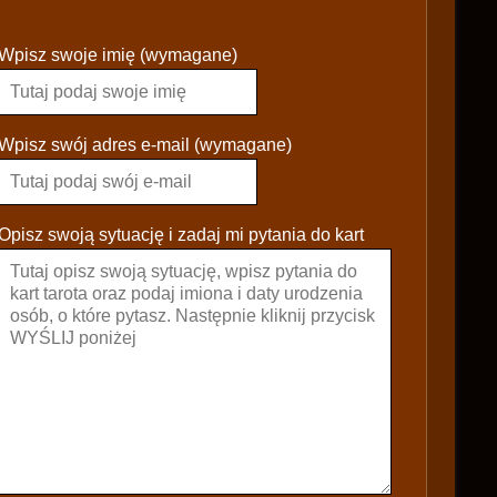
P
Wpisz swoje imię (wymagane)
l
e
a
s
Wpisz swój adres e-mail (wymagane)
e
l
e
Opisz swoją sytuację i zadaj mi pytania do kart
a
v
e
t
h
i
s
f
i
e