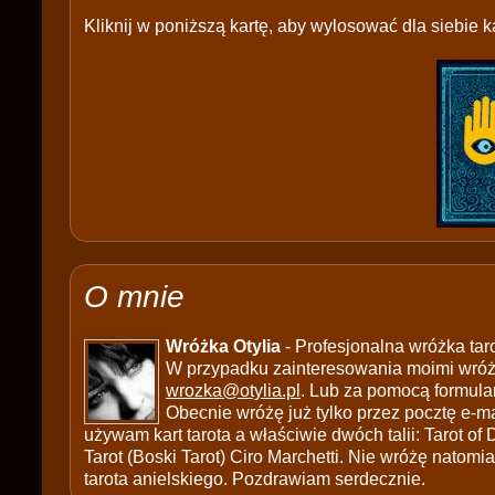
Kliknij w poniższą kartę, aby wylosować dla siebie ka
O mnie
Wróżka Otylia
- Profesjonalna wróżka tar
W przypadku zainteresowania moimi wróżb
wrozka@otylia.pl
. Lub za pomocą formula
Obecnie wróżę już tylko przez pocztę e-ma
używam kart tarota a właściwie dwóch talii: Tarot of
Tarot (Boski Tarot) Ciro Marchetti. Nie wróżę natomias
tarota anielskiego. Pozdrawiam serdecznie.