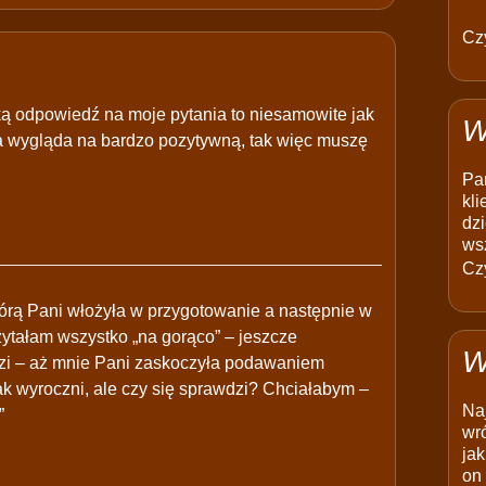
Czy
bką odpowiedź na moje pytania to niesamowite jak
W
a wygląda na bardzo pozytywną, tak więc muszę
Pam
kli
dzi
ws
Czy
tórą Pani włożyła w przygotowanie a następnie w
ytałam wszystko „na gorąco” – jeszcze
W
dzi – aż mnie Pani zaskoczyła podawaniem
 jak wyroczni, ale czy się sprawdzi? Chciałabym –
Na
”
wró
jak
on 