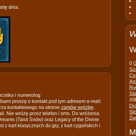
rtę dnia.
W
W
0
G
Sz
Ce
Ar
Ry
St
ocistka i numerolog
XII
ami proszę o kontakt pod tym adresem e-mail:
Di
rza kontaktowego na stronie
zamów wróżbę
.
Sł
il. Nie wróżę przez telefon i sms. Do wróżenia
Źw
 Dreams (Tarot Snów) oraz Legacy of the Divine
t z kart klasycznych do gry, z kart cygańskich i
M