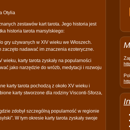
 Otylia
 znanych zestawów kart tarota. Jego historia jest
ka historia tarota marsylskiego:
t do gry używanych w XIV wieku we Włoszech.
M
em zaczęto nadawać im znaczenia ezoteryczne.
Za
wieku, karty tarota zyskały na popularności
ht
ktować jako narzędzie do wróżb, medytacji i rozwoju
Pol
htt
e karty tarota pochodzą z około XV wieku i
obione karty stworzone dla rodziny Visconti-Sforza,
I
, gdzie zdobył szczególną popularność w regionie
sylski”. W tym okresie karty tarota zyskały swoje