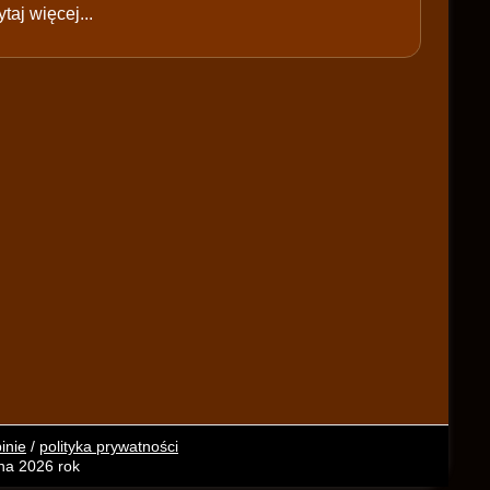
taj więcej...
inie
/
polityka prywatności
 na 2026 rok