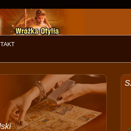
TAKT
S
ski