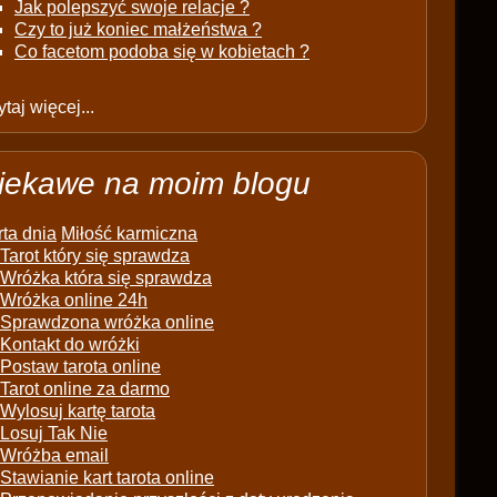
Jak polepszyć swoje relacje ?
Czy to już koniec małżeństwa ?
Co facetom podoba się w kobietach ?
taj więcej...
iekawe na moim blogu
ta dnia
Miłość karmiczna
Tarot który się sprawdza
Wróżka która się sprawdza
Wróżka online 24h
Sprawdzona wróżka online
Kontakt do wróżki
Postaw tarota online
Tarot online za darmo
Wylosuj kartę tarota
Losuj Tak Nie
Wróżba email
Stawianie kart tarota online