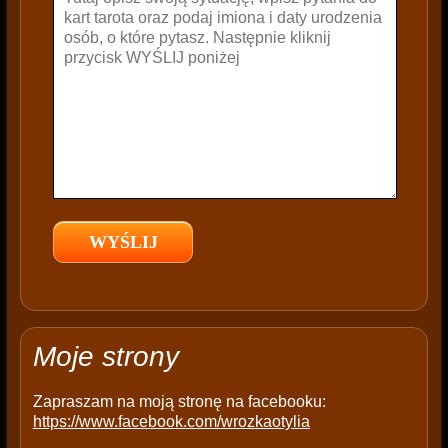
v
e
t
h
i
s
f
i
e
l
d
e
m
p
t
Moje strony
y
.
Zapraszam na moją stronę na facebooku:
https://www.facebook.com/wrozkaotylia