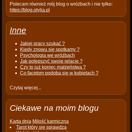
Polecam również mój blog o wróżbach i nie tylko:
https://blog.otylia.pl
Inne
Jakiej pracy szukać ?
Kiedy znowu się spotkamy ?
Psychologia we wróżbach
Jak polepszyć swoje relacje ?
Czy to już koniec małżeństwa ?
Co facetom podoba się w kobietach ?
Czytaj więcej...
Ciekawe na moim blogu
Karta dnia
Miłość karmiczna
Tarot który się sprawdza