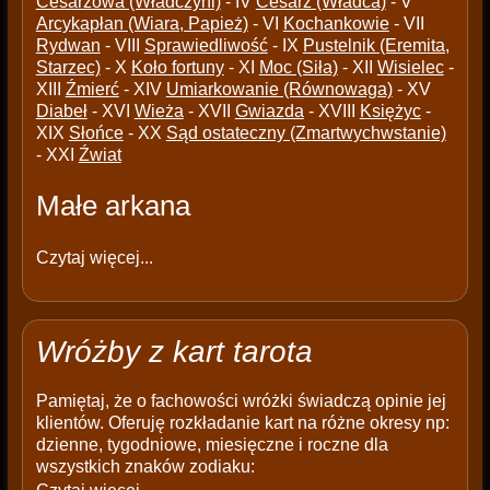
Cesarzowa (Władczyni)
- IV
Cesarz (Władca)
- V
Arcykapłan (Wiara, Papież)
- VI
Kochankowie
- VII
Rydwan
- VIII
Sprawiedliwość
- IX
Pustelnik (Eremita,
Starzec)
- X
Koło fortuny
- XI
Moc (Siła)
- XII
Wisielec
-
XIII
Źmierć
- XIV
Umiarkowanie (Równowaga)
- XV
Diabeł
- XVI
Wieża
- XVII
Gwiazda
- XVIII
Księżyc
-
XIX
Słońce
- XX
Sąd ostateczny (Zmartwychwstanie)
- XXI
Źwiat
Małe arkana
Czytaj więcej...
Wróżby z kart tarota
Pamiętaj, że o fachowości wróżki świadczą opinie jej
klientów. Oferuję rozkładanie kart na różne okresy np:
dzienne, tygodniowe, miesięczne i roczne dla
wszystkich znaków zodiaku: