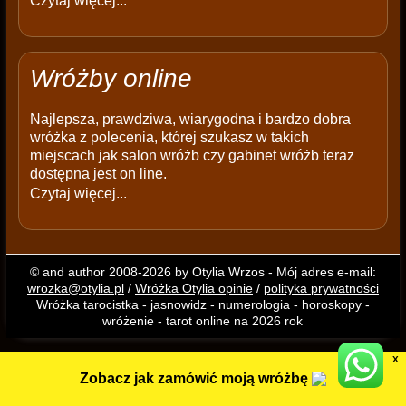
Czytaj więcej...
Wróżby online
Najlepsza, prawdziwa, wiarygodna i bardzo dobra
wróżka z polecenia, której szukasz w takich
miejscach jak salon wróżb czy gabinet wróżb teraz
dostępna jest on line.
Czytaj więcej...
© and author 2008-2026 by Otylia Wrzos - Mój adres e-mail:
wrozka@otylia.pl
/
Wróżka Otylia opinie
/
polityka prywatności
Wróżka tarocistka - jasnowidz - numerologia - horoskopy -
wróżenie - tarot online na 2026 rok
X
Zobacz jak zamówić moją wróżbę