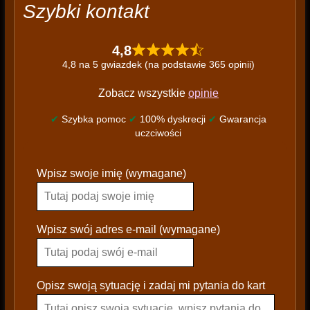
Szybki kontakt
4,8
4,8 na 5 gwiazdek (na podstawie 365 opinii)
Zobacz wszystkie
opinie
✔
Szybka pomoc
✔
100% dyskrecji
✔
Gwarancja
uczciwości
P
Wpisz swoje imię (wymagane)
l
e
a
s
Wpisz swój adres e-mail (wymagane)
e
l
e
Opisz swoją sytuację i zadaj mi pytania do kart
a