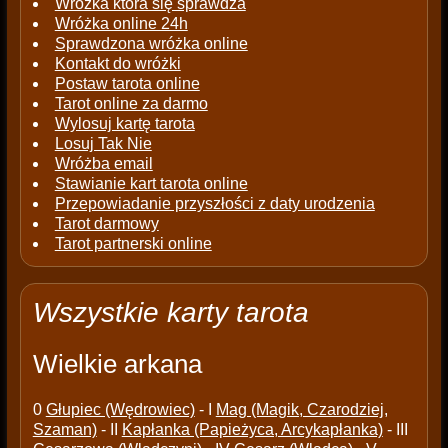
Wróżka która się sprawdza
Wróżka online 24h
Sprawdzona wróżka online
Kontakt do wróżki
Postaw tarota online
Tarot online za darmo
Wylosuj kartę tarota
Losuj Tak Nie
Wróżba email
Stawianie kart tarota online
Przepowiadanie przyszłości z daty urodzenia
Tarot darmowy
Tarot partnerski online
Wszystkie karty tarota
Wielkie arkana
0
Głupiec (Wędrowiec)
- I
Mag (Magik, Czarodziej,
Szaman)
- II
Kapłanka (Papieżyca, Arcykapłanka)
- III