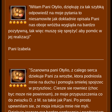
“Witam Pani Otylio, dziękuję za tak szybką
odpowiedź na moje pytania to
niesamowite jak dokładnie opisała Pani
nas oboje wróżba wygląda na bardzo
pozytywną, tak więc muszę się sprężyć aby pomóc w
jej realizacji”
Pani Izabela
"Szanowna pani Otylio, z calego serca
dziekuje Pani za wrozbe, ktora podniosla
mnie na duchu i pomogla smielej spojrzec
w przyszlosc. Ciesze sie rowniez (choc
byc moze nie powinnam), ze moje przypuszczenia co
do zwiazku D. z M. sa takie jak Pani. Po prostu
upewnilam sie, ze moja intuicja mnie nie myli.