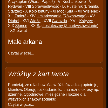
Arcykapłan (Wiara, Papież)
- VI
Kochankowie
- VII
Rydwan
- VIII
Sprawiedliwość
- IX
Pustelnik (Eremita,
Starzec)
- X
Koło fortuny
- XI
Moc (Siła)
- XII
Wisielec
-
XIII
Źmierć
- XIV
Umiarkowanie (Równowaga)
- XV
Diabeł
- XVI
Wieża
- XVII
Gwiazda
- XVIII
Księżyc
-
XIX
Słońce
- XX
Sąd ostateczny (Zmartwychwstanie)
- XXI
Źwiat
Małe arkana
Czytaj więcej...
Wróżby z kart tarota
Pamiętaj, że o fachowości wróżki świadczą opinie jej
klientów. Oferuję rozkładanie kart na różne okresy np:
dzienne, tygodniowe, miesięczne i roczne dla
wszystkich znaków zodiaku:
Czytaj więcej...