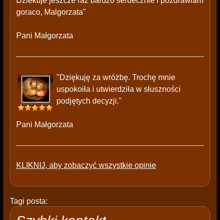
Dziekuje jeszcze raz bardzo serdecznie i pozdrawiam
goraco, Malgorzata"
Pani Małgorzata
"Dziękuję za wróżbę. Trochę mnie
uspokoiła i utwierdziła w słuszności
podjętych decyzji."
Pani Małgorzata
KLIKNIJ, aby zobaczyć wszystkie opinie
Tagi posta: