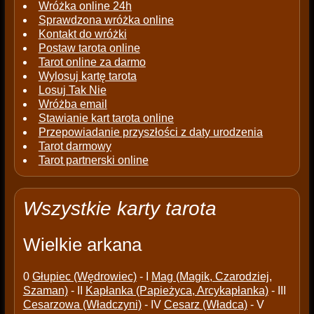
Wróżka online 24h
Sprawdzona wróżka online
Kontakt do wróżki
Postaw tarota online
Tarot online za darmo
Wylosuj kartę tarota
Losuj Tak Nie
Wróżba email
Stawianie kart tarota online
Przepowiadanie przyszłości z daty urodzenia
Tarot darmowy
Tarot partnerski online
Wszystkie karty tarota
Wielkie arkana
0
Głupiec (Wędrowiec)
- I
Mag (Magik, Czarodziej,
Szaman)
- II
Kapłanka (Papieżyca, Arcykapłanka)
- III
Cesarzowa (Władczyni)
- IV
Cesarz (Władca)
- V