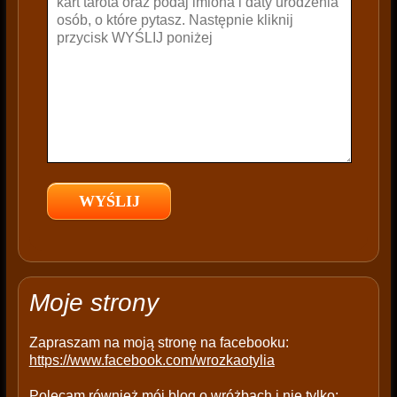
e
t
h
i
s
f
i
e
l
d
e
m
p
t
Moje strony
y
.
Zapraszam na moją stronę na facebooku:
https://www.facebook.com/wrozkaotylia
Polecam również mój blog o wróżbach i nie tylko: