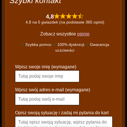
Szybki kontakt
4,8
4,8 na 5 gwiazdek (na podstawie 365 opinii)
Zobacz wszystkie
opinie
✔
Szybka pomoc
✔
100% dyskrecji
✔
Gwarancja
uczciwości
P
Wpisz swoje imię (wymagane)
l
e
a
s
Wpisz swój adres e-mail (wymagane)
e
l
e
Opisz swoją sytuację i zadaj mi pytania do kart
a
v