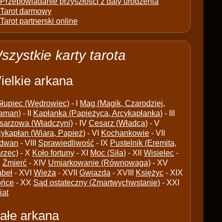
Przepowiadanie przyszłości z daty urodzenia
Tarot darmowy
Tarot partnerski online
szystkie karty tarota
ielkie arkana
łupiec (Wędrowiec)
- I
Mag (Magik, Czarodziej,
aman)
- II
Kapłanka (Papieżyca, Arcykapłanka)
- III
sarzowa (Władczyni)
- IV
Cesarz (Władca)
- V
cykapłan (Wiara, Papież)
- VI
Kochankowie
- VII
dwan
- VIII
Sprawiedliwość
- IX
Pustelnik (Eremita,
arzec)
- X
Koło fortuny
- XI
Moc (Siła)
- XII
Wisielec
-
I
Źmierć
- XIV
Umiarkowanie (Równowaga)
- XV
abeł
- XVI
Wieża
- XVII
Gwiazda
- XVIII
Księżyc
- XIX
ońce
- XX
Sąd ostateczny (Zmartwychwstanie)
- XXI
iat
ałe arkana