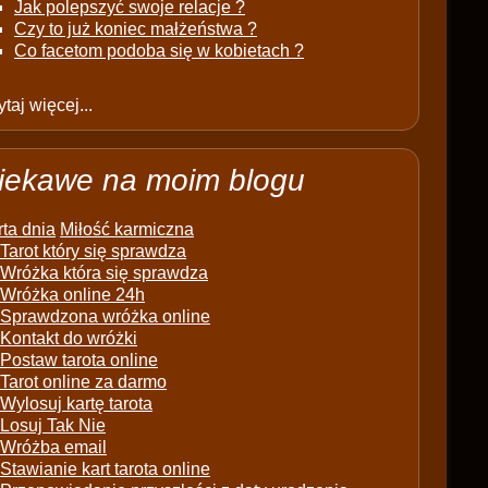
Jak polepszyć swoje relacje ?
Czy to już koniec małżeństwa ?
Co facetom podoba się w kobietach ?
taj więcej...
iekawe na moim blogu
ta dnia
Miłość karmiczna
Tarot który się sprawdza
Wróżka która się sprawdza
Wróżka online 24h
Sprawdzona wróżka online
Kontakt do wróżki
Postaw tarota online
Tarot online za darmo
Wylosuj kartę tarota
Losuj Tak Nie
Wróżba email
Stawianie kart tarota online