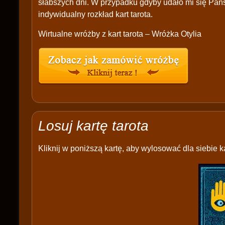
słabszych dni. W przypadku gdyby udało mi się Pań
indywidualny rozkład kart tarota.
Wirtualne wróżby z kart tarota – Wróżka Otylia
Losuj kartę tarota
Kliknij w poniższą kartę, aby wylosować dla siebie ka