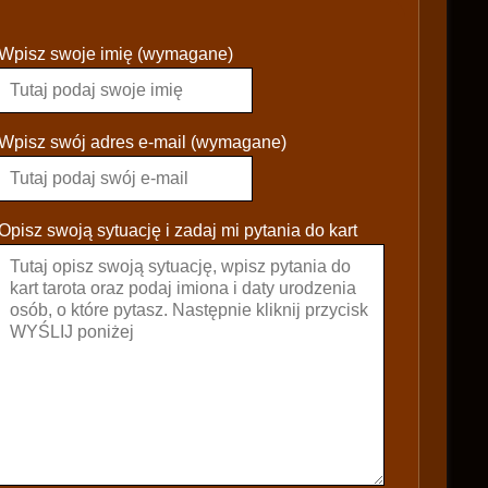
P
Wpisz swoje imię (wymagane)
l
e
a
s
Wpisz swój adres e-mail (wymagane)
e
l
e
Opisz swoją sytuację i zadaj mi pytania do kart
a
v
e
t
h
i
s
f
i
e