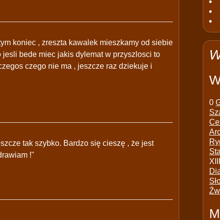
 tym koniec , zreszta kawalek mieszkamy od siebie
W
 jesli bede miec jakis dylemat w przyszlosci to
czegos czego nie ma , jeszcze raz dziekuje i
W
0
G
Sz
Ce
Ar
Ry
szcze tak szybko. Bardzo się cieszę , że jest
St
drawiam !"
XII
Di
Sł
Źw
M