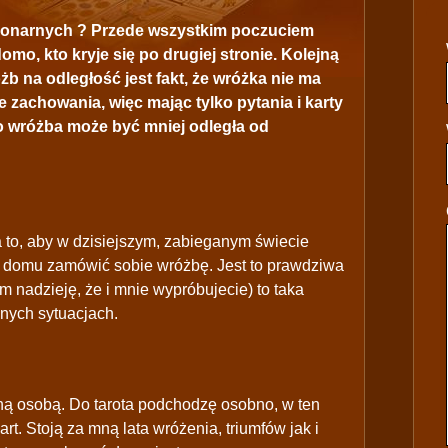
cjonarnych ? Przede wszystkim poczuciem
mo, kto kryje się po drugiej stronie. Kolejną
b na odległość jest fakt, że wróżka nie ma
e zachowania, więc mając tylko pytania i karty
o wróżba może być mniej odległa od
 to, aby w dzisiejszym, zabieganym świecie
z domu zamówić sobie wróżbę. Jest to prawdziwa
 nadzieję, że i mnie wypróbujecie) to taka
nych sytuacjach.
lną osobą. Do tarota podchodzę osobno, w ten
t. Stoją za mną lata wróżenia, triumfów jak i