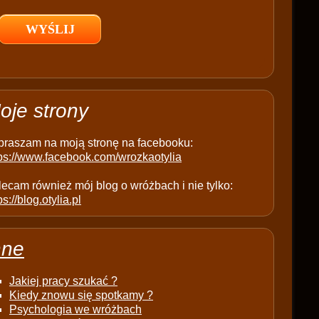
l
d
e
m
p
t
oje strony
y
.
praszam na moją stronę na facebooku:
tps://www.facebook.com/wrozkaotylia
ecam również mój blog o wróżbach i nie tylko:
ps://blog.otylia.pl
nne
Jakiej pracy szukać ?
Kiedy znowu się spotkamy ?
Psychologia we wróżbach