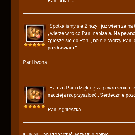
Pani Jolanta
"Spotkalismy sie 2 razy i juz wiem ze na
, wierze w to co Pani napisala. Na pewno
zglosze sie do Pani , bo nie tworzy Pani 
pozdrawiam."
Pani Iwona
"Bardzo Pani dziękuję za powróżenie i je
nadzieja na przyszłość . Serdecznie poz
Pani Agnieszka
KLIKNIJ, aby zobaczyć wszystkie opinie