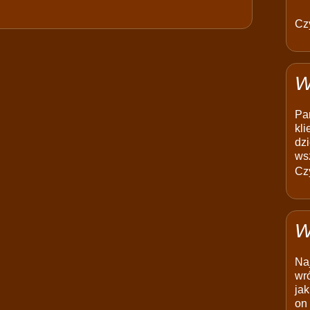
Czy
W
Pam
kli
dzi
ws
Czy
W
Na
wró
jak
on 