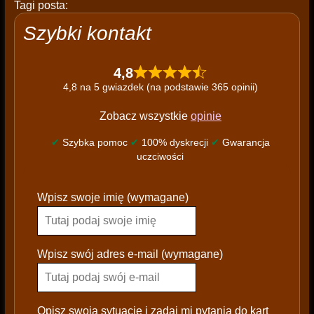
Tagi posta:
Szybki kontakt
4,8
4,8 na 5 gwiazdek (na podstawie 365 opinii)
Zobacz wszystkie
opinie
✔
Szybka pomoc
✔
100% dyskrecji
✔
Gwarancja
uczciwości
P
Wpisz swoje imię (wymagane)
l
e
a
s
Wpisz swój adres e-mail (wymagane)
e
l
e
Opisz swoją sytuację i zadaj mi pytania do kart