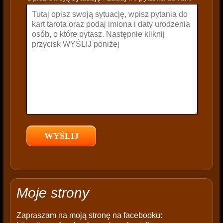
a
v
e
t
h
i
s
f
i
e
l
d
e
m
p
t
Moje strony
y
.
Zapraszam na moją stronę na facebooku: