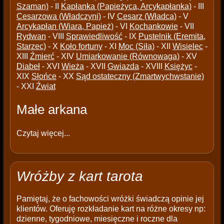
Szaman)
- II
Kapłanka (Papieżyca, Arcykapłanka)
- III
Cesarzowa (Władczyni)
- IV
Cesarz (Władca)
- V
Arcykapłan (Wiara, Papież)
- VI
Kochankowie
- VII
Rydwan
- VIII
Sprawiedliwość
- IX
Pustelnik (Eremita,
Starzec)
- X
Koło fortuny
- XI
Moc (Siła)
- XII
Wisielec
-
XIII
Źmierć
- XIV
Umiarkowanie (Równowaga)
- XV
Diabeł
- XVI
Wieża
- XVII
Gwiazda
- XVIII
Księżyc
-
XIX
Słońce
- XX
Sąd ostateczny (Zmartwychwstanie)
- XXI
Źwiat
Małe arkana
Czytaj więcej...
Wróżby z kart tarota
Pamiętaj, że o fachowości wróżki świadczą opinie jej
klientów. Oferuję rozkładanie kart na różne okresy np:
dzienne, tygodniowe, miesięczne i roczne dla