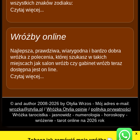
wszystkich znaków zodiaku:
Czytaj więcej...
Wróżby online
Najlepsza, prawdziwa, wiarygodna i bardzo dobra
wróżka z polecenia, której szukasz w takich
miejscach jak salon wróżb czy gabinet wróżb teraz
dostępna jest on line.
Czytaj więcej...
© and author 2008-2026 by Otylia Wrzos - Mój adres e-mail:
wrozka@otylia.pl
/
Wróżka Otylia opinie
/
polityka prywatności
Wróżka tarocistka - jasnowidz - numerologia - horoskopy -
wróżenie - tarot online na 2026 rok
X