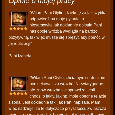
Opinie o mojej pracy
“Witam Pani Otylio, dziękuję za tak szybką
odpowiedź na moje pytania to
niesamowite jak dokładnie opisała Pani
nas oboje wróżba wygląda na bardzo
pozytywną, tak więc muszę się sprężyć aby pomóc w
jej realizacji”
Pani Izabela
"Witam Pani Otylio, chcialbym serdecznie
podziekowac za wrozbe. Niewiarygodne,
ale znow wrozba sie sprawdza, jesli
chodzi o fakty, jak np. moje obecne relacje
z zona. Jest dokladnie tak, jak Pani napisala. Mam
wiec nadzieje, ze te dotyczace przyszlosci, zwlaszcza
mojej, tez sie sprawdza, bo nie wyglada ona dla mnie