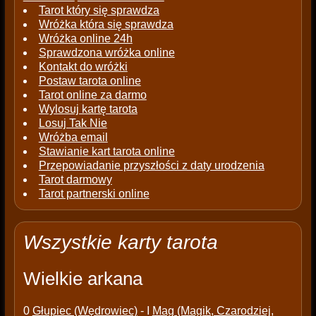
Tarot który się sprawdza
Wróżka która się sprawdza
Wróżka online 24h
Sprawdzona wróżka online
Kontakt do wróżki
Postaw tarota online
Tarot online za darmo
Wylosuj kartę tarota
Losuj Tak Nie
Wróżba email
Stawianie kart tarota online
Przepowiadanie przyszłości z daty urodzenia
Tarot darmowy
Tarot partnerski online
Wszystkie karty tarota
Wielkie arkana
0
Głupiec (Wędrowiec)
- I
Mag (Magik, Czarodziej,