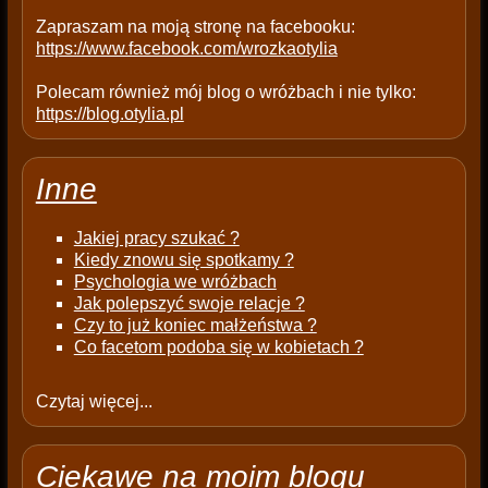
.
Zapraszam na moją stronę na facebooku:
https://www.facebook.com/wrozkaotylia
Polecam również mój blog o wróżbach i nie tylko:
https://blog.otylia.pl
Inne
Jakiej pracy szukać ?
Kiedy znowu się spotkamy ?
Psychologia we wróżbach
Jak polepszyć swoje relacje ?
Czy to już koniec małżeństwa ?
Co facetom podoba się w kobietach ?
Czytaj więcej...
Ciekawe na moim blogu