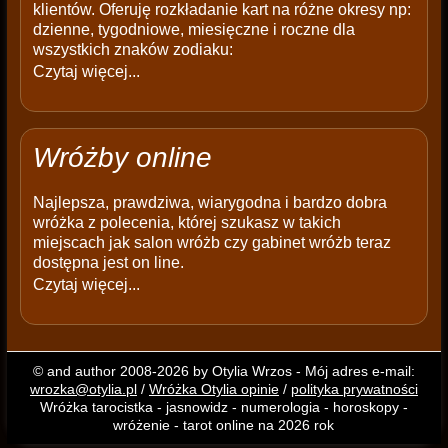
klientów. Oferuję rozkładanie kart na różne okresy np:
dzienne, tygodniowe, miesięczne i roczne dla
wszystkich znaków zodiaku:
Czytaj więcej...
Wróżby online
Najlepsza, prawdziwa, wiarygodna i bardzo dobra
wróżka z polecenia, której szukasz w takich
miejscach jak salon wróżb czy gabinet wróżb teraz
dostępna jest on line.
Czytaj więcej...
© and author 2008-2026 by Otylia Wrzos - Mój adres e-mail:
wrozka@otylia.pl
/
Wróżka Otylia opinie
/
polityka prywatności
Wróżka tarocistka - jasnowidz - numerologia - horoskopy -
wróżenie - tarot online na 2026 rok