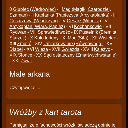
0
Głupiec (Wędrowiec)
- I
Mag (Magik, Czarodziej,
Szaman)
- II
Kapłanka (Papieżyca, Arcykapłanka)
- III
Cesarzowa (Władczyni)
- IV
Cesarz (Władca)
- V
Arcykapłan (Wiara, Papież)
- VI
Kochankowie
- VII
Rydwan
- VIII
Sprawiedliwość
- IX
Pustelnik (Eremita,
Starzec)
- X
Koło fortuny
- XI
Moc (Siła)
- XII
Wisielec
-
XIII
Źmierć
- XIV
Umiarkowanie (Równowaga)
- XV
Diabeł
- XVI
Wieża
- XVII
Gwiazda
- XVIII
Księżyc
-
XIX
Słońce
- XX
Sąd ostateczny (Zmartwychwstanie)
- XXI
Źwiat
Małe arkana
Czytaj więcej...
Wróżby z kart tarota
Pamiętaj, że o fachowości wróżki świadczą opinie jej