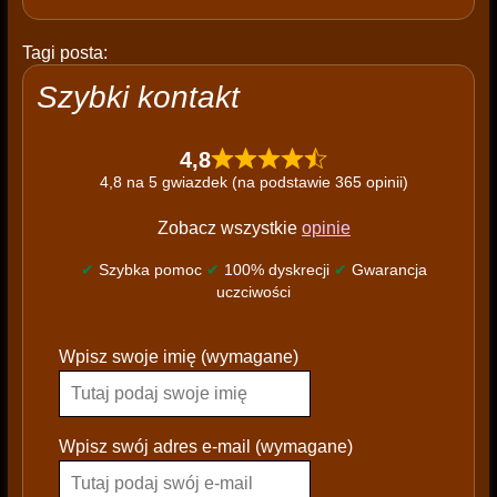
Tagi posta:
Szybki kontakt
4,8
4,8 na 5 gwiazdek (na podstawie 365 opinii)
Zobacz wszystkie
opinie
✔
Szybka pomoc
✔
100% dyskrecji
✔
Gwarancja
uczciwości
P
Wpisz swoje imię (wymagane)
l
e
a
s
Wpisz swój adres e-mail (wymagane)
e