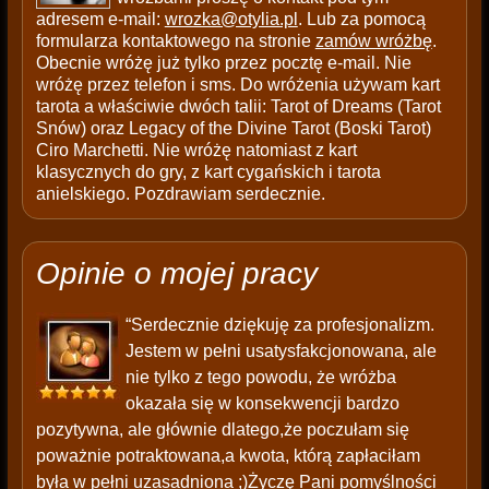
adresem e-mail:
wrozka@otylia.pl
. Lub za pomocą
formularza kontaktowego na stronie
zamów wróżbę
.
Obecnie wróżę już tylko przez pocztę e-mail. Nie
wróżę przez telefon i sms. Do wróżenia używam kart
tarota a właściwie dwóch talii: Tarot of Dreams (Tarot
Snów) oraz Legacy of the Divine Tarot (Boski Tarot)
Ciro Marchetti. Nie wróżę natomiast z kart
klasycznych do gry, z kart cygańskich i tarota
anielskiego. Pozdrawiam serdecznie.
Opinie o mojej pracy
“Serdecznie dziękuję za profesjonalizm.
Jestem w pełni usatysfakcjonowana, ale
nie tylko z tego powodu, że wróżba
okazała się w konsekwencji bardzo
pozytywna, ale głównie dlatego,że poczułam się
poważnie potraktowana,a kwota, którą zapłaciłam
była w pełni uzasadniona ;)Życzę Pani pomyślności