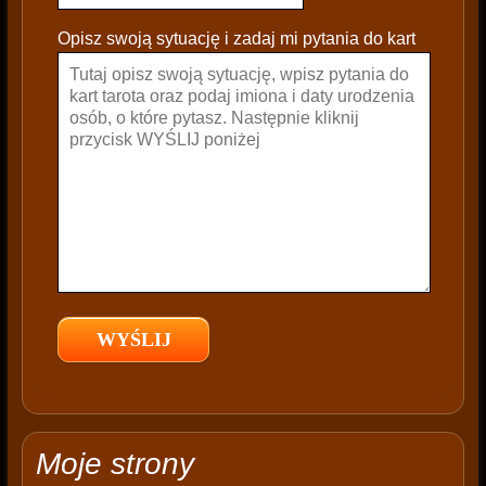
l
e
Opisz swoją sytuację i zadaj mi pytania do kart
a
v
e
t
h
i
s
f
i
e
l
d
e
m
p
t
Moje strony
y