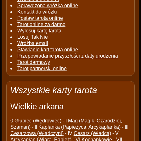
Sprawdzona wróżka online
Kontakt do wróżki
Postaw tarota online
Tarot online za darmo
Wylosuj kartę tarota
Losuj Tak Nie
Wróżba email
Stawianie kart tarota online
Przepowiadanie przyszłości z daty urodzenia
Tarot darmowy
Tarot partnerski online
Wszystkie karty tarota
Wielkie arkana
0
Głupiec (Wędrowiec)
- I
Mag (Magik, Czarodziej,
Szaman)
- II
Kapłanka (Papieżyca, Arcykapłanka)
- III
Cesarzowa (Władczyni)
- IV
Cesarz (Władca)
- V
Arcykapłan (Wiara, Papież)
- VI
Kochankowie
- VII