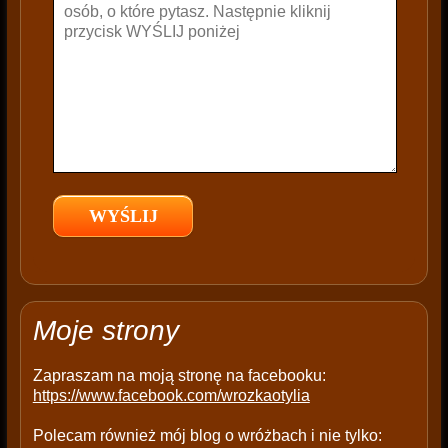
e
t
h
i
s
f
i
e
l
d
e
m
p
t
Moje strony
y
.
Zapraszam na moją stronę na facebooku:
https://www.facebook.com/wrozkaotylia
Polecam również mój blog o wróżbach i nie tylko: