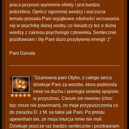
praca przynosi wymierne efekty i jest bardzo
potrzebna. Oprócz ogromnej wiedzy i wyczucia
tematu posiada Pani wyjątkowe zdolności wczuwania
się w psychikę danej osoby, co świadczy też o dużej
wiedzy z zakresu psychologii człowieka. Serdecznie
pozdrawiam i ślę Pani dużo pozytywnej energii :)”
Pani Danuta
"Szanowna pani Otylio, z calego serca
dziekuje Pani za wrozbe, ktora podniosla
mnie na duchu i pomogla smielej spojrzec
w przyszlosc. Ciesze sie rowniez (choc
byc moze nie powinnam), ze moje przypuszczenia co
do zwiazku D. z M. sa takie jak Pani. Po prostu
upewnilam sie, ze moja intuicja mnie nie myli.
Dziekuje jeszcze raz bardzo serdecznie i pozdrawiam