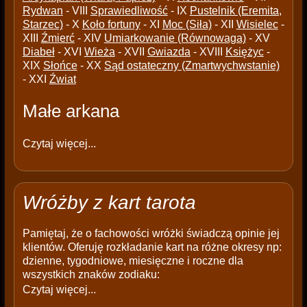
Rydwan
- VIII
Sprawiedliwość
- IX
Pustelnik (Eremita,
Starzec)
- X
Koło fortuny
- XI
Moc (Siła)
- XII
Wisielec
-
XIII
Źmierć
- XIV
Umiarkowanie (Równowaga)
- XV
Diabeł
- XVI
Wieża
- XVII
Gwiazda
- XVIII
Księżyc
-
XIX
Słońce
- XX
Sąd ostateczny (Zmartwychwstanie)
- XXI
Źwiat
Małe arkana
Czytaj więcej...
Wróżby z kart tarota
Pamiętaj, że o fachowości wróżki świadczą opinie jej
klientów. Oferuję rozkładanie kart na różne okresy np:
dzienne, tygodniowe, miesięczne i roczne dla
wszystkich znaków zodiaku:
Czytaj więcej...