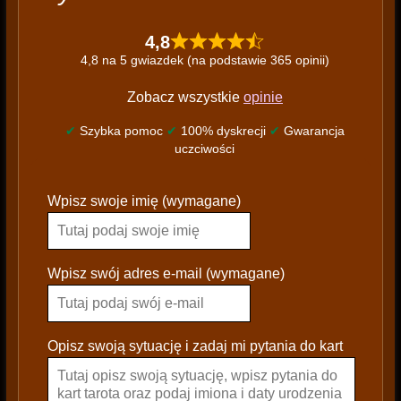
4,8
4,8 na 5 gwiazdek (na podstawie 365 opinii)
Zobacz wszystkie
opinie
✔
Szybka pomoc
✔
100% dyskrecji
✔
Gwarancja
uczciwości
P
Wpisz swoje imię (wymagane)
l
e
a
s
Wpisz swój adres e-mail (wymagane)
e
l
e
Opisz swoją sytuację i zadaj mi pytania do kart
a
v