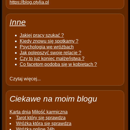
https://blog.otylia.pl
Inne
Jakiej pracy szukać ?
Kiedy znowu się spotkamy ?
Psychologia we wróżbach
Jak polepszyć swoje relacje ?
Czy to już koniec małżeństwa ?
Co facetom podoba się w kobietach ?
Czytaj więcej...
Ciekawe na moim blogu
Karta dnia
Miłość karmiczna
Tarot który się sprawdza
Wróżka która się sprawdza
Wróżka online 24h