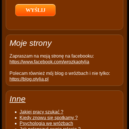
l
d
e
m
p
t
Moje strony
y
.
Zapraszam na moją stronę na facebooku:
https://www.facebook.com/wrozkaotylia
Polecam również mój blog o wróżbach i nie tylko:
https://blog.otylia.pl
Inne
Jakiej pracy szukać ?
Kiedy znowu się spotkamy ?
Psychologia we wróżbach