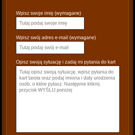
P
Wpisz swoje imię (wymagane)
l
e
a
s
Wpisz swój adres e-mail (wymagane)
e
l
e
Opisz swoją sytuację i zadaj mi pytania do kart
a
v
e
t
h
i
s
f
i
e