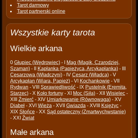
Tarot darmowy
Tarot partnerski online
Wszystkie karty tarota
Wielkie arkana
0
Głupiec (Wędrowiec)
- I
Mag (Magik, Czarodziej,
Szaman)
- II
Kapłanka (Papieżyca, Arcykapłanka)
- III
Cesarzowa (Władczyni)
- IV
Cesarz (Władca)
- V
Arcykapłan (Wiara, Papież)
- VI
Kochankowie
- VII
Rydwan
- VIII
Sprawiedliwość
- IX
Pustelnik (Eremita,
Starzec)
- X
Koło fortuny
- XI
Moc (Siła)
- XII
Wisielec
-
XIII
Źmierć
- XIV
Umiarkowanie (Równowaga)
- XV
Diabeł
- XVI
Wieża
- XVII
Gwiazda
- XVIII
Księżyc
-
XIX
Słońce
- XX
Sąd ostateczny (Zmartwychwstanie)
- XXI
Źwiat
Małe arkana