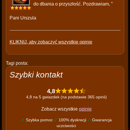
do dbania o przyszłość. Pozdrawiam, ”
Pani Urszula
KLIKNIJ, aby zobaczyć wszystkie opinie
Tagi posta:
Szybki kontakt
4,8
4,8 na 5 gwiazdek (na podstawie 365 opinii)
Zobacz wszystkie
opinie
✔
Szybka pomoc
✔
100% dyskrecji
✔
Gwarancja
uczciwości