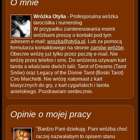
O mnie
Wróżka Otylia
- Profesjonalna wróżka
tarocistka i numerolog
W przypadku zainteresowania moimi
wróżbami proszę o kontakt pod tym
adresem e-mail:
wrozka@otylia.pl
. Lub za pomocą
formularza kontaktowego na stronie
zamów wróżbę
.
Obecnie wróżę już tylko przez pocztę e-mail. Nie
wróżę przez telefon i sms. Do wróżenia używam kart
tarota a właściwie dwóch talii: Tarot of Dreams (Tarot
Snów) oraz Legacy of the Divine Tarot (Boski Tarot)
Ciro Marchetti. Nie wróżę natomiast z kart
klasycznych do gry, z kart cygańskich i tarota
anielskiego. Pozdrawiam serdecznie.
Opinie o mojej pracy
"Bardzo Pani dziekuję. Pani wróżba choć
raczej nazwałabym to opisem stanu