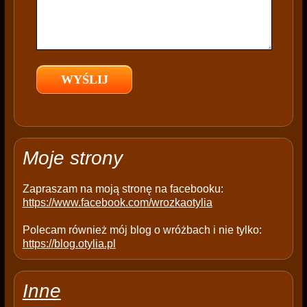
f
i
e
l
d
e
m
p
t
Moje strony
y
.
Zapraszam na moją stronę na facebooku:
https://www.facebook.com/wrozkaotylia
Polecam również mój blog o wróżbach i nie tylko:
https://blog.otylia.pl
Inne