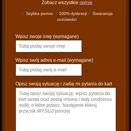
Zobacz wszystkie
opinie
✔
Szybka pomoc
✔
100% dyskrecji
✔
Gwarancja
uczciwości
P
Wpisz swoje imię (wymagane)
l
e
a
s
Wpisz swój adres e-mail (wymagane)
e
l
e
Opisz swoją sytuację i zadaj mi pytania do kart
a
v
e
t
h
i
s