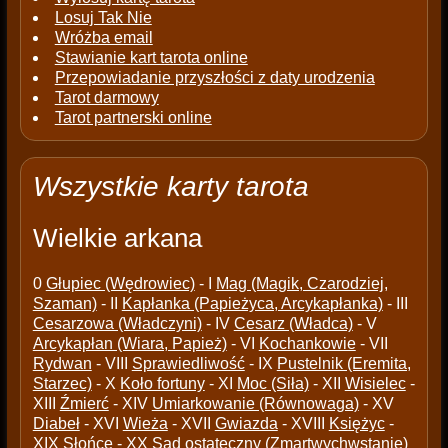
Losuj Tak Nie
Wróżba email
Stawianie kart tarota online
Przepowiadanie przyszłości z daty urodzenia
Tarot darmowy
Tarot partnerski online
Wszystkie karty tarota
Wielkie arkana
0
Głupiec (Wędrowiec)
- I
Mag (Magik, Czarodziej,
Szaman)
- II
Kapłanka (Papieżyca, Arcykapłanka)
- III
Cesarzowa (Władczyni)
- IV
Cesarz (Władca)
- V
Arcykapłan (Wiara, Papież)
- VI
Kochankowie
- VII
Rydwan
- VIII
Sprawiedliwość
- IX
Pustelnik (Eremita,
Starzec)
- X
Koło fortuny
- XI
Moc (Siła)
- XII
Wisielec
-
XIII
Źmierć
- XIV
Umiarkowanie (Równowaga)
- XV
Diabeł
- XVI
Wieża
- XVII
Gwiazda
- XVIII
Księżyc
-
XIX
Słońce
- XX
Sąd ostateczny (Zmartwychwstanie)