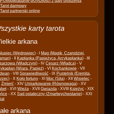
Przepowiadanie przyszłości z daty urodzenia
Tarot darmowy
Tarot partnerski online
szystkie karty tarota
ielkie arkana
łupiec (Wędrowiec)
- I
Mag (Magik, Czarodziej,
aman)
- II
Kapłanka (Papieżyca, Arcykapłanka)
- III
sarzowa (Władczyni)
- IV
Cesarz (Władca)
- V
cykapłan (Wiara, Papież)
- VI
Kochankowie
- VII
dwan
- VIII
Sprawiedliwość
- IX
Pustelnik (Eremita,
arzec)
- X
Koło fortuny
- XI
Moc (Siła)
- XII
Wisielec
-
I
Źmierć
- XIV
Umiarkowanie (Równowaga)
- XV
abeł
- XVI
Wieża
- XVII
Gwiazda
- XVIII
Księżyc
- XIX
ońce
- XX
Sąd ostateczny (Zmartwychwstanie)
- XXI
iat
ałe arkana