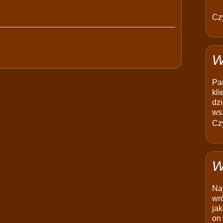
Czy
W
Pam
kli
dzi
ws
Czy
W
Na
wró
jak
on 