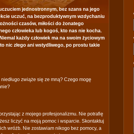
 uczuciem jednostronnym, bez szans na jego
biekcie uczuć, na bezproduktywnym wzdychaniu
możności czasów, miłości do żonatego
ego człowieka lub kogoś, kto nas nie kocha.
i. Niemal każdy człowiek ma na swoim życiowym
to nic złego ani wstydliwego, po prostu takie
e niedługo zwiąże się ze mną? Czego mogę
mnie?
zystając z mojego profesjonalizmu. Nie potrafię
esz liczyć na moją pomoc i wsparcie. Skontaktuj
ich wróżb. Nie zostawiam nikogo bez pomocy, a