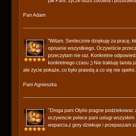
jak Pani. zycze dużo zdrowia i pozdrawi
Pan Adam
“Witam. Serdecznie dziękuję za pracę, k
opisanie wszystkiego. Oczywiście przecz
przeczytam nie raz. Konkretne odpowie
konkretnego czasu ;) Nie traktuję tarota
ale życie pokaże, co było prawdą a co się nie spełni.
Pani Agnieszka
"Droga pani Otylio pragne podziekowac z
oczywiscie polece pani uslugi wszyskim 
wsparcia.z gory dziekuje i przepaszam z