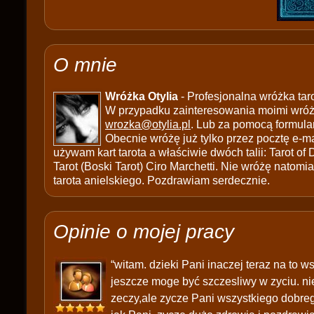
O mnie
Wróżka Otylia
- Profesjonalna wróżka tar
W przypadku zainteresowania moimi wróżb
wrozka@otylia.pl
. Lub za pomocą formula
Obecnie wróżę już tylko przez pocztę e-ma
używam kart tarota a właściwie dwóch talii: Tarot of
Tarot (Boski Tarot) Ciro Marchetti. Nie wróżę natomias
tarota anielskiego. Pozdrawiam serdecznie.
Opinie o mojej pracy
“witam. dzieki Pani inaczej teraz na to 
jeszcze moge być szczesliwy w zyciu. nie
zeczy,ale zycze Pani wszystkiego dobrego