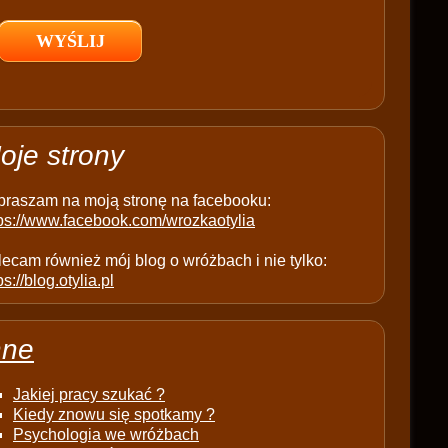
l
d
e
m
p
t
oje strony
y
.
praszam na moją stronę na facebooku:
tps://www.facebook.com/wrozkaotylia
ecam również mój blog o wróżbach i nie tylko:
ps://blog.otylia.pl
nne
Jakiej pracy szukać ?
Kiedy znowu się spotkamy ?
Psychologia we wróżbach