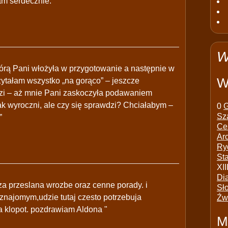
am serdecznie.”
W
tórą Pani włożyła w przygotowanie a następnie w
W
ytałam wszystko „na gorąco” – jeszcze
dzi – aż mnie Pani zaskoczyła podawaniem
 jak wyroczni, ale czy się sprawdzi? Chciałabym –
0
G
Sz
”
Ce
Ar
Ry
St
XII
Di
a przeslana wrozbe oraz cenne porady. i
Sł
znajomym,udzie tutaj czesto potrzebuja
Źw
a klopot. pozdrawiam Aldona "
M