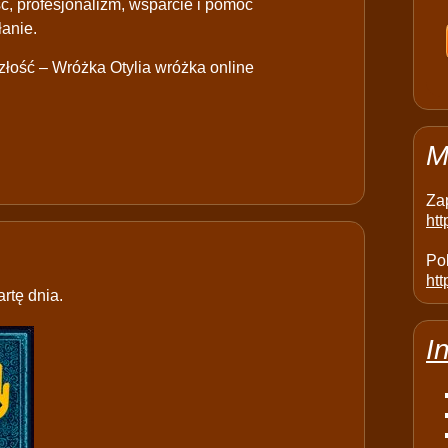
, profesjonalizm, wsparcie i pomoc
anie.
łość – Wróżka Otylia wróżka online
M
Za
ht
Pol
htt
rtę dnia.
I