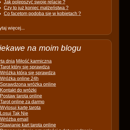
Jak polepszyć swoje relacje ?
Czy to już koniec małżeństwa ?
Co facetom podoba się w kobietach ?
taj więcej...
iekawe na moim blogu
ta dnia
Miłość karmiczna
Tarot który się sprawdza
Wróżka która się sprawdza
Wróżka online 24h
Sprawdzona wróżka online
Kontakt do wróżki
Postaw tarota online
Tarot online za darmo
Wylosuj kartę tarota
Losuj Tak Nie
Wróżba email
Stawianie kart tarota online