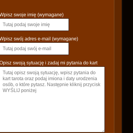
P
Wpisz swoje imię (wymagane)
l
e
a
s
Wpisz swój adres e-mail (wymagane)
e
l
e
Opisz swoją sytuację i zadaj mi pytania do kart
a
v
e
t
h
i
s
f
i
e