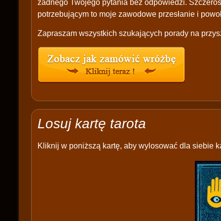
żadnego Twojego pytania bez odpowiedzi. Szczerość
potrzebującym to moje zawodowe przesłanie i powoł
Zapraszam wszystkich szukających porady na przysz
Losuj kartę tarota
Kliknij w poniższą kartę, aby wylosować dla siebie ka