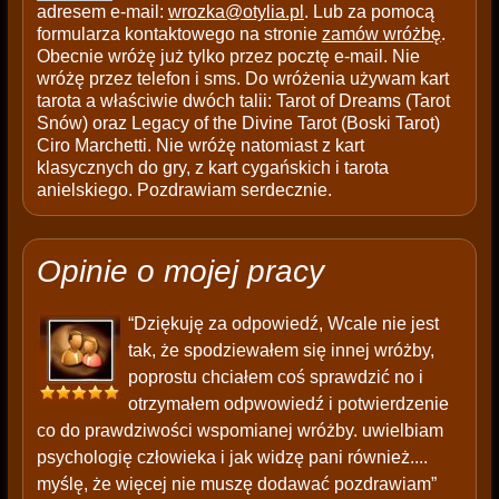
adresem e-mail:
wrozka@otylia.pl
. Lub za pomocą
formularza kontaktowego na stronie
zamów wróżbę
.
Obecnie wróżę już tylko przez pocztę e-mail. Nie
wróżę przez telefon i sms. Do wróżenia używam kart
tarota a właściwie dwóch talii: Tarot of Dreams (Tarot
Snów) oraz Legacy of the Divine Tarot (Boski Tarot)
Ciro Marchetti. Nie wróżę natomiast z kart
klasycznych do gry, z kart cygańskich i tarota
anielskiego. Pozdrawiam serdecznie.
Opinie o mojej pracy
“Dziękuję za odpowiedź, Wcale nie jest
tak, że spodziewałem się innej wróżby,
poprostu chciałem coś sprawdzić no i
otrzymałem odpwowiedź i potwierdzenie
co do prawdziwości wspomianej wróżby. uwielbiam
psychologię człowieka i jak widzę pani również....
myślę, że więcej nie muszę dodawać pozdrawiam”