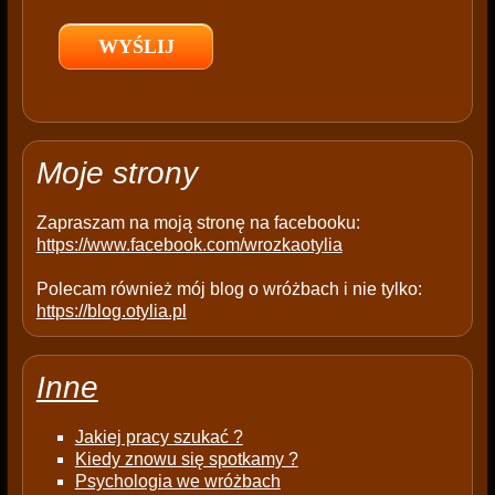
l
d
e
m
p
t
Moje strony
y
.
Zapraszam na moją stronę na facebooku:
https://www.facebook.com/wrozkaotylia
Polecam również mój blog o wróżbach i nie tylko:
https://blog.otylia.pl
Inne
Jakiej pracy szukać ?
Kiedy znowu się spotkamy ?
Psychologia we wróżbach