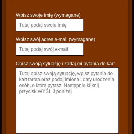
P
Wpisz swoje imię (wymagane)
l
e
a
s
Wpisz swój adres e-mail (wymagane)
e
l
e
Opisz swoją sytuację i zadaj mi pytania do kart
a
v
e
t
h
i
s
f
i
e