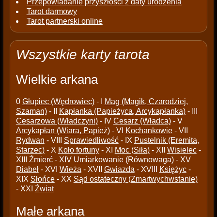
Przepowiadanie przyszłości z daty urodzenia
Tarot darmowy
Tarot partnerski online
Wszystkie karty tarota
Wielkie arkana
0
Głupiec (Wędrowiec)
- I
Mag (Magik, Czarodziej,
Szaman)
- II
Kapłanka (Papieżyca, Arcykapłanka)
- III
Cesarzowa (Władczyni)
- IV
Cesarz (Władca)
- V
Arcykapłan (Wiara, Papież)
- VI
Kochankowie
- VII
Rydwan
- VIII
Sprawiedliwość
- IX
Pustelnik (Eremita,
Starzec)
- X
Koło fortuny
- XI
Moc (Siła)
- XII
Wisielec
-
XIII
Źmierć
- XIV
Umiarkowanie (Równowaga)
- XV
Diabeł
- XVI
Wieża
- XVII
Gwiazda
- XVIII
Księżyc
-
XIX
Słońce
- XX
Sąd ostateczny (Zmartwychwstanie)
- XXI
Źwiat
Małe arkana