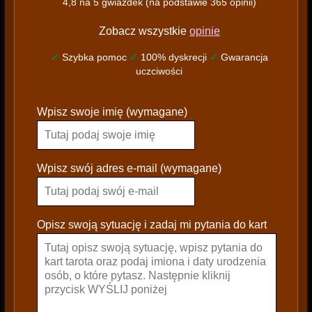
4,8 na 5 gwiazdek (na podstawie 365 opinii)
Zobacz wszystkie
opinie
✔
Szybka pomoc
✔
100% dyskrecji
✔
Gwarancja
uczciwości
P
Wpisz swoje imię (wymagane)
l
e
a
s
Wpisz swój adres e-mail (wymagane)
e
l
e
Opisz swoją sytuację i zadaj mi pytania do kart
a
v
e
t
h