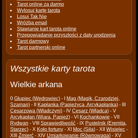
Tarot online za darmo
Wylosuj kartę tarota
Losuj Tak Nie
Wróżba email
Stawianie kart tarota online
Przepowiadanie przyszłości z daty urodzenia
Tarot darmowy
Tarot partnerski online
Wszystkie karty tarota
Wielkie arkana
0
Głupiec (Wędrowiec)
- I
Mag (Magik, Czarodziej,
Szaman)
- II
Kapłanka (Papieżyca, Arcykapłanka)
- III
Cesarzowa (Władczyni)
- IV
Cesarz (Władca)
- V
Arcykapłan (Wiara, Papież)
- VI
Kochankowie
- VII
Rydwan
- VIII
Sprawiedliwość
- IX
Pustelnik (Eremita,
Starzec)
- X
Koło fortuny
- XI
Moc (Siła)
- XII
Wisielec
-
XIII
Źmierć
- XIV
Umiarkowanie (Równowaga)
- XV