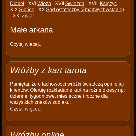
Diabeł
- XVI
Wieża
- XVII
Gwiazda
- XVIII
Księżyc
-
XIX
Słońce
- XX
Sąd ostateczny (Zmartwychwstanie)
- XXI
Źwiat
Małe arkana
Czytaj więcej...
Wróżby z kart tarota
Pamiętaj, że o fachowości wróżki świadczą opinie jej
klientów. Oferuję rozkładanie kart na różne okresy np:
dzienne, tygodniowe, miesięczne i roczne dla
wszystkich znaków zodiaku:
Czytaj więcej...
Wróżby online