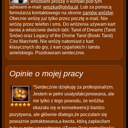
wróżbami proszę o kontakt pod tym
adresem e-mail:
wrozka@otylia.pl
. Lub za pomocą
formularza kontaktowego na stronie
zamów wróżbę
.
Obecnie wróżę już tylko przez pocztę e-mail. Nie
wróżę przez telefon i sms. Do wróżenia używam kart
tarota a właściwie dwóch talii: Tarot of Dreams (Tarot
Snów) oraz Legacy of the Divine Tarot (Boski Tarot)
Ciro Marchetti. Nie wróżę natomiast z kart
klasycznych do gry, z kart cygańskich i tarota
anielskiego. Pozdrawiam serdecznie.
Opinie o mojej pracy
“Serdecznie dziękuję za profesjonalizm.
Jestem w pełni usatysfakcjonowana, ale
nie tylko z tego powodu, że wróżba
okazała się w konsekwencji bardzo
pozytywna, ale głównie dlatego,że poczułam się
poważnie potraktowana,a kwota, którą zapłaciłam