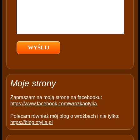
i
s
f
i
e
l
d
e
m
p
t
Moje strony
y
.
Zapraszam na moją stronę na facebooku:
https://www.facebook.com/wrozkaotylia
Polecam również mój blog o wróżbach i nie tylko:
https://blog.otylia.pl