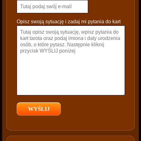
e
l
e
Opisz swoją sytuację i zadaj mi pytania do kart
a
v
e
t
h
i
s
f
i
e
l
d
e
m
p
t