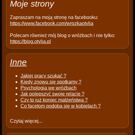
Moje strony
y
.
Zapraszam na moją stronę na facebooku:
https://www.facebook.com/wrozkaotylia
Polecam również mój blog o wróżbach i nie tylko:
https://blog.otylia.pl
Inne
Jakiej pracy szukać ?
Kiedy znowu się spotkamy ?
Psychologia we wróżbach
Jak polepszyć swoje relacje ?
Czy to już koniec małżeństwa ?
Co facetom podoba się w kobietach ?
Czytaj więcej...