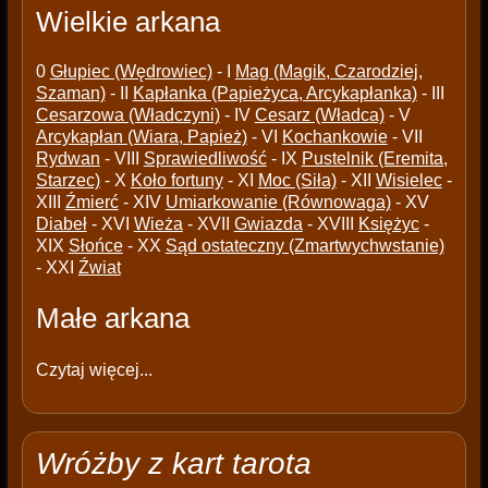
Wielkie arkana
0
Głupiec (Wędrowiec)
- I
Mag (Magik, Czarodziej,
Szaman)
- II
Kapłanka (Papieżyca, Arcykapłanka)
- III
Cesarzowa (Władczyni)
- IV
Cesarz (Władca)
- V
Arcykapłan (Wiara, Papież)
- VI
Kochankowie
- VII
Rydwan
- VIII
Sprawiedliwość
- IX
Pustelnik (Eremita,
Starzec)
- X
Koło fortuny
- XI
Moc (Siła)
- XII
Wisielec
-
XIII
Źmierć
- XIV
Umiarkowanie (Równowaga)
- XV
Diabeł
- XVI
Wieża
- XVII
Gwiazda
- XVIII
Księżyc
-
XIX
Słońce
- XX
Sąd ostateczny (Zmartwychwstanie)
- XXI
Źwiat
Małe arkana
Czytaj więcej...
Wróżby z kart tarota