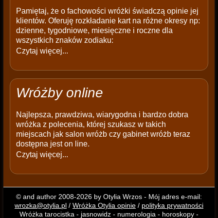
Pamiętaj, że o fachowości wróżki świadczą opinie jej
klientów. Oferuję rozkładanie kart na różne okresy np:
dzienne, tygodniowe, miesięczne i roczne dla
wszystkich znaków zodiaku:
Czytaj więcej...
Wróżby online
Najlepsza, prawdziwa, wiarygodna i bardzo dobra
wróżka z polecenia, której szukasz w takich
miejscach jak salon wróżb czy gabinet wróżb teraz
dostępna jest on line.
Czytaj więcej...
© and author 2008-2026 by Otylia Wrzos - Mój adres e-mail:
wrozka@otylia.pl
/
Wróżka Otylia opinie
/
polityka prywatności
Wróżka tarocistka - jasnowidz - numerologia - horoskopy -