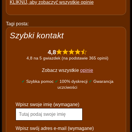
KLIKNIJ, aby zobaczyć wszystkie opinie
Tagi posta:
Szybki kontakt
4,8
4,8 na 5 gwiazdek (na podstawie 365 opinii)
Zobacz wszystkie
opinie
✔
Szybka pomoc
✔
100% dyskrecji
✔
Gwarancja
uczciwości
P
Wpisz swoje imię (wymagane)
l
e
a
s
Wpisz swój adres e-mail (wymagane)