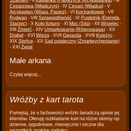
Szaman)
- II
Kapłanka (Papieżyca, Arcykapłanka)
- III
Cesarzowa (Władczyni)
- IV
Cesarz (Władca)
- V
Arcykapłan (Wiara, Papież)
- VI
Kochankowie
- VII
Rydwan
- VIII
Sprawiedliwość
- IX
Pustelnik (Eremita,
Starzec)
- X
Koło fortuny
- XI
Moc (Siła)
- XII
Wisielec
-
XIII
Źmierć
- XIV
Umiarkowanie (Równowaga)
- XV
Diabeł
- XVI
Wieża
- XVII
Gwiazda
- XVIII
Księżyc
-
XIX
Słońce
- XX
Sąd ostateczny (Zmartwychwstanie)
- XXI
Źwiat
Małe arkana
Czytaj więcej...
Wróżby z kart tarota
Pamiętaj, że o fachowości wróżki świadczą opinie jej
klientów. Oferuję rozkładanie kart na różne okresy np:
dzienne, tygodniowe, miesięczne i roczne dla
wszystkich znaków zodiaku: