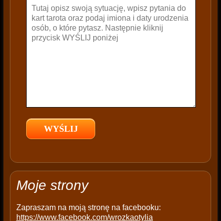
v
e
t
h
i
s
f
i
e
l
d
e
m
p
t
Moje strony
y
.
Zapraszam na moją stronę na facebooku:
https://www.facebook.com/wrozkaotylia