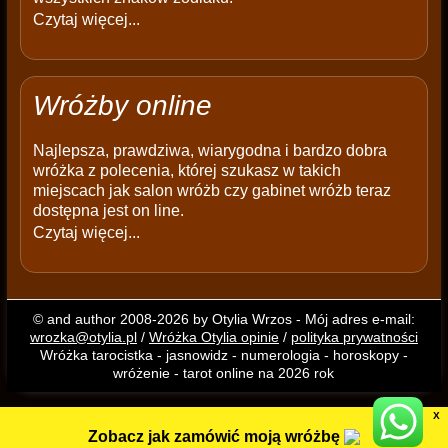
Czytaj więcej...
Wróżby online
Najlepsza, prawdziwa, wiarygodna i bardzo dobra
wróżka z polecenia, której szukasz w takich
miejscach jak salon wróżb czy gabinet wróżb teraz
dostępna jest on line.
Czytaj więcej...
© and author 2008-2026 by Otylia Wrzos - Mój adres e-mail:
wrozka@otylia.pl
/
Wróżka Otylia opinie
/
polityka prywatności
Wróżka tarocistka - jasnowidz - numerologia - horoskopy -
wróżenie - tarot online na 2026 rok
X
Zobacz jak zamówić moją wróżbę