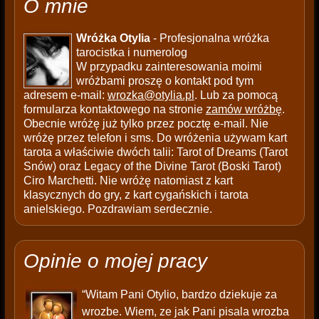
O mnie
Wróżka Otylia
- Profesjonalna wróżka
tarocistka i numerolog
W przypadku zainteresowania moimi
wróżbami proszę o kontakt pod tym
adresem e-mail:
wrozka@otylia.pl
. Lub za pomocą
formularza kontaktowego na stronie
zamów wróżbę
.
Obecnie wróżę już tylko przez pocztę e-mail. Nie
wróżę przez telefon i sms. Do wróżenia używam kart
tarota a właściwie dwóch talii: Tarot of Dreams (Tarot
Snów) oraz Legacy of the Divine Tarot (Boski Tarot)
Ciro Marchetti. Nie wróżę natomiast z kart
klasycznych do gry, z kart cygańskich i tarota
anielskiego. Pozdrawiam serdecznie.
Opinie o mojej pracy
“Witam Pani Otylio, bardzo dziekuje za
wrozbe. Wiem, ze jak Pani pisala wrozba