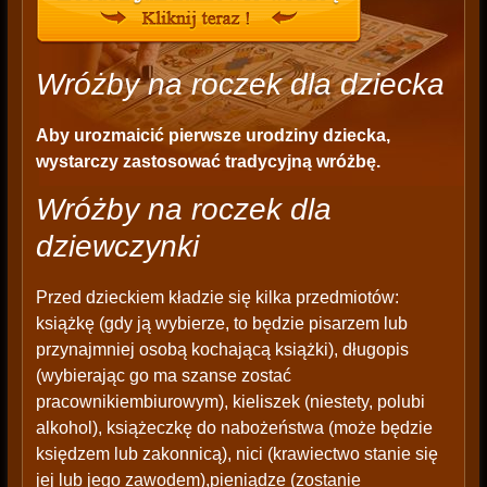
Wróżby na roczek dla dziecka
Aby urozmaicić pierwsze urodziny dziecka,
wystarczy zastosować tradycyjną wróżbę.
Wróżby na roczek dla
dziewczynki
Przed dzieckiem kładzie się kilka przedmiotów:
książkę (gdy ją wybierze, to będzie pisarzem lub
przynajmniej osobą kochającą książki), długopis
(wybierając go ma szanse zostać
pracownikiembiurowym), kieliszek (niestety, polubi
alkohol), książeczkę do nabożeństwa (może będzie
księdzem lub zakonnicą), nici (krawiectwo stanie się
jej lub jego zawodem),pieniądze (zostanie