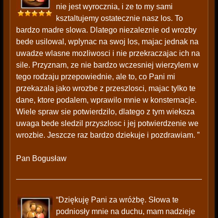
nie jest wyrocznia, i ze to my sami
ksztaltujemy ostatecznie nasz los. To
bardzo madre slowa. Dlatego niezaleznie od wrozby
bede usilowal, wplynac na swoj los, majac jednak na
uwadze wlasne mozliwosci i nie przekraczajac ich na
sile. Przyznam, ze nie bardzo wczesniej wierzylem w
tego rodzaju przepowiednie, ale to, co Pani mi
przekazala jako wrozbe z przeszlosci, majac tylko te
dane, ktore podalem, wprawilo mnie w konsternacje.
Wiele spraw sie potwierdzilo, dlatego z tym wieksza
uwaga bede sledzil przyszlosc i jej potwierdzenie we
wrozbie. Jeszcze raz bardzo dziekuje i pozdrawiam. ”
Pan Bogusław
“Dziękuję Pani za wróżbę. Słowa te
podniosły mnie na duchu, mam nadzieje