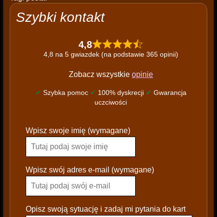
Szybki kontakt
4,8
4,8 na 5 gwiazdek (na podstawie 365 opinii)
Zobacz wszystkie
opinie
✔
Szybka pomoc
✔
100% dyskrecji
✔
Gwarancja
uczciwości
P
Wpisz swoje imię (wymagane)
l
e
a
s
Wpisz swój adres e-mail (wymagane)
e
l
e
Opisz swoją sytuację i zadaj mi pytania do kart
a