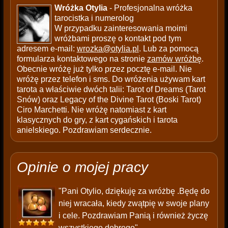
Wróżka Otylia
- Profesjonalna wróżka
tarocistka i numerolog
W przypadku zainteresowania moimi
wróżbami proszę o kontakt pod tym
adresem e-mail:
wrozka@otylia.pl
. Lub za pomocą
formularza kontaktowego na stronie
zamów wróżbę
.
Obecnie wróżę już tylko przez pocztę e-mail. Nie
wróżę przez telefon i sms. Do wróżenia używam kart
tarota a właściwie dwóch talii: Tarot of Dreams (Tarot
Snów) oraz Legacy of the Divine Tarot (Boski Tarot)
Ciro Marchetti. Nie wróżę natomiast z kart
klasycznych do gry, z kart cygańskich i tarota
anielskiego. Pozdrawiam serdecznie.
Opinie o mojej pracy
"Pani Otylio, dziękuję za wróżbę .Będę do
niej wracała, kiedy zwątpię w swoje plany
i cele. Pozdrawiam Panią i również życzę
wszystkiego dobrego"