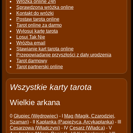
Wróżka online 24h
Sprawdzona wróżka online
Kontakt do wróżki
Postaw tarota online
Tarot online za darmo
Wylosuj kartę tarota
Losuj Tak Nie
Wróżba email
Stawianie kart tarota online
Przepowiadanie przyszłości z daty urodzenia
Tarot darmowy
Tarot partnerski online
Wszystkie karty tarota
Wielkie arkana
0
Głupiec (Wędrowiec)
- I
Mag (Magik, Czarodziej,
Szaman)
- II
Kapłanka (Papieżyca, Arcykapłanka)
- III
Cesarzowa (Władczyni)
- IV
Cesarz (Władca)
- V