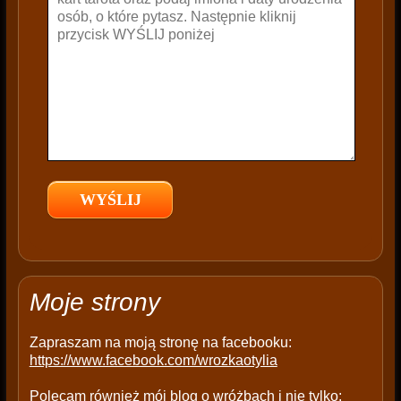
e
t
h
i
s
f
i
e
l
d
e
m
p
t
Moje strony
y
.
Zapraszam na moją stronę na facebooku:
https://www.facebook.com/wrozkaotylia
Polecam również mój blog o wróżbach i nie tylko: