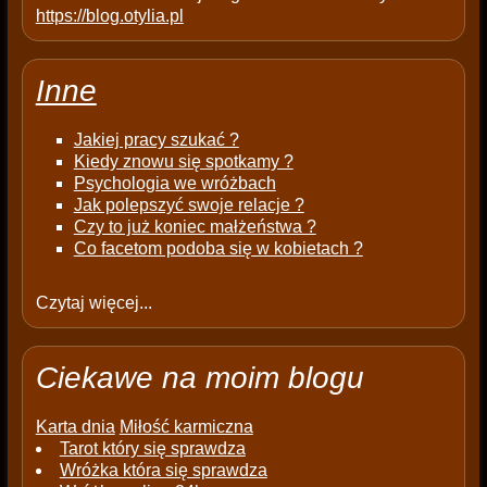
https://blog.otylia.pl
Inne
Jakiej pracy szukać ?
Kiedy znowu się spotkamy ?
Psychologia we wróżbach
Jak polepszyć swoje relacje ?
Czy to już koniec małżeństwa ?
Co facetom podoba się w kobietach ?
Czytaj więcej...
Ciekawe na moim blogu
Karta dnia
Miłość karmiczna
Tarot który się sprawdza
Wróżka która się sprawdza