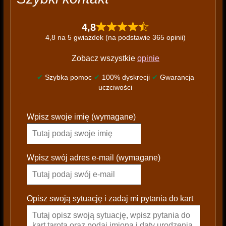
4,8
4,8 na 5 gwiazdek (na podstawie 365 opinii)
Zobacz wszystkie
opinie
✔
Szybka pomoc
✔
100% dyskrecji
✔
Gwarancja
uczciwości
P
Wpisz swoje imię (wymagane)
l
e
a
s
Wpisz swój adres e-mail (wymagane)
e
l
e
Opisz swoją sytuację i zadaj mi pytania do kart
a
v