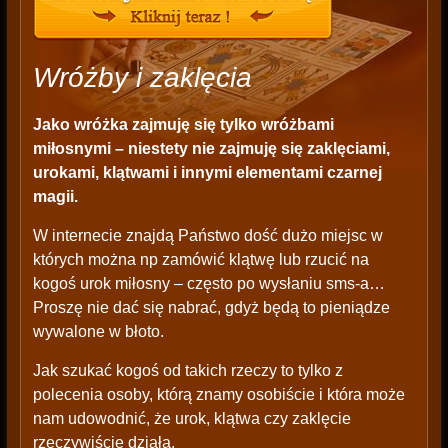
Wróżby i zaklęcia
Jako wróżka zajmuję się tylko wróżbami
miłosnymi – niestety nie zajmuję się zaklęciami,
urokami, klątwami i innymi elementami czarnej
magii.
W internecie znajdą Państwo dość dużo miejsc w
których można np zamówić klątwę lub rzucić na
kogoś urok miłosny – często po wysłaniu sms-a…
Proszę nie dać się nabrać, gdyż będą to pieniądze
wywalone w błoto.
Jak szukać kogoś od takich rzeczy to tylko z
polecenia osoby, którą znamy osobiście i która może
nam udowodnić, że urok, klątwa czy zaklęcie
rzeczywiście działa.