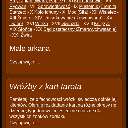
Arcykapłan (Wiara, Papież)
- VI
Kochankowie
- VII
Rydwan
- VIII
Sprawiedliwość
- IX
Pustelnik (Eremita,
Starzec)
- X
Koło fortuny
- XI
Moc (Siła)
- XII
Wisielec
-
XIII
Źmierć
- XIV
Umiarkowanie (Równowaga)
- XV
Diabeł
- XVI
Wieża
- XVII
Gwiazda
- XVIII
Księżyc
-
XIX
Słońce
- XX
Sąd ostateczny (Zmartwychwstanie)
- XXI
Źwiat
Małe arkana
Czytaj więcej...
Wróżby z kart tarota
Pamiętaj, że o fachowości wróżki świadczą opinie jej
klientów. Oferuję rozkładanie kart na różne okresy np:
dzienne, tygodniowe, miesięczne i roczne dla
wszystkich znaków zodiaku:
Czytaj więcej...