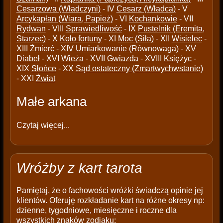
Cesarzowa (Władczyni)
- IV
Cesarz (Władca)
- V
Arcykapłan (Wiara, Papież)
- VI
Kochankowie
- VII
Rydwan
- VIII
Sprawiedliwość
- IX
Pustelnik (Eremita,
Starzec)
- X
Koło fortuny
- XI
Moc (Siła)
- XII
Wisielec
-
XIII
Źmierć
- XIV
Umiarkowanie (Równowaga)
- XV
Diabeł
- XVI
Wieża
- XVII
Gwiazda
- XVIII
Księżyc
-
XIX
Słońce
- XX
Sąd ostateczny (Zmartwychwstanie)
- XXI
Źwiat
Małe arkana
Czytaj więcej...
Wróżby z kart tarota
Pamiętaj, że o fachowości wróżki świadczą opinie jej
klientów. Oferuję rozkładanie kart na różne okresy np:
dzienne, tygodniowe, miesięczne i roczne dla
wszystkich znaków zodiaku: