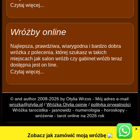
Czytaj więcej...
Wróżby online
Najlepsza, prawdziwa, wiarygodna i bardzo dobra
wróżka z polecenia, której szukasz w takich
miejscach jak salon wróżb czy gabinet wróżb teraz
dostępna jest on line.
Czytaj więcej...
© and author 2008-2026 by Otylia Wrzos - Mój adres e-mail:
wrozka@otylia.pl
/
Wróżka Otylia opinie
/
polityka prywatności
Wróżka tarocistka - jasnowidz - numerologia - horoskopy -
wróżenie - tarot online na 2026 rok
X
Zobacz jak zamówić moją wróżbę