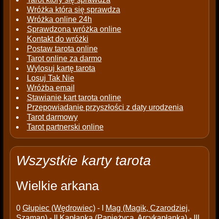
Wróżka która się sprawdza
Wróżka online 24h
Sprawdzona wróżka online
Kontakt do wróżki
Postaw tarota online
Tarot online za darmo
Wylosuj kartę tarota
Losuj Tak Nie
Wróżba email
Stawianie kart tarota online
Przepowiadanie przyszłości z daty urodzenia
Tarot darmowy
Tarot partnerski online
Wszystkie karty tarota
Wielkie arkana
0
Głupiec (Wędrowiec)
- I
Mag (Magik, Czarodziej,
Szaman)
- II
Kapłanka (Papieżyca, Arcykapłanka)
- III