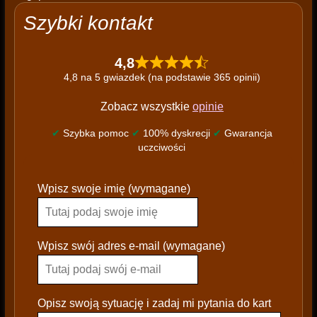
Szybki kontakt
4,8
4,8 na 5 gwiazdek (na podstawie 365 opinii)
Zobacz wszystkie
opinie
✔
Szybka pomoc
✔
100% dyskrecji
✔
Gwarancja
uczciwości
P
Wpisz swoje imię (wymagane)
l
e
a
s
Wpisz swój adres e-mail (wymagane)
e
l
e
Opisz swoją sytuację i zadaj mi pytania do kart
a