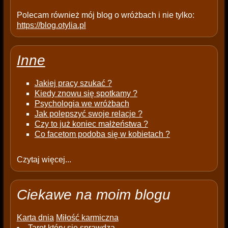
Polecam również mój blog o wróżbach i nie tylko:
https://blog.otylia.pl
Inne
Jakiej pracy szukać ?
Kiedy znowu się spotkamy ?
Psychologia we wróżbach
Jak polepszyć swoje relacje ?
Czy to już koniec małżeństwa ?
Co facetom podoba się w kobietach ?
Czytaj więcej...
Ciekawe na moim blogu
Karta dnia
Miłość karmiczna
Tarot który się sprawdza