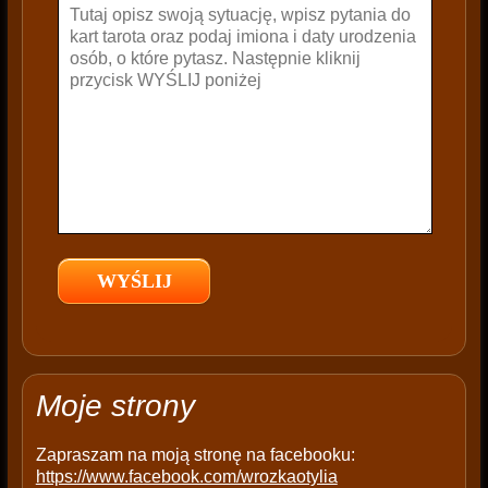
v
e
t
h
i
s
f
i
e
l
d
e
m
p
t
Moje strony
y
.
Zapraszam na moją stronę na facebooku:
https://www.facebook.com/wrozkaotylia