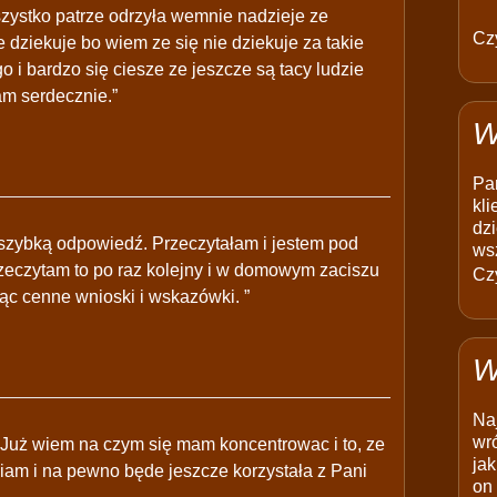
wszystko patrze odrzyła wemnie nadzieje ze
Czy
 dziekuje bo wiem ze się nie dziekuje za takie
 i bardzo się ciesze ze jeszcze są tacy ludzie
am serdecznie.”
W
Pam
kli
dzi
a szybką odpowiedź. Przeczytałam i jestem pod
ws
eczytam to po raz kolejny i w domowym zaciszu
Czy
ąc cenne wnioski i wskazówki. ”
W
Na
wró
 Już wiem na czym się mam koncentrowac i to, ze
jak
iam i na pewno będe jeszcze korzystała z Pani
on 