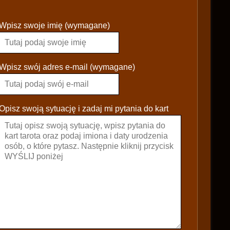
P
Wpisz swoje imię (wymagane)
l
e
a
s
Wpisz swój adres e-mail (wymagane)
e
l
e
Opisz swoją sytuację i zadaj mi pytania do kart
a
v
e
t
h
i
s
f
i
e