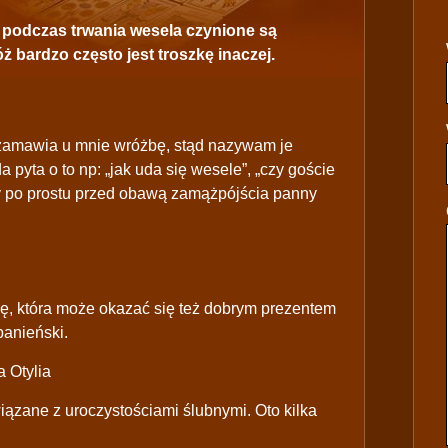
e podczas trwania wesela czynione są
 bardzo często jest troszkę inaczej.
 zamawia u mnie wróżbę, stąd nazywam je
pyta o to np: „jak uda się wesele”, „czy goście
zy po prostu przed obawą zamążpójścia panny
żbę, która może okazać się też dobrym prezentem
panieński.
 Otylia
ązane z uroczystościami ślubnymi. Oto kilka