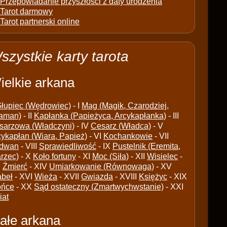
Przepowiadanie przyszłości z daty urodzenia
Tarot darmowy
Tarot partnerski online
szystkie karty tarota
ielkie arkana
łupiec (Wędrowiec)
- I
Mag (Magik, Czarodziej,
aman)
- II
Kapłanka (Papieżyca, Arcykapłanka)
- III
sarzowa (Władczyni)
- IV
Cesarz (Władca)
- V
cykapłan (Wiara, Papież)
- VI
Kochankowie
- VII
dwan
- VIII
Sprawiedliwość
- IX
Pustelnik (Eremita,
arzec)
- X
Koło fortuny
- XI
Moc (Siła)
- XII
Wisielec
-
I
Źmierć
- XIV
Umiarkowanie (Równowaga)
- XV
abeł
- XVI
Wieża
- XVII
Gwiazda
- XVIII
Księżyc
- XIX
ońce
- XX
Sąd ostateczny (Zmartwychwstanie)
- XXI
iat
ałe arkana