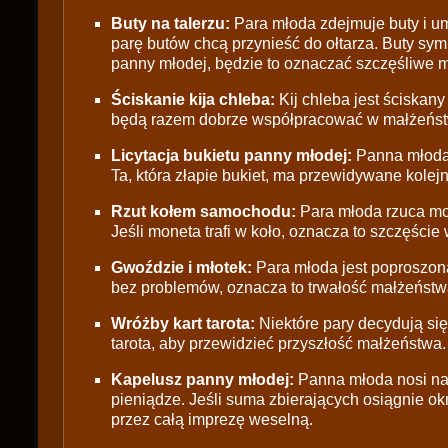
Buty na talerzu:
Para młoda zdejmuje buty i umi
parę butów chcą przynieść do ołtarza. Buty symb
panny młodej, będzie to oznaczać szczęśliwe 
Ściskanie kija chleba:
Kij chleba jest ściskany
będą razem dobrze współpracować w małżeńst
Licytacja bukietu panny młodej:
Panna młoda r
Ta, która złapie bukiet, ma przewidywane kolej
Rzut kołem samochodu:
Para młoda rzuca mo
Jeśli moneta trafi w koło, oznacza to szczęście
Gwoździe i młotek:
Para młoda jest poproszona
bez problemów, oznacza to trwałość małżeństw
Wróżby kart tarota:
Niektóre pary decydują się 
tarota, aby przewidzieć przyszłość małżeństwa.
Kapelusz panny młodej:
Panna młoda nosi na 
pieniądze. Jeśli suma zbierających osiągnie o
przez całą imprezę weselną.