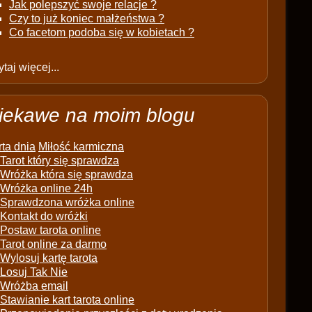
Jak polepszyć swoje relacje ?
Czy to już koniec małżeństwa ?
Co facetom podoba się w kobietach ?
taj więcej...
iekawe na moim blogu
ta dnia
Miłość karmiczna
Tarot który się sprawdza
Wróżka która się sprawdza
Wróżka online 24h
Sprawdzona wróżka online
Kontakt do wróżki
Postaw tarota online
Tarot online za darmo
Wylosuj kartę tarota
Losuj Tak Nie
Wróżba email
Stawianie kart tarota online