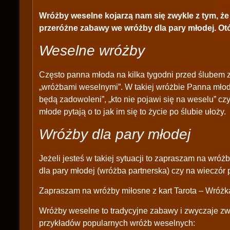
Wróżby weselne
kojarzą nam się zwykle z tym, ż
przeróżne zabawy we wróżby dla pary młodej. Otóż
Weselne wróżby
Często panna młoda na kilka tygodni przed ślubem
„wróżbami weselnymi”. W takiej wróżbie Panna młoda 
będą zadowoleni”, „kto nie pojawi się na weselu” c
młode pytają o to jak im się to życie po ślubie ułoży.
Wróżby dla pary młodej
Jeżeli jesteś w takiej sytuacji to zapraszam na wró
dla pary młodej (wróżba partnerska) czy na wieczór 
Zapraszam na wróżby miłosne z kart Tarota – Wróżka
Wróżby weselne to tradycyjne zabawy i zwyczaje zwi
przykładów popularnych wróżb weselnych: