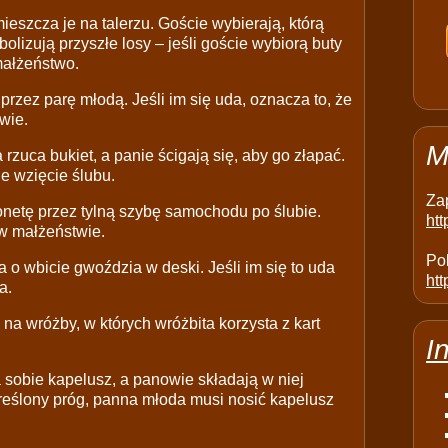
eszcza je na talerzu. Goście wybierają, którą
olizują przyszłe losy – jeśli goście wybiorą buty
małżeństwo.
 przez parę młodą. Jeśli im się uda, oznacza to, że
wie.
M
zuca bukiet, a panie ścigają się, aby go złapać.
ne wzięcie ślubu.
Za
netę przez tylną szybę samochodu po ślubie.
ht
 w małżeństwie.
Pol
 o wbicie gwoździa w deski. Jeśli im się to uda
htt
a.
na wróżby, w których wróżbita korzysta z kart
I
sobie kapelusz, a panowie składają w niej
kreślony próg, panna młoda musi nosić kapelusz