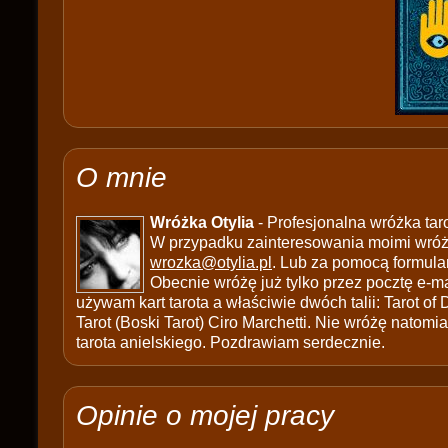
O mnie
Wróżka Otylia
- Profesjonalna wróżka tar
W przypadku zainteresowania moimi wróżb
wrozka@otylia.pl
. Lub za pomocą formula
Obecnie wróżę już tylko przez pocztę e-ma
używam kart tarota a właściwie dwóch talii: Tarot of
Tarot (Boski Tarot) Ciro Marchetti. Nie wróżę natomias
tarota anielskiego. Pozdrawiam serdecznie.
Opinie o mojej pracy