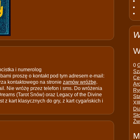
W
W
0
G
ocistka i numerolog
Sz
ami proszę o kontakt pod tym adresem e-mail:
Ce
rza kontaktowego na stronie
zamów wróżbę
.
Ar
il. Nie wróżę przez telefon i sms. Do wróżenia
Ry
 Dreams (Tarot Snów) oraz Legacy of the Divine
St
t z kart klasycznych do gry, z kart cygańskich i
XII
Di
Sł
Źw
M