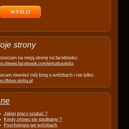
l
d
e
m
p
t
oje strony
y
.
praszam na moją stronę na facebooku:
tps://www.facebook.com/wrozkaotylia
ecam również mój blog o wróżbach i nie tylko:
ps://blog.otylia.pl
nne
Jakiej pracy szukać ?
Kiedy znowu się spotkamy ?
Psychologia we wróżbach