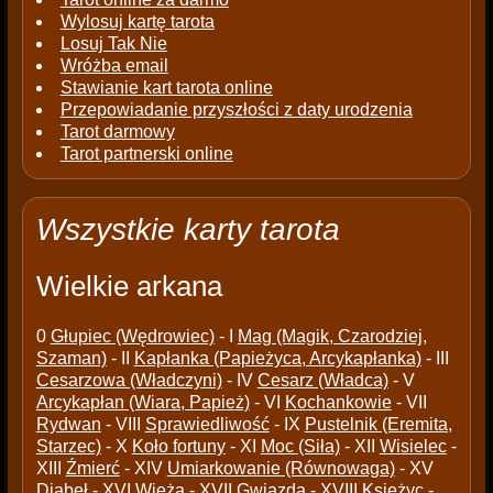
Wylosuj kartę tarota
Losuj Tak Nie
Wróżba email
Stawianie kart tarota online
Przepowiadanie przyszłości z daty urodzenia
Tarot darmowy
Tarot partnerski online
Wszystkie karty tarota
Wielkie arkana
0
Głupiec (Wędrowiec)
- I
Mag (Magik, Czarodziej,
Szaman)
- II
Kapłanka (Papieżyca, Arcykapłanka)
- III
Cesarzowa (Władczyni)
- IV
Cesarz (Władca)
- V
Arcykapłan (Wiara, Papież)
- VI
Kochankowie
- VII
Rydwan
- VIII
Sprawiedliwość
- IX
Pustelnik (Eremita,
Starzec)
- X
Koło fortuny
- XI
Moc (Siła)
- XII
Wisielec
-
XIII
Źmierć
- XIV
Umiarkowanie (Równowaga)
- XV
Diabeł
- XVI
Wieża
- XVII
Gwiazda
- XVIII
Księżyc
-