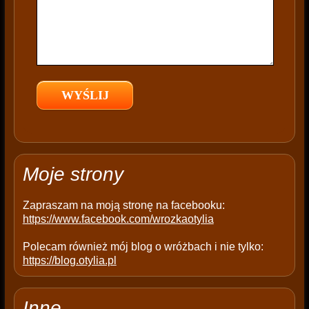
s
f
i
e
l
d
e
m
p
t
Moje strony
y
.
Zapraszam na moją stronę na facebooku:
https://www.facebook.com/wrozkaotylia
Polecam również mój blog o wróżbach i nie tylko:
https://blog.otylia.pl
Inne