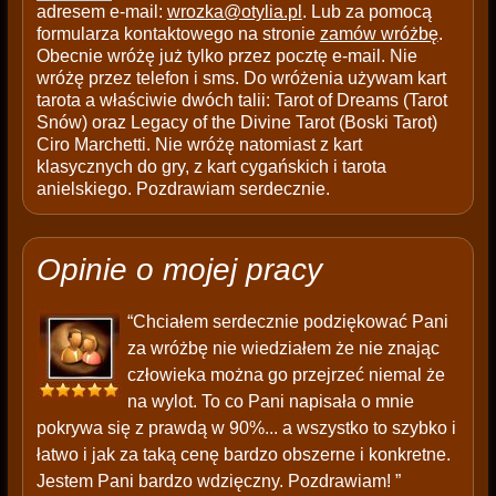
adresem e-mail:
wrozka@otylia.pl
. Lub za pomocą
formularza kontaktowego na stronie
zamów wróżbę
.
Obecnie wróżę już tylko przez pocztę e-mail. Nie
wróżę przez telefon i sms. Do wróżenia używam kart
tarota a właściwie dwóch talii: Tarot of Dreams (Tarot
Snów) oraz Legacy of the Divine Tarot (Boski Tarot)
Ciro Marchetti. Nie wróżę natomiast z kart
klasycznych do gry, z kart cygańskich i tarota
anielskiego. Pozdrawiam serdecznie.
Opinie o mojej pracy
“Chciałem serdecznie podziękować Pani
za wróżbę nie wiedziałem że nie znając
człowieka można go przejrzeć niemal że
na wylot. To co Pani napisała o mnie
pokrywa się z prawdą w 90%... a wszystko to szybko i
łatwo i jak za taką cenę bardzo obszerne i konkretne.
Jestem Pani bardzo wdzięczny. Pozdrawiam! ”