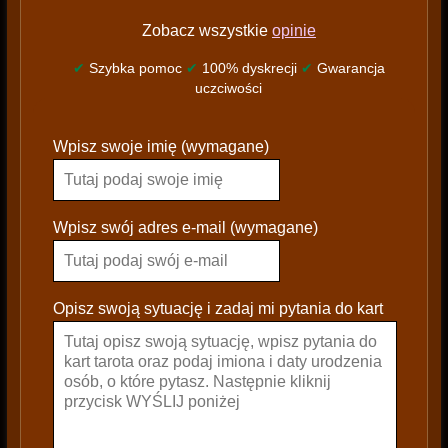
Zobacz wszystkie
opinie
✔
Szybka pomoc
✔
100% dyskrecji
✔
Gwarancja
uczciwości
P
Wpisz swoje imię (wymagane)
l
e
a
s
Wpisz swój adres e-mail (wymagane)
e
l
e
Opisz swoją sytuację i zadaj mi pytania do kart
a
v
e
t
h
i