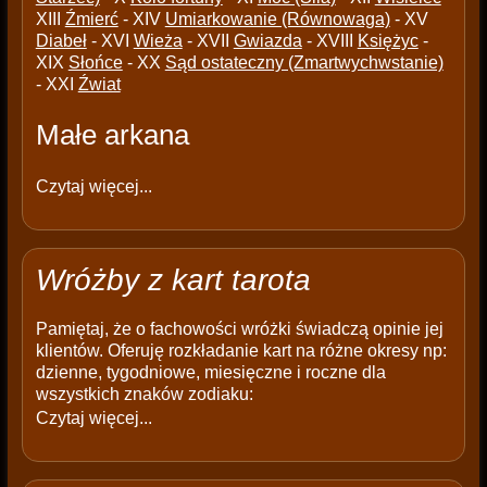
XIII
Źmierć
- XIV
Umiarkowanie (Równowaga)
- XV
Diabeł
- XVI
Wieża
- XVII
Gwiazda
- XVIII
Księżyc
-
XIX
Słońce
- XX
Sąd ostateczny (Zmartwychwstanie)
- XXI
Źwiat
Małe arkana
Czytaj więcej...
Wróżby z kart tarota
Pamiętaj, że o fachowości wróżki świadczą opinie jej
klientów. Oferuję rozkładanie kart na różne okresy np:
dzienne, tygodniowe, miesięczne i roczne dla
wszystkich znaków zodiaku:
Czytaj więcej...