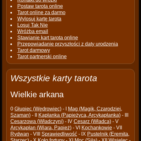
Postaw tarota online
Tarot online za darmo
Wylosuj kartę tarota
Losuj Tak Nie
Wróżba email
Stawianie kart tarota online
Przepowiadanie przyszłości z daty urodzenia
Tarot darmowy
Tarot partnerski online
Wszystkie karty tarota
Wielkie arkana
0
Głupiec (Wędrowiec)
- I
Mag (Magik, Czarodziej,
Szaman)
- II
Kapłanka (Papieżyca, Arcykapłanka)
- III
Cesarzowa (Władczyni)
- IV
Cesarz (Władca)
- V
Arcykapłan (Wiara, Papież)
- VI
Kochankowie
- VII
Rydwan
- VIII
Sprawiedliwość
- IX
Pustelnik (Eremita,
Starzec)
- X
Koło fortuny
- XI
Moc (Siła)
- XII
Wisielec
-