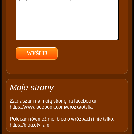
h
i
s
f
i
e
l
d
e
m
p
t
Moje strony
y
.
Zapraszam na moją stronę na facebooku:
https://www.facebook.com/wrozkaotylia
Polecam również mój blog o wróżbach i nie tylko:
https://blog.otylia.pl