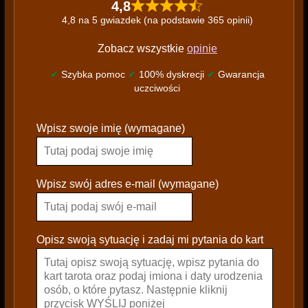
4,8
4,8 na 5 gwiazdek (na podstawie 365 opinii)
Zobacz wszystkie
opinie
✔
Szybka pomoc
✔
100% dyskrecji
✔
Gwarancja
uczciwości
P
Wpisz swoje imię (wymagane)
l
e
a
s
Wpisz swój adres e-mail (wymagane)
e
l
e
Opisz swoją sytuację i zadaj mi pytania do kart
a
v
e
t