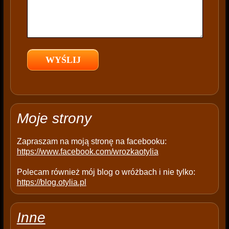
f
i
e
l
d
e
m
p
t
Moje strony
y
.
Zapraszam na moją stronę na facebooku:
https://www.facebook.com/wrozkaotylia
Polecam również mój blog o wróżbach i nie tylko:
https://blog.otylia.pl
Inne