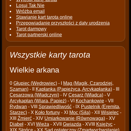
Losuj Tak Nie
Wróżba email
Stawianie kart tarota online
Przepowiadanie przyszłości z daty urodzenia
Tarot darmowy
Tarot partnerski online
Wszystkie karty tarota
Wielkie arkana
0
Głupiec (Wędrowiec)
- I
Mag (Magik, Czarodziej,
Szaman)
- II
Kapłanka (Papieżyca, Arcykapłanka)
- III
Cesarzowa (Władczyni)
- IV
Cesarz (Władca)
- V
Arcykapłan (Wiara, Papież)
- VI
Kochankowie
- VII
Rydwan
- VIII
Sprawiedliwość
- IX
Pustelnik (Eremita,
Starzec)
- X
Koło fortuny
- XI
Moc (Siła)
- XII
Wisielec
-
XIII
Źmierć
- XIV
Umiarkowanie (Równowaga)
- XV
Diabeł
- XVI
Wieża
- XVII
Gwiazda
- XVIII
Księżyc
-
XIX
Słońce
- XX
Sąd ostateczny (Zmartwychwstanie)