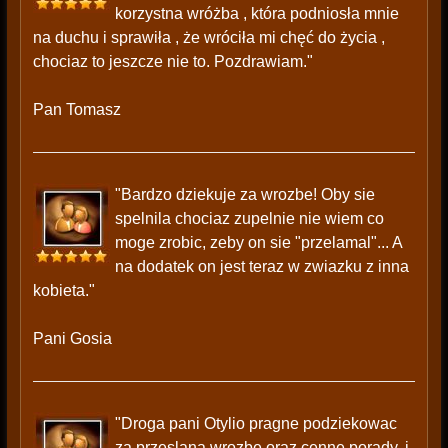
korzystna wróżba , która podniosła mnie
na duchu i sprawiła , że wróciła mi chęć do życia ,
chociaz to jeszcze nie to. Pozdrawiam."
Pan Tomasz
"Bardzo dziekuje za wrozbe! Oby sie
spelnila chociaz zupelnie nie wiem co
moge zrobic, zeby on sie "przelamal"... A
na dodatek on jest teraz w zwiazku z inna
kobieta."
Pani Gosia
"Droga pani Otylio pragne podziekowac
za przeslana wrozbe oraz cenne porady. i