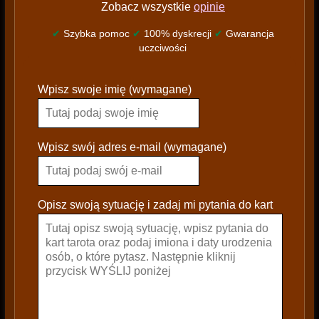
Zobacz wszystkie
opinie
✔
Szybka pomoc
✔
100% dyskrecji
✔
Gwarancja
uczciwości
P
Wpisz swoje imię (wymagane)
l
e
a
s
Wpisz swój adres e-mail (wymagane)
e
l
e
Opisz swoją sytuację i zadaj mi pytania do kart
a
v
e
t
h
i
s