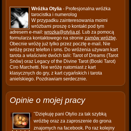
Wróżka Otylia
- Profesjonalna wróżka
tarocistka i numerolog
W przypadku zainteresowania moimi
wróżbami proszę o kontakt pod tym
adresem e-mail:
wrozka@otylia.pl
. Lub za pomocą
formularza kontaktowego na stronie
zamów wróżbę
.
Obecnie wróżę już tylko przez pocztę e-mail. Nie
wróżę przez telefon i sms. Do wróżenia używam kart
tarota a właściwie dwóch talii: Tarot of Dreams (Tarot
Snów) oraz Legacy of the Divine Tarot (Boski Tarot)
Ciro Marchetti. Nie wróżę natomiast z kart
klasycznych do gry, z kart cygańskich i tarota
anielskiego. Pozdrawiam serdecznie.
Opinie o mojej pracy
"Dziękuję pani Otylio za tak szybką
wróżbę oraz za zaproszenie do grona
znajomych na facebook. Po raz kolejny