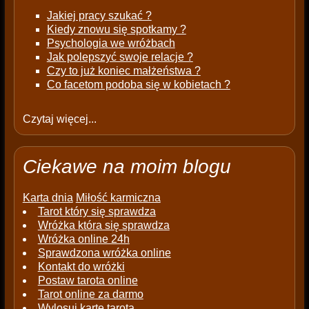
Jakiej pracy szukać ?
Kiedy znowu się spotkamy ?
Psychologia we wróżbach
Jak polepszyć swoje relacje ?
Czy to już koniec małżeństwa ?
Co facetom podoba się w kobietach ?
Czytaj więcej...
Ciekawe na moim blogu
Karta dnia
Miłość karmiczna
Tarot który się sprawdza
Wróżka która się sprawdza
Wróżka online 24h
Sprawdzona wróżka online
Kontakt do wróżki
Postaw tarota online
Tarot online za darmo
Wylosuj kartę tarota