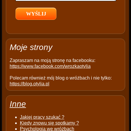
l
d
e
m
p
t
Moje strony
y
.
Zapraszam na moją stronę na facebooku:
https://www.facebook.com/wrozkaotylia
Polecam również mój blog o wróżbach i nie tylko:
https://blog.otylia.pl
Inne
Jakiej pracy szukać ?
Kiedy znowu się spotkamy ?
Psychologia we wróżbach