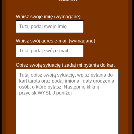
P
Wpisz swoje imię (wymagane)
l
e
a
s
Wpisz swój adres e-mail (wymagane)
e
l
e
Opisz swoją sytuację i zadaj mi pytania do kart
a
v
e
t
h
i
s
f
i
e