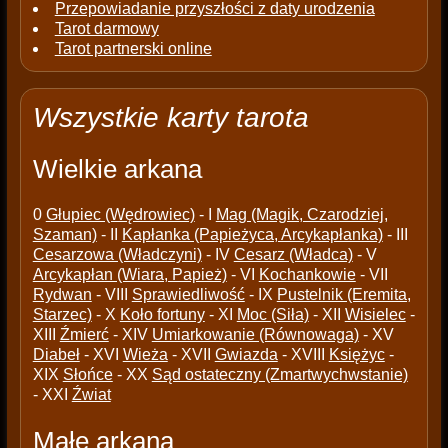
Przepowiadanie przyszłości z daty urodzenia
Tarot darmowy
Tarot partnerski online
Wszystkie karty tarota
Wielkie arkana
0
Głupiec (Wędrowiec)
- I
Mag (Magik, Czarodziej,
Szaman)
- II
Kapłanka (Papieżyca, Arcykapłanka)
- III
Cesarzowa (Władczyni)
- IV
Cesarz (Władca)
- V
Arcykapłan (Wiara, Papież)
- VI
Kochankowie
- VII
Rydwan
- VIII
Sprawiedliwość
- IX
Pustelnik (Eremita,
Starzec)
- X
Koło fortuny
- XI
Moc (Siła)
- XII
Wisielec
-
XIII
Źmierć
- XIV
Umiarkowanie (Równowaga)
- XV
Diabeł
- XVI
Wieża
- XVII
Gwiazda
- XVIII
Księżyc
-
XIX
Słońce
- XX
Sąd ostateczny (Zmartwychwstanie)
- XXI
Źwiat
Małe arkana