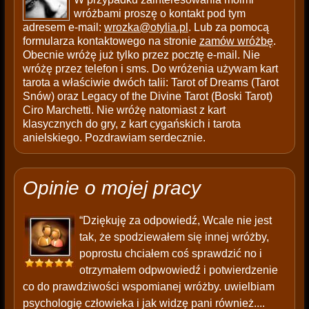
wróżbami proszę o kontakt pod tym
adresem e-mail:
wrozka@otylia.pl
. Lub za pomocą
formularza kontaktowego na stronie
zamów wróżbę
.
Obecnie wróżę już tylko przez pocztę e-mail. Nie
wróżę przez telefon i sms. Do wróżenia używam kart
tarota a właściwie dwóch talii: Tarot of Dreams (Tarot
Snów) oraz Legacy of the Divine Tarot (Boski Tarot)
Ciro Marchetti. Nie wróżę natomiast z kart
klasycznych do gry, z kart cygańskich i tarota
anielskiego. Pozdrawiam serdecznie.
Opinie o mojej pracy
“Dziękuję za odpowiedź, Wcale nie jest
tak, że spodziewałem się innej wróżby,
poprostu chciałem coś sprawdzić no i
otrzymałem odpwowiedź i potwierdzenie
co do prawdziwości wspomianej wróżby. uwielbiam
psychologię człowieka i jak widzę pani również....