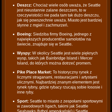
Deszcz:
Chociaż wiele osób uważa, że Seattle
jest nieustannie zalane deszczem, to w
rzeczywistości nie pada tam tak dużo deszczu,
jak się powszechnie uważa. Miasto jest bardziej
słynne z mgieł i zachmurzeń.
Boeing:
Siedziba firmy Boeing, jednego z
największych producentów samolotów na
świecie, znajduje się w Seattle.
Wyspy:
W okolicy Seattle jest wiele pięknych
wysp, takich jak Bainbridge Island i Mercer
Island, do których można dotrzeć promem.
Pike Place Market:
To historyczny rynek z
licznymi straganami, restauracjami i artystami
ulicznymi. Najbardziej znanym elementem jest
rynek rybny, gdzie rybacy rzucają sobie łososie i
inne ryby.
Sport:
Seattle to miasto z zespołami sportowymi
w zawodowych ligach, takimi jak Seattle
Seahawks (futbol amerykański) i Seattle