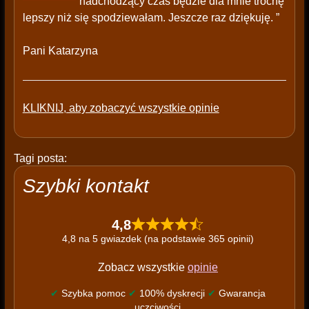
nadchodzący czas będzie dla mnie trochę
lepszy niż się spodziewałam. Jeszcze raz dziękuję. ”
Pani Katarzyna
KLIKNIJ, aby zobaczyć wszystkie opinie
Tagi posta:
Szybki kontakt
4,8
4,8 na 5 gwiazdek (na podstawie 365 opinii)
Zobacz wszystkie
opinie
✔
Szybka pomoc
✔
100% dyskrecji
✔
Gwarancja
uczciwości