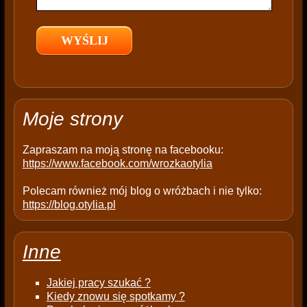
e
l
d
e
m
p
t
Moje strony
y
.
Zapraszam na moją stronę na facebooku:
https://www.facebook.com/wrozkaotylia
Polecam również mój blog o wróżbach i nie tylko:
https://blog.otylia.pl
Inne
Jakiej pracy szukać ?
Kiedy znowu się spotkamy ?