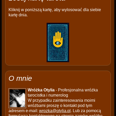
Kliknij w poniższą kartę, aby wylosować dla siebie
kartę dnia.
O mnie
Wróżka Otylia
- Profesjonalna wróżka
tarocistka i numerolog
W przypadku zainteresowania moimi
wróżbami proszę o kontakt pod tym
adresem e-mail:
wrozka@otylia.pl
. Lub za pomocą
formularza kontaktowego na stronie
zamów wróżbę
.