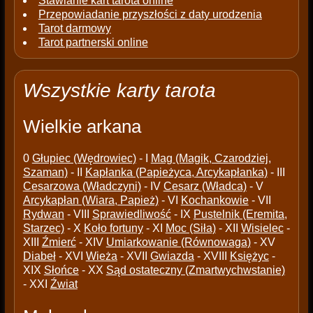
Stawianie kart tarota online
Przepowiadanie przyszłości z daty urodzenia
Tarot darmowy
Tarot partnerski online
Wszystkie karty tarota
Wielkie arkana
0
Głupiec (Wędrowiec)
- I
Mag (Magik, Czarodziej,
Szaman)
- II
Kapłanka (Papieżyca, Arcykapłanka)
- III
Cesarzowa (Władczyni)
- IV
Cesarz (Władca)
- V
Arcykapłan (Wiara, Papież)
- VI
Kochankowie
- VII
Rydwan
- VIII
Sprawiedliwość
- IX
Pustelnik (Eremita,
Starzec)
- X
Koło fortuny
- XI
Moc (Siła)
- XII
Wisielec
-
XIII
Źmierć
- XIV
Umiarkowanie (Równowaga)
- XV
Diabeł
- XVI
Wieża
- XVII
Gwiazda
- XVIII
Księżyc
-
XIX
Słońce
- XX
Sąd ostateczny (Zmartwychwstanie)
- XXI
Źwiat