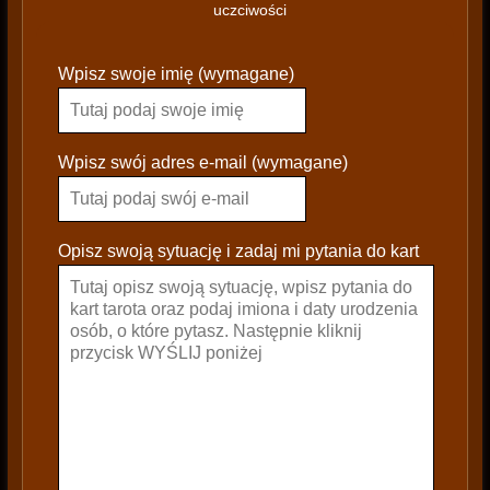
uczciwości
P
Wpisz swoje imię (wymagane)
l
e
a
s
Wpisz swój adres e-mail (wymagane)
e
l
e
Opisz swoją sytuację i zadaj mi pytania do kart
a
v
e
t
h
i
s
f
i