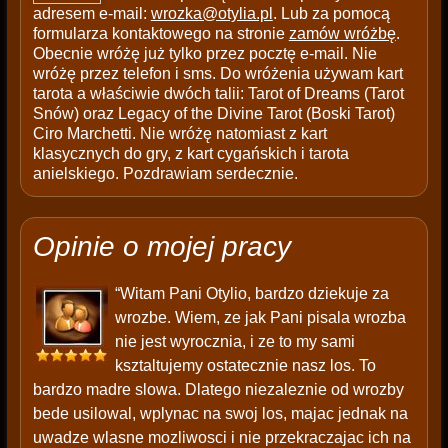
adresem e-mail:
wrozka@otylia.pl
. Lub za pomocą
formularza kontaktowego na stronie
zamów wróżbę
.
Obecnie wróżę już tylko przez pocztę e-mail. Nie
wróżę przez telefon i sms. Do wróżenia używam kart
tarota a właściwie dwóch talii: Tarot of Dreams (Tarot
Snów) oraz Legacy of the Divine Tarot (Boski Tarot)
Ciro Marchetti. Nie wróżę natomiast z kart
klasycznych do gry, z kart cygańskich i tarota
anielskiego. Pozdrawiam serdecznie.
Opinie o mojej pracy
“Witam Pani Otylio, bardzo dziekuje za
wrozbe. Wiem, ze jak Pani pisala wrozba
nie jest wyrocznia, i ze to my sami
ksztaltujemy ostatecznie nasz los. To
bardzo madre slowa. Dlatego niezaleznie od wrozby
bede usilowal, wplynac na swoj los, majac jednak na
uwadze wlasne mozliwosci i nie przekraczajac ich na