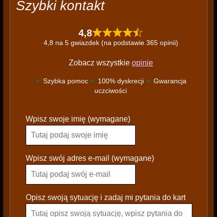
Szybki kontakt
4,8
4,8 na 5 gwiazdek (na podstawie 365 opinii)
Zobacz wszystkie
opinie
✔
Szybka pomoc
✔
100% dyskrecji
✔
Gwarancja
uczciwości
P
Wpisz swoje imię (wymagane)
l
e
a
s
Wpisz swój adres e-mail (wymagane)
e
l
e
Opisz swoją sytuację i zadaj mi pytania do kart
a
v