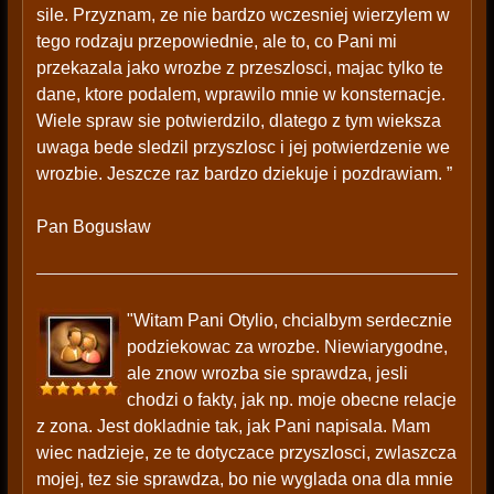
sile. Przyznam, ze nie bardzo wczesniej wierzylem w
tego rodzaju przepowiednie, ale to, co Pani mi
przekazala jako wrozbe z przeszlosci, majac tylko te
dane, ktore podalem, wprawilo mnie w konsternacje.
Wiele spraw sie potwierdzilo, dlatego z tym wieksza
uwaga bede sledzil przyszlosc i jej potwierdzenie we
wrozbie. Jeszcze raz bardzo dziekuje i pozdrawiam. ”
Pan Bogusław
"Witam Pani Otylio, chcialbym serdecznie
podziekowac za wrozbe. Niewiarygodne,
ale znow wrozba sie sprawdza, jesli
chodzi o fakty, jak np. moje obecne relacje
z zona. Jest dokladnie tak, jak Pani napisala. Mam
wiec nadzieje, ze te dotyczace przyszlosci, zwlaszcza
mojej, tez sie sprawdza, bo nie wyglada ona dla mnie