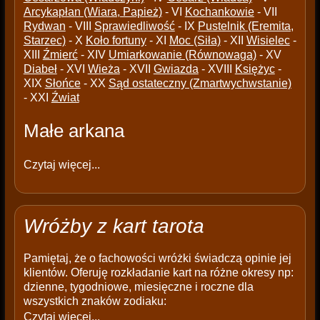
Arcykapłan (Wiara, Papież)
- VI
Kochankowie
- VII
Rydwan
- VIII
Sprawiedliwość
- IX
Pustelnik (Eremita,
Starzec)
- X
Koło fortuny
- XI
Moc (Siła)
- XII
Wisielec
-
XIII
Źmierć
- XIV
Umiarkowanie (Równowaga)
- XV
Diabeł
- XVI
Wieża
- XVII
Gwiazda
- XVIII
Księżyc
-
XIX
Słońce
- XX
Sąd ostateczny (Zmartwychwstanie)
- XXI
Źwiat
Małe arkana
Czytaj więcej...
Wróżby z kart tarota
Pamiętaj, że o fachowości wróżki świadczą opinie jej
klientów. Oferuję rozkładanie kart na różne okresy np:
dzienne, tygodniowe, miesięczne i roczne dla
wszystkich znaków zodiaku:
Czytaj więcej...