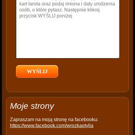
e
t
h
i
s
f
i
e
l
d
e
m
p
t
Moje strony
y
.
Zapraszam na moją stronę na facebooku:
https://www.facebook.com/wrozkaotylia