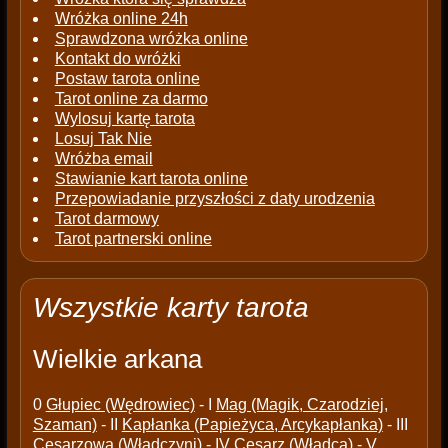
Wróżka online 24h
Sprawdzona wróżka online
Kontakt do wróżki
Postaw tarota online
Tarot online za darmo
Wylosuj kartę tarota
Losuj Tak Nie
Wróżba email
Stawianie kart tarota online
Przepowiadanie przyszłości z daty urodzenia
Tarot darmowy
Tarot partnerski online
Wszystkie karty tarota
Wielkie arkana
0
Głupiec (Wędrowiec)
- I
Mag (Magik, Czarodziej,
Szaman)
- II
Kapłanka (Papieżyca, Arcykapłanka)
- III
Cesarzowa (Władczyni)
- IV
Cesarz (Władca)
- V