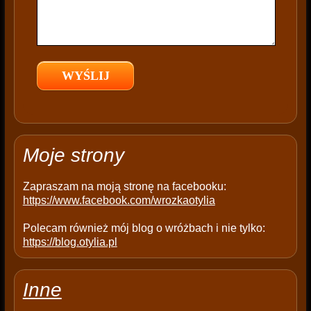
f
i
e
l
d
e
m
p
t
Moje strony
y
.
Zapraszam na moją stronę na facebooku:
https://www.facebook.com/wrozkaotylia
Polecam również mój blog o wróżbach i nie tylko:
https://blog.otylia.pl
Inne