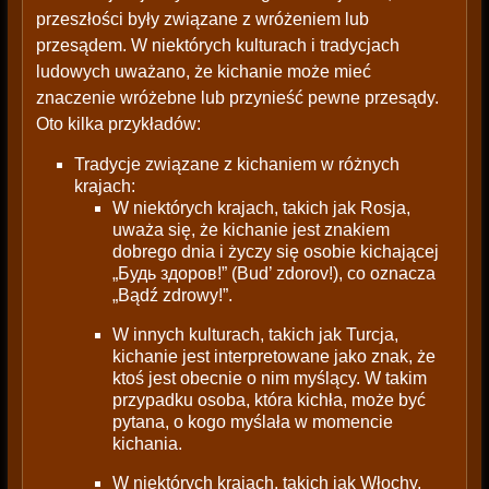
przeszłości były związane z wróżeniem lub
przesądem. W niektórych kulturach i tradycjach
ludowych uważano, że kichanie może mieć
znaczenie wróżebne lub przynieść pewne przesądy.
Oto kilka przykładów:
Tradycje związane z kichaniem w różnych
krajach:
W niektórych krajach, takich jak Rosja,
uważa się, że kichanie jest znakiem
dobrego dnia i życzy się osobie kichającej
„Будь здоров!” (Bud’ zdorov!), co oznacza
„Bądź zdrowy!”.
W innych kulturach, takich jak Turcja,
kichanie jest interpretowane jako znak, że
ktoś jest obecnie o nim myślący. W takim
przypadku osoba, która kichła, może być
pytana, o kogo myślała w momencie
kichania.
W niektórych krajach, takich jak Włochy,