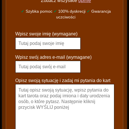
Zobacz wszystkie
opinie
✔
Szybka pomoc
✔
100% dyskrecji
✔
Gwarancja
uczciwości
P
Wpisz swoje imię (wymagane)
l
e
a
s
Wpisz swój adres e-mail (wymagane)
e
l
e
Opisz swoją sytuację i zadaj mi pytania do kart
a
v
e
t
h
i
s