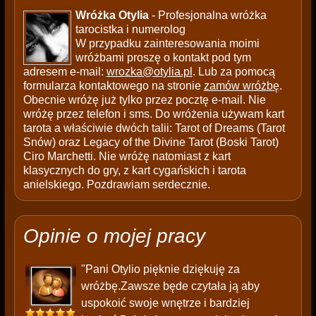
Wróżka Otylia
- Profesjonalna wróżka
tarocistka i numerolog
W przypadku zainteresowania moimi
wróżbami proszę o kontakt pod tym
adresem e-mail:
wrozka@otylia.pl
. Lub za pomocą
formularza kontaktowego na stronie
zamów wróżbę
.
Obecnie wróżę już tylko przez pocztę e-mail. Nie
wróżę przez telefon i sms. Do wróżenia używam kart
tarota a właściwie dwóch talii: Tarot of Dreams (Tarot
Snów) oraz Legacy of the Divine Tarot (Boski Tarot)
Ciro Marchetti. Nie wróżę natomiast z kart
klasycznych do gry, z kart cygańskich i tarota
anielskiego. Pozdrawiam serdecznie.
Opinie o mojej pracy
"Pani Otylio pięknie dziękuję za
wróżbę.Zawsze będe czytała ją aby
uspokoić swoje wnętrze i bardziej