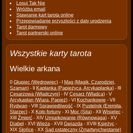
Losuj Tak Nie
Wróżba email
Stawianie kart tarota online
Przepowiadanie przyszłości z daty urodzenia
Tarot darmowy
Tarot partnerski online
Wszystkie karty tarota
Wielkie arkana
0
Głupiec (Wędrowiec)
- I
Mag (Magik, Czarodziej,
Szaman)
- II
Kapłanka (Papieżyca, Arcykapłanka)
- III
Cesarzowa (Władczyni)
- IV
Cesarz (Władca)
- V
Arcykapłan (Wiara, Papież)
- VI
Kochankowie
- VII
Rydwan
- VIII
Sprawiedliwość
- IX
Pustelnik (Eremita,
Starzec)
- X
Koło fortuny
- XI
Moc (Siła)
- XII
Wisielec
-
XIII
Źmierć
- XIV
Umiarkowanie (Równowaga)
- XV
Diabeł
- XVI
Wieża
- XVII
Gwiazda
- XVIII
Księżyc
-
XIX
Słońce
- XX
Sąd ostateczny (Zmartwychwstanie)