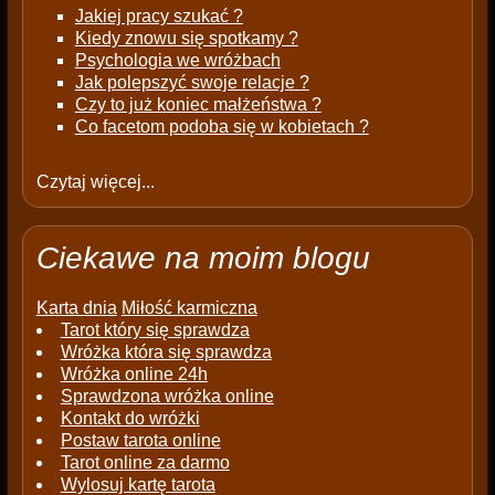
Jakiej pracy szukać ?
Kiedy znowu się spotkamy ?
Psychologia we wróżbach
Jak polepszyć swoje relacje ?
Czy to już koniec małżeństwa ?
Co facetom podoba się w kobietach ?
Czytaj więcej...
Ciekawe na moim blogu
Karta dnia
Miłość karmiczna
Tarot który się sprawdza
Wróżka która się sprawdza
Wróżka online 24h
Sprawdzona wróżka online
Kontakt do wróżki
Postaw tarota online
Tarot online za darmo
Wylosuj kartę tarota