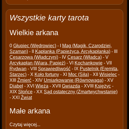
Wszystkie karty tarota
Wielkie arkana
0
Głupiec (Wędrowiec)
- I
Mag (Magik, Czarodziej,
Szaman)
- II
Kapłanka (Papieżyca, Arcykapłanka)
- III
Cesarzowa (Władczyni)
- IV
Cesarz (Władca)
- V
Arcykapłan (Wiara, Papież)
- VI
Kochankowie
- VII
Rydwan
- VIII
Sprawiedliwość
- IX
Pustelnik (Eremita,
Starzec)
- X
Koło fortuny
- XI
Moc (Siła)
- XII
Wisielec
-
XIII
Źmierć
- XIV
Umiarkowanie (Równowaga)
- XV
Diabeł
- XVI
Wieża
- XVII
Gwiazda
- XVIII
Księżyc
-
XIX
Słońce
- XX
Sąd ostateczny (Zmartwychwstanie)
- XXI
Źwiat
Małe arkana
Czytaj więcej...