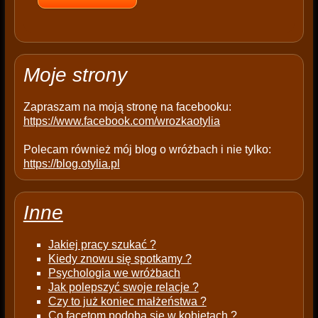
e
m
p
t
Moje strony
y
.
Zapraszam na moją stronę na facebooku:
https://www.facebook.com/wrozkaotylia
Polecam również mój blog o wróżbach i nie tylko:
https://blog.otylia.pl
Inne
Jakiej pracy szukać ?
Kiedy znowu się spotkamy ?
Psychologia we wróżbach
Jak polepszyć swoje relacje ?
Czy to już koniec małżeństwa ?
Co facetom podoba się w kobietach ?