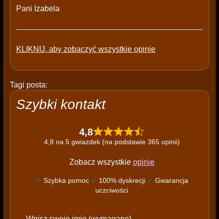
Pani Izabela
KLIKNIJ, aby zobaczyć wszystkie opinie
Tagi posta:
Szybki kontakt
4,8
4,8 na 5 gwiazdek (na podstawie 365 opinii)
Zobacz wszystkie
opinie
✔
Szybka pomoc
✔
100% dyskrecji
✔
Gwarancja
uczciwości
P
Wpisz swoje imię (wymagane)