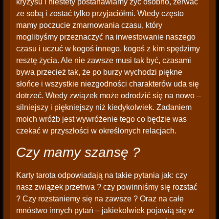
kryzysu i niestety postanawiamy żyć osobno, zerwać
ze sobą i zostać tylko przyjaciółmi. Wtedy często
mamy poczucie zmarnowania czasu, który
moglibyśmy przeznaczyć na inwestowanie naszego
czasu i uczuć w kogoś innego, kogoś z kim spędzimy
resztę życia. Ale nie zawsze musi tak być, czasami
bywa przecież tak, że po burzy wychodzi piękne
słońce i wszystkie niezgodności charakterów uda się
dotrzeć. Wtedy związek może odrodzić się na nowo –
silniejszy i piękniejszy niż kiedykolwiek. Zadaniem
moich wróżb jest wywróżenie tego co będzie was
czekać w przyszłości w określonych relacjach.
Czy mamy szansę ?
Karty tarota odpowiadają na takie pytania jak: czy
nasz związek przetrwa ? czy powinniśmy się rozstać
? Czy rozstaniemy się na zawsze ? Oraz na całe
mnóstwo innych pytań – jakiekolwiek pojawią się w