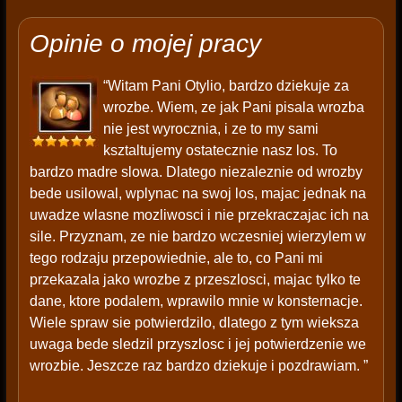
Opinie o mojej pracy
“Witam Pani Otylio, bardzo dziekuje za
wrozbe. Wiem, ze jak Pani pisala wrozba
nie jest wyrocznia, i ze to my sami
ksztaltujemy ostatecznie nasz los. To
bardzo madre slowa. Dlatego niezaleznie od wrozby
bede usilowal, wplynac na swoj los, majac jednak na
uwadze wlasne mozliwosci i nie przekraczajac ich na
sile. Przyznam, ze nie bardzo wczesniej wierzylem w
tego rodzaju przepowiednie, ale to, co Pani mi
przekazala jako wrozbe z przeszlosci, majac tylko te
dane, ktore podalem, wprawilo mnie w konsternacje.
Wiele spraw sie potwierdzilo, dlatego z tym wieksza
uwaga bede sledzil przyszlosc i jej potwierdzenie we
wrozbie. Jeszcze raz bardzo dziekuje i pozdrawiam. ”