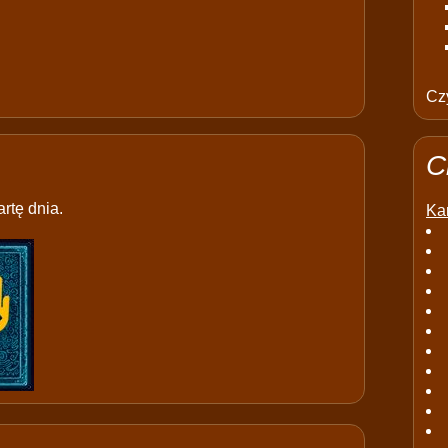
Czy
C
rtę dnia.
Kar