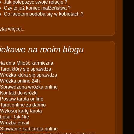
Jak polepszyć swoje relacje ?
Czy to już koniec małżeństwa ?
Co facetom podoba się w kobietach ?
taj więcej...
iekawe na moim blogu
ta dnia
Miłość karmiczna
Tarot który się sprawdza
Wróżka która się sprawdza
Wróżka online 24h
Sprawdzona wróżka online
Kontakt do wróżki
Postaw tarota online
Tarot online za darmo
Wylosuj kartę tarota
Losuj Tak Nie
Wróżba email
Stawianie kart tarota online