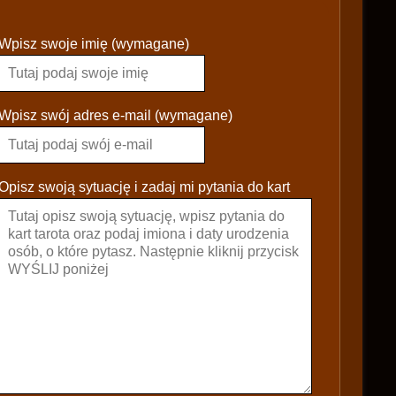
P
Wpisz swoje imię (wymagane)
l
e
a
s
Wpisz swój adres e-mail (wymagane)
e
l
e
Opisz swoją sytuację i zadaj mi pytania do kart
a
v
e
t
h
i
s
f
i
e