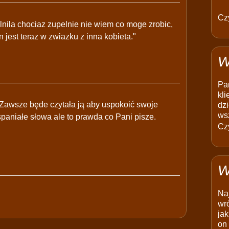
Czy
lnila chociaz zupelnie nie wiem co moge zrobic,
n jest teraz w zwiazku z inna kobieta."
W
Pam
kli
ę.Zawsze będe czytała ją aby uspokoić swoje
dzi
ws
spaniałe słowa ale to prawda co Pani pisze.
Czy
W
Na
wró
jak
on 