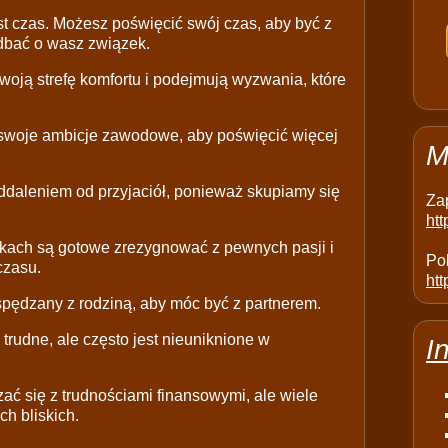
t czas. Możesz poświęcić swój czas, aby być z
 dbać o wasz związek.
swoją strefę komfortu i podejmują wyzwania, które
ć swoje ambicje zawodowe, aby poświęcić więcej
M
ddaleniem od przyjaciół, ponieważ skupiamy się
Za
ht
zkach są gotowe zrezygnować z pewnych pasji i
Pol
czasu.
htt
pędzany z rodziną, aby móc być z partnerem.
rudne, ale często jest nieuniknione w
I
 się z trudnościami finansowymi, ale wiele
ch bliskich.