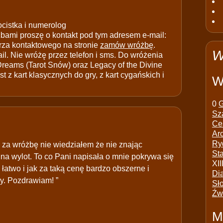
ocistka i numerolog
ami proszę o kontakt pod tym adresem e-mail:
rza kontaktowego na stronie
zamów wróżbę
.
W
il. Nie wróżę przez telefon i sms. Do wróżenia
 Dreams (Tarot Snów) oraz Legacy of the Divine
t z kart klasycznych do gry, z kart cygańskich i
W
0
G
Sz
Ce
Ar
Ry
za wróżbę nie wiedziałem że nie znając
St
na wylot. To co Pani napisała o mnie pokrywa się
XII
 łatwo i jak za taką cenę bardzo obszerne i
Di
y. Pozdrawiam! ”
Sł
Źw
M