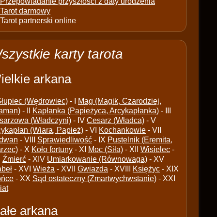
Przepowiadanie przyszłości z daty urodzenia
Tarot darmowy
Tarot partnerski online
szystkie karty tarota
ielkie arkana
łupiec (Wędrowiec)
- I
Mag (Magik, Czarodziej,
aman)
- II
Kapłanka (Papieżyca, Arcykapłanka)
- III
sarzowa (Władczyni)
- IV
Cesarz (Władca)
- V
cykapłan (Wiara, Papież)
- VI
Kochankowie
- VII
dwan
- VIII
Sprawiedliwość
- IX
Pustelnik (Eremita,
arzec)
- X
Koło fortuny
- XI
Moc (Siła)
- XII
Wisielec
-
I
Źmierć
- XIV
Umiarkowanie (Równowaga)
- XV
abeł
- XVI
Wieża
- XVII
Gwiazda
- XVIII
Księżyc
- XIX
ońce
- XX
Sąd ostateczny (Zmartwychwstanie)
- XXI
iat
ałe arkana