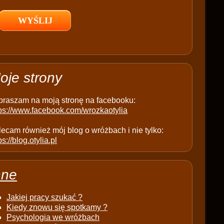
l
d
e
m
p
t
oje strony
y
.
praszam na moją stronę na facebooku:
tps://www.facebook.com/wrozkaotylia
ecam również mój blog o wróżbach i nie tylko:
ps://blog.otylia.pl
nne
Jakiej pracy szukać ?
Kiedy znowu się spotkamy ?
Psychologia we wróżbach