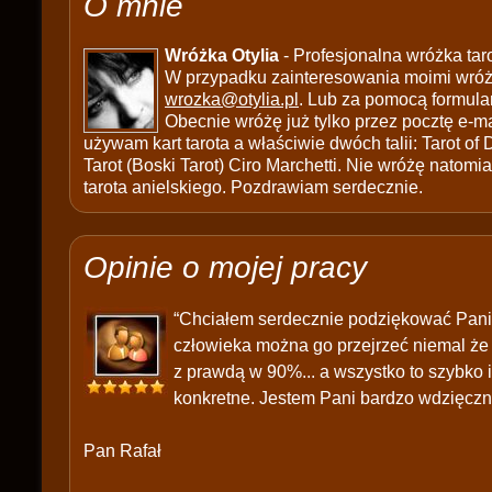
O mnie
Wróżka Otylia
- Profesjonalna wróżka tar
W przypadku zainteresowania moimi wróżb
wrozka@otylia.pl
. Lub za pomocą formula
Obecnie wróżę już tylko przez pocztę e-ma
używam kart tarota a właściwie dwóch talii: Tarot of
Tarot (Boski Tarot) Ciro Marchetti. Nie wróżę natomias
tarota anielskiego. Pozdrawiam serdecznie.
Opinie o mojej pracy
“Chciałem serdecznie podziękować Pani 
człowieka można go przejrzeć niemal że 
z prawdą w 90%... a wszystko to szybko i
konkretne. Jestem Pani bardzo wdzięczn
Pan Rafał