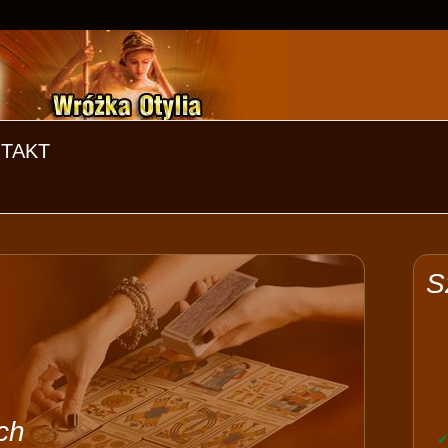
TAKT
S
ch