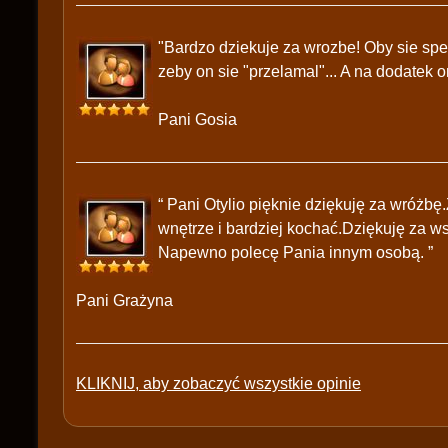
"Bardzo dziekuje za wrozbe! Oby sie spe
zeby on sie "przelamal"... A na dodatek o
Pani Gosia
“ Pani Otylio pięknie dziękuję za wróżb
wnętrze i bardziej kochać.Dziękuję za w
Napewno polecę Pania innym osobą. ”
Pani Grażyna
KLIKNIJ, aby zobaczyć wszystkie opinie