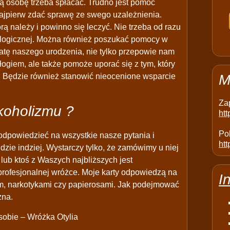
ką osobę trzeba spłacać. Trudno jest pomóc
najpierw zdać sprawę ze swego uzależnienia.
tórą należy i powinno się leczyć. Nie trzeba od razu
hologicznej. Można również poszukać pomocy w
atę naszego urodzenia, nie tylko przepowie nam
ogiem, ale także pomoże uporać się z tym, który
.). Będzie również stanowić nieocenione wsparcie
M
Za
koholizmu ?
ht
Pol
a odpowiedzieć na wszystkie nasze pytania i
htt
gdzie indziej. Wystarczy tylko, że zamówimy u niej
 lub ktoś z Waszych najbliższych jest
 profesjonalnej wróżce. Moje karty odpowiedzą na
I
em, narkotykami czy papierosami. Jak podejmować
zna.
obie – Wróżka Otylia