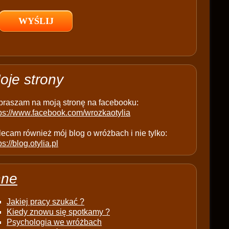
l
d
e
m
p
t
oje strony
y
.
praszam na moją stronę na facebooku:
tps://www.facebook.com/wrozkaotylia
ecam również mój blog o wróżbach i nie tylko:
ps://blog.otylia.pl
nne
Jakiej pracy szukać ?
Kiedy znowu się spotkamy ?
Psychologia we wróżbach