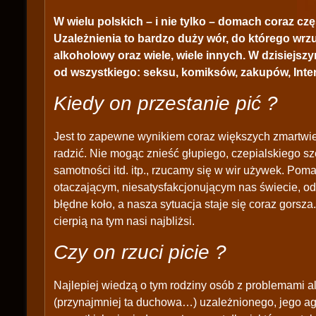
W wielu polskich – i nie tylko – domach coraz czę
Uzależnienia to bardzo duży wór, do którego wrzu
alkoholowy oraz wiele, wiele innych. W dzisiejs
od wszystkiego: seksu, komiksów, zakupów, Inte
Kiedy on przestanie pić ?
Jest to zapewne wynikiem coraz większych zmartwień
radzić. Nie mogąc znieść głupiego, czepialskiego sz
samotności itd. itp., rzucamy się w wir używek. P
otaczającym, niesatysfakcjonującym nas świecie, o
błędne koło, a nasza sytuacja staje się coraz gorsza.
cierpią na tym nasi najbliżsi.
Czy on rzuci picie ?
Najlepiej wiedzą o tym rodziny osób z problemami al
(przynajmniej ta duchowa…) uzależnionego, jego agr