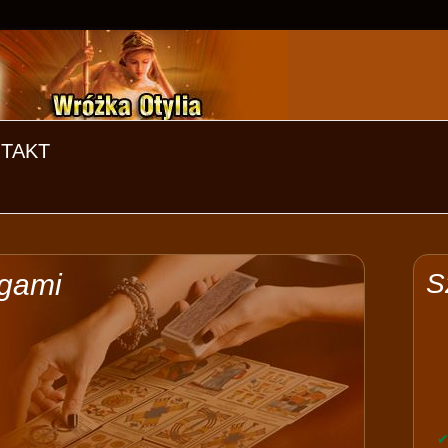
TAKT
ogami
S