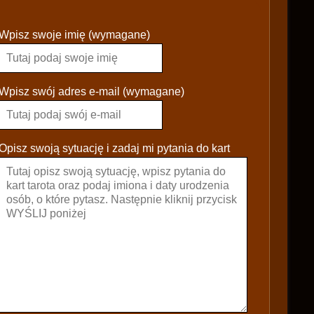
P
Wpisz swoje imię (wymagane)
l
e
a
s
Wpisz swój adres e-mail (wymagane)
e
l
e
Opisz swoją sytuację i zadaj mi pytania do kart
a
v
e
t
h
i
s
f
i
e