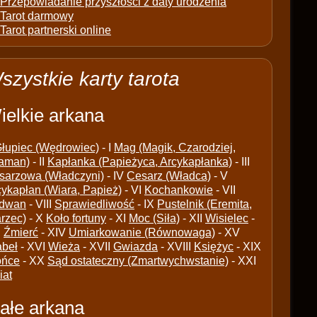
Przepowiadanie przyszłości z daty urodzenia
Tarot darmowy
Tarot partnerski online
szystkie karty tarota
ielkie arkana
łupiec (Wędrowiec)
- I
Mag (Magik, Czarodziej,
aman)
- II
Kapłanka (Papieżyca, Arcykapłanka)
- III
sarzowa (Władczyni)
- IV
Cesarz (Władca)
- V
cykapłan (Wiara, Papież)
- VI
Kochankowie
- VII
dwan
- VIII
Sprawiedliwość
- IX
Pustelnik (Eremita,
arzec)
- X
Koło fortuny
- XI
Moc (Siła)
- XII
Wisielec
-
I
Źmierć
- XIV
Umiarkowanie (Równowaga)
- XV
abeł
- XVI
Wieża
- XVII
Gwiazda
- XVIII
Księżyc
- XIX
ońce
- XX
Sąd ostateczny (Zmartwychwstanie)
- XXI
iat
ałe arkana