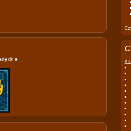
Czy
C
rtę dnia.
Kar