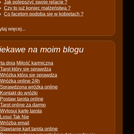
Jak polepszyć swoje relacje ?
Czy to już koniec małżeństwa ?
Co facetom podoba się w kobietach ?
taj więcej...
iekawe na moim blogu
ta dnia
Miłość karmiczna
Tarot który się sprawdza
Wróżka która się sprawdza
Wróżka online 24h
Sprawdzona wróżka online
Kontakt do wróżki
Postaw tarota online
Tarot online za darmo
Wylosuj kartę tarota
Losuj Tak Nie
Wróżba email
Stawianie kart tarota online