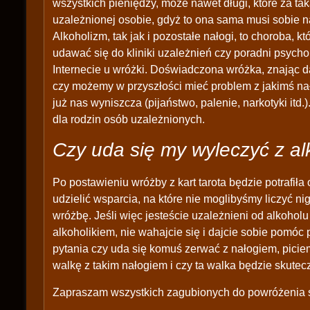
wszystkich pieniędzy, może nawet długi, które za ta
uzależnionej osobie, gdyż to ona sama musi sobie 
Alkoholizm, tak jak i pozostałe nałogi, to choroba, k
udawać się do kliniki uzależnień czy poradni psyc
Internecie u wróżki. Doświadczona wróżka, znając d
czy możemy w przyszłości mieć problem z jakimś nał
już nas wyniszcza (pijaństwo, palenie, narkotyki itd
dla rodzin osób uzależnionych.
Czy uda się my wyleczyć z al
Po postawieniu wróżby z kart tarota będzie potrafił
udzielić wsparcia, na które nie moglibyśmy liczyć ni
wróżbę. Jeśli więc jesteście uzależnieni od alkoholu
alkoholikiem, nie wahajcie się i dajcie sobie pomóc
pytania czy uda się komuś zerwać z nałogiem, pici
walkę z takim nałogiem i czy ta walka będzie skutec
Zapraszam wszystkich zagubionych do powróżenia s