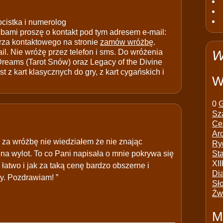
ocistka i numerolog
ami proszę o kontakt pod tym adresem e-mail:
rza kontaktowego na stronie
zamów wróżbę
.
il. Nie wróżę przez telefon i sms. Do wróżenia
W
 Dreams (Tarot Snów) oraz Legacy of the Divine
t z kart klasycznych do gry, z kart cygańskich i
W
0
G
Sz
Ce
Ar
za wróżbę nie wiedziałem że nie znając
Ry
na wylot. To co Pani napisała o mnie pokrywa się
St
XII
 łatwo i jak za taką cenę bardzo obszerne i
Di
y. Pozdrawiam! ”
Sł
Źw
M