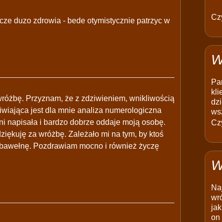
Czy
ycze duzo zdrowia - bede otymistycznie patrzyc w
W
Pam
kli
wróżbę. Przyznam, że z zdziwieniem, wnikliwością
dzi
wiająca jest dla mnie analiza numerologiczna
ws
ni napisała i bardzo dobrze oddaje moją osobę.
Czy
ziękuję za wróżbę. Zależało mi na tym, by ktoś
 w bawełnę. Pozdrawiam mocno i również życzę
W
Na
wró
jak
on 