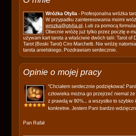
Wróżka Otylia
- Profesjonalna wróżka tar
W przypadku zainteresowania moimi wróżb
wrozka@otylia.pl
. Lub za pomocą formula
Obecnie wróżę już tylko przez pocztę e-ma
używam kart tarota a właściwie dwóch talii: Tarot of
Tarot (Boski Tarot) Ciro Marchetti. Nie wróżę natomias
tarota anielskiego. Pozdrawiam serdecznie.
Opinie o mojej pracy
“Chciałem serdecznie podziękować Pani 
człowieka można go przejrzeć niemal że 
z prawdą w 90%... a wszystko to szybko i
konkretne. Jestem Pani bardzo wdzięczn
Pan Rafał