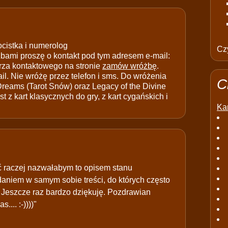
ocistka i numerolog
Czy
ami proszę o kontakt pod tym adresem e-mail:
rza kontaktowego na stronie
zamów wróżbę
.
il. Nie wróżę przez telefon i sms. Do wróżenia
C
 Dreams (Tarot Snów) oraz Legacy of the Divine
t z kart klasycznych do gry, z kart cygańskich i
Kar
ć raczej nazwałabym to opisem stanu
daniem w samym sobie treści, do których często
 Jeszcze raz bardzo dziękuję. Pozdrawian
... :-))))"