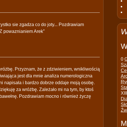
ystko sie zgadza co do joty... Pozdrawiam
W
y Z powaznianiem Arek”
W
0
G
Sz
wróżbę. Przyznam, że z zdziwieniem, wnikliwością
Ce
wiająca jest dla mnie analiza numerologiczna
Ar
Ry
ni napisała i bardzo dobrze oddaje moją osobę.
St
ziękuję za wróżbę. Zależało mi na tym, by ktoś
XII
 w bawełnę. Pozdrawiam mocno i również życzę
Di
Sł
Źw
M