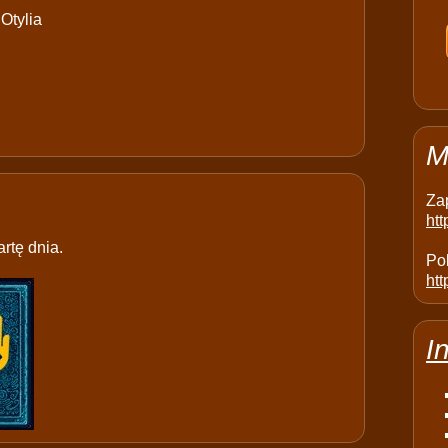
Otylia
M
Za
ht
rtę dnia.
Pol
htt
I