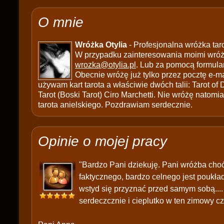
O mnie
Wróżka Otylia
- Profesjonalna wróżka tar
W przypadku zainteresowania moimi wróżb
wrozka@otylia.pl
. Lub za pomocą formula
Obecnie wróżę już tylko przez pocztę e-ma
używam kart tarota a właściwie dwóch talii: Tarot of
Tarot (Boski Tarot) Ciro Marchetti. Nie wróżę natomias
tarota anielskiego. Pozdrawiam serdecznie.
Opinie o mojej pracy
"Bardzo Pani dziekuję. Pani wróżba cho
faktycznego, bardzo celnego jest poukła
wstyd się przyznać przed samym sobą....
serdeczcznie i cieplutko w ten zimowy czas.