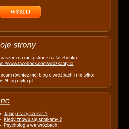
l
d
e
m
p
t
oje strony
y
.
praszam na moją stronę na facebooku:
tps://www.facebook.com/wrozkaotylia
ecam również mój blog o wróżbach i nie tylko:
ps://blog.otylia.pl
nne
Jakiej pracy szukać ?
Kiedy znowu się spotkamy ?
Psychologia we wróżbach