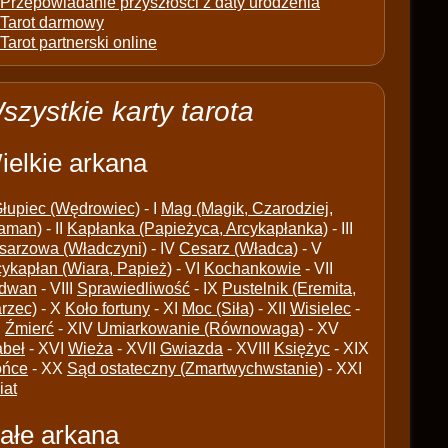
Przepowiadanie przyszłości z daty urodzenia
Tarot darmowy
Tarot partnerski online
szystkie karty tarota
ielkie arkana
łupiec (Wędrowiec)
- I
Mag (Magik, Czarodziej,
aman)
- II
Kapłanka (Papieżyca, Arcykapłanka)
- III
sarzowa (Władczyni)
- IV
Cesarz (Władca)
- V
cykapłan (Wiara, Papież)
- VI
Kochankowie
- VII
dwan
- VIII
Sprawiedliwość
- IX
Pustelnik (Eremita,
arzec)
- X
Koło fortuny
- XI
Moc (Siła)
- XII
Wisielec
-
I
Źmierć
- XIV
Umiarkowanie (Równowaga)
- XV
abeł
- XVI
Wieża
- XVII
Gwiazda
- XVIII
Księżyc
- XIX
ońce
- XX
Sąd ostateczny (Zmartwychwstanie)
- XXI
iat
ałe arkana