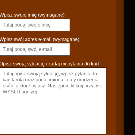
P
Wpisz swoje imię (wymagane)
l
e
a
s
Wpisz swój adres e-mail (wymagane)
e
l
e
Opisz swoją sytuację i zadaj mi pytania do kart
a
v
e
t
h
i
s
f
i
e