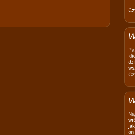
Czy
W
Pam
kli
dzi
ws
Czy
W
Na
wró
jak
on 