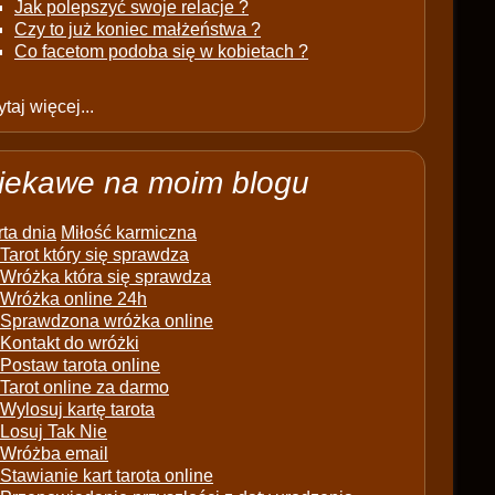
Jak polepszyć swoje relacje ?
Czy to już koniec małżeństwa ?
Co facetom podoba się w kobietach ?
taj więcej...
iekawe na moim blogu
ta dnia
Miłość karmiczna
Tarot który się sprawdza
Wróżka która się sprawdza
Wróżka online 24h
Sprawdzona wróżka online
Kontakt do wróżki
Postaw tarota online
Tarot online za darmo
Wylosuj kartę tarota
Losuj Tak Nie
Wróżba email
Stawianie kart tarota online