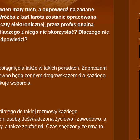
 jeden mały ruch, a odpowiedź na zadane
Wróżba z kart tarota zostanie opracowana,
zty elektronicznej, przez profesjonalną
 dlaczego z niego nie skorzystać? Dlaczego nie
odpowiedzi?
iągnięcia także w takich poradach. Zapraszam
 pewno będą cennym drogowskazem dla każdego
akuje wsparcia.
latego do takiej rozmowy każdego
tem osobą doświadczoną życiowo i zawodowo, a
y, a także zaufać mi. Czas spędzony ze mną to