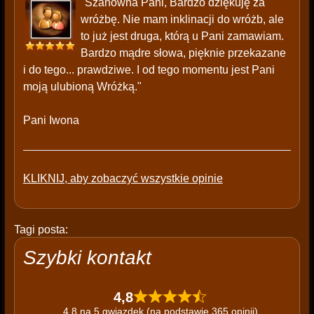
"Szanowna Pani, Bardzo dziękuję za
wróżbę. Nie mam inklinacji do wróżb, ale
to już jest druga, którą u Pani zamawiam.
Bardzo mądre słowa, pięknie przekazane
i do tego... prawdziwe. I od tego momentu jest Pani
moją ulubioną Wróżką."
Pani Iwona
KLIKNIJ, aby zobaczyć wszystkie opinie
Tagi posta:
Szybki kontakt
4,8
4,8 na 5 gwiazdek (na podstawie 365 opinii)