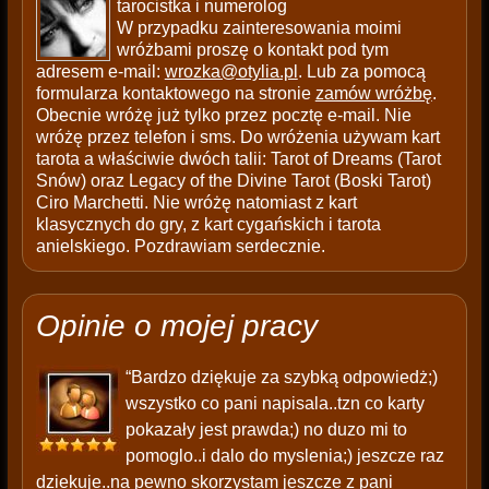
tarocistka i numerolog
W przypadku zainteresowania moimi
wróżbami proszę o kontakt pod tym
adresem e-mail:
wrozka@otylia.pl
. Lub za pomocą
formularza kontaktowego na stronie
zamów wróżbę
.
Obecnie wróżę już tylko przez pocztę e-mail. Nie
wróżę przez telefon i sms. Do wróżenia używam kart
tarota a właściwie dwóch talii: Tarot of Dreams (Tarot
Snów) oraz Legacy of the Divine Tarot (Boski Tarot)
Ciro Marchetti. Nie wróżę natomiast z kart
klasycznych do gry, z kart cygańskich i tarota
anielskiego. Pozdrawiam serdecznie.
Opinie o mojej pracy
“Bardzo dziękuje za szybką odpowiedż;)
wszystko co pani napisala..tzn co karty
pokazały jest prawda;) no duzo mi to
pomoglo..i dalo do myslenia;) jeszcze raz
dziekuje..na pewno skorzystam jeszcze z pani