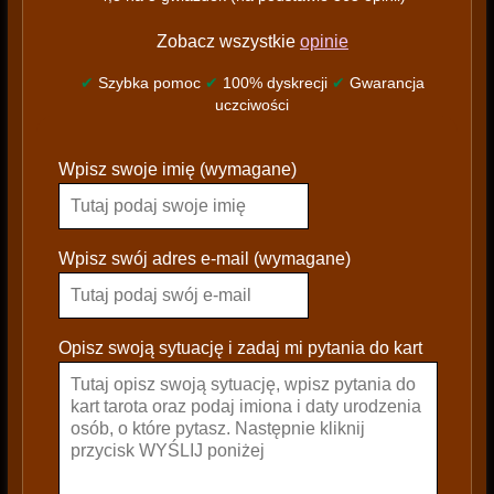
Zobacz wszystkie
opinie
✔
Szybka pomoc
✔
100% dyskrecji
✔
Gwarancja
uczciwości
P
Wpisz swoje imię (wymagane)
l
e
a
s
Wpisz swój adres e-mail (wymagane)
e
l
e
Opisz swoją sytuację i zadaj mi pytania do kart
a
v
e
t
h