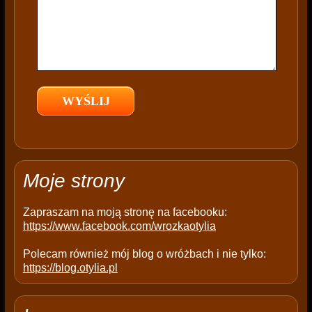
i
s
f
i
e
l
d
e
m
p
t
Moje strony
y
.
Zapraszam na moją stronę na facebooku:
https://www.facebook.com/wrozkaotylia
Polecam również mój blog o wróżbach i nie tylko:
https://blog.otylia.pl