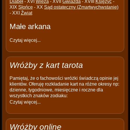
Diabeł
- XVI
Wieża
- XVII
Gwiazda
- XVIII
Księżyc
-
XIX
Słońce
- XX
Sąd ostateczny (Zmartwychwstanie)
- XXI
Źwiat
Małe arkana
Czytaj więcej...
Wróżby z kart tarota
Pamiętaj, że o fachowości wróżki świadczą opinie jej
klientów. Oferuję rozkładanie kart na różne okresy np:
dzienne, tygodniowe, miesięczne i roczne dla
wszystkich znaków zodiaku:
Czytaj więcej...
Wróżby online