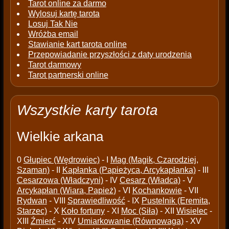
Tarot online za darmo
Wylosuj kartę tarota
Losuj Tak Nie
Wróżba email
Stawianie kart tarota online
Przepowiadanie przyszłości z daty urodzenia
Tarot darmowy
Tarot partnerski online
Wszystkie karty tarota
Wielkie arkana
0
Głupiec (Wędrowiec)
- I
Mag (Magik, Czarodziej,
Szaman)
- II
Kapłanka (Papieżyca, Arcykapłanka)
- III
Cesarzowa (Władczyni)
- IV
Cesarz (Władca)
- V
Arcykapłan (Wiara, Papież)
- VI
Kochankowie
- VII
Rydwan
- VIII
Sprawiedliwość
- IX
Pustelnik (Eremita,
Starzec)
- X
Koło fortuny
- XI
Moc (Siła)
- XII
Wisielec
-
XIII
Źmierć
- XIV
Umiarkowanie (Równowaga)
- XV