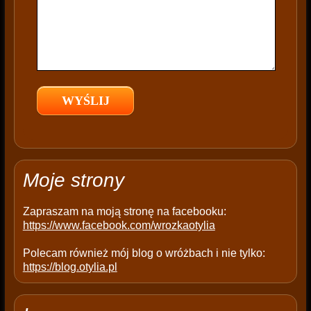
i
s
f
i
e
l
d
e
m
p
t
Moje strony
y
.
Zapraszam na moją stronę na facebooku:
https://www.facebook.com/wrozkaotylia
Polecam również mój blog o wróżbach i nie tylko:
https://blog.otylia.pl