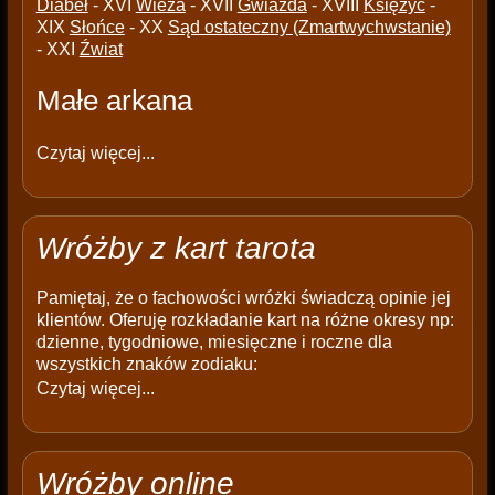
Diabeł
- XVI
Wieża
- XVII
Gwiazda
- XVIII
Księżyc
-
XIX
Słońce
- XX
Sąd ostateczny (Zmartwychwstanie)
- XXI
Źwiat
Małe arkana
Czytaj więcej...
Wróżby z kart tarota
Pamiętaj, że o fachowości wróżki świadczą opinie jej
klientów. Oferuję rozkładanie kart na różne okresy np:
dzienne, tygodniowe, miesięczne i roczne dla
wszystkich znaków zodiaku:
Czytaj więcej...
Wróżby online