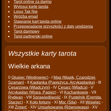
Tarot online za darmo
Wylosuj kartę tarota
Losuj Tak Nie
Wróżba email
Stawianie kart tarota online
Przepowiadanie przyszłości z daty urodzenia
Tarot darmowy
Tarot partnerski online
Wszystkie karty tarota
Wielkie arkana
0
Głupiec (Wędrowiec)
- I
Mag (Magik, Czarodziej,
Szaman)
- II
Kapłanka (Papieżyca, Arcykapłanka)
- III
Cesarzowa (Władczyni)
- IV
Cesarz (Władca)
- V
Arcykapłan (Wiara, Papież)
- VI
Kochankowie
- VII
Rydwan
- VIII
Sprawiedliwość
- IX
Pustelnik (Eremita,
Starzec)
- X
Koło fortuny
- XI
Moc (Siła)
- XII
Wisielec
-
XIII
Źmierć
- XIV
Umiarkowanie (Równowaga)
- XV