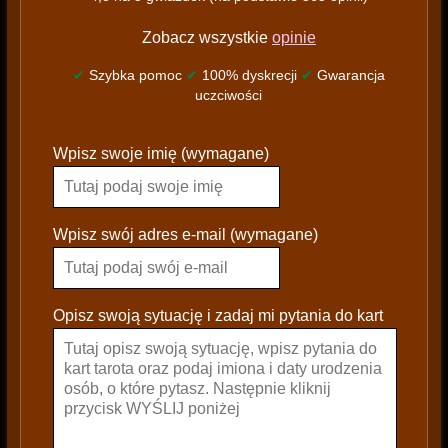
Zobacz wszystkie
opinie
✔
Szybka pomoc
✔
100% dyskrecji
✔
Gwarancja
uczciwości
P
Wpisz swoje imię (wymagane)
l
e
a
s
Wpisz swój adres e-mail (wymagane)
e
l
e
Opisz swoją sytuację i zadaj mi pytania do kart
a
v
e
t
h