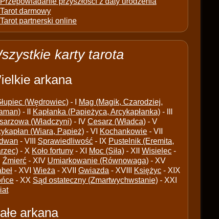
Przepowiadanie przyszłości z daty urodzenia
Tarot darmowy
Tarot partnerski online
szystkie karty tarota
ielkie arkana
łupiec (Wędrowiec)
- I
Mag (Magik, Czarodziej,
aman)
- II
Kapłanka (Papieżyca, Arcykapłanka)
- III
sarzowa (Władczyni)
- IV
Cesarz (Władca)
- V
cykapłan (Wiara, Papież)
- VI
Kochankowie
- VII
dwan
- VIII
Sprawiedliwość
- IX
Pustelnik (Eremita,
arzec)
- X
Koło fortuny
- XI
Moc (Siła)
- XII
Wisielec
-
I
Źmierć
- XIV
Umiarkowanie (Równowaga)
- XV
abeł
- XVI
Wieża
- XVII
Gwiazda
- XVIII
Księżyc
- XIX
ońce
- XX
Sąd ostateczny (Zmartwychwstanie)
- XXI
iat
ałe arkana