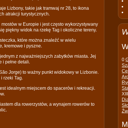
e Lizbony, takie jak tramwaj nr 28, to ikona
h atrakcji turystycznych.
 mostów w Europie i jest często wykorzystywany
ę piękny widok na rzekę Tag i okoliczne tereny.
W
steczka, które można znaleźć w wielu
W
ie, kremowe i pyszne.
 jednym z najważniejszych zabytków miasta. Jej
0
G
 i pełne detali.
Sz
Ce
São Jorge) to ważny punkt widokowy w Lizbonie.
Ar
 rzeki Tag.
Ry
est idealnym miejscem do spacerów i rekreacji.
St
ów.
XII
Di
iastem dla rowerzystów, a wynajem rowerów to
Sł
lic.
Źw
M