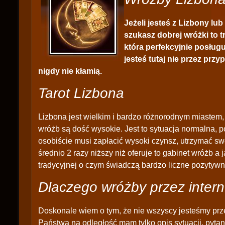
Jeżeli jesteś z Lizbony lub
szukasz dobrej wróżki to t
która perfekcyjnie posługu
jesteś tutaj nie przez prz
nigdy nie kłamią.
Tarot Lizbona
Lizbona jest wielkim i bardzo różnorodnym miastem,
wróżb są dość wysokie. Jest to sytuacja normalna, 
osobiście musi zapłacić wysoki czynsz, utrzymać swó
średnio 2 razy niższy niż oferuje to gabinet wróżb a
tradycyjnej o czym świadczą bardzo liczne pozytyw
Dlaczego wróżby przez intern
Doskonale wiem o tym, że nie wszyscy jesteśmy prz
Państwa na odległość mam tylko opis sytuacji, pytan