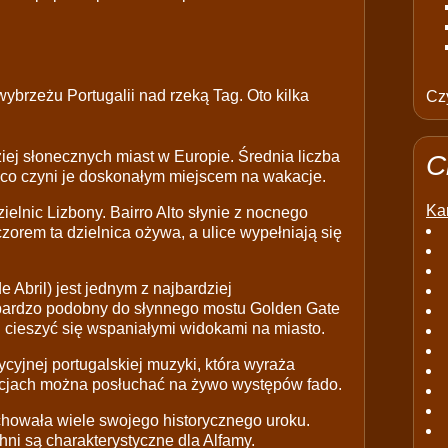
ybrzeżu Portugalii nad rzeką Tag. Oto kilka
Czy
iej słonecznych miast w Europie. Średnia liczba
C
, co czyni je doskonałym miejscem na wakacje.
Kar
ielnic Lizbony. Bairro Alto słynie z nocnego
czorem ta dzielnica ożywa, a ulice wypełniają się
 Abril) jest jednym z najbardziej
 bardzo podobny do słynnego mostu Golden Gate
 cieszyć się wspaniałymi widokami na miasto.
ycyjnej portugalskiej muzyki, która wyraża
racjach można posłuchać na żywo występów fado.
achowała wiele swojego historycznego uroku.
hni są charakterystyczne dla Alfamy.