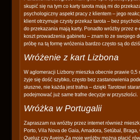
skupić się na tym co karty tarota mają mi do przek
psychologiczny aspekt pracy z klientem – jego reakc
klient otrzymuje czysty przekaz tarota – bez psychol
do przekazania mają karty. Ponadto wróżby przez e-
koszt prowadzenia gabinetu – znam to ze swojego d
próbę na tą formę wróżenia bardzo często są do dziś
Wróżenie z kart Lizbona
W aglomeracji Lizbony mieszka obecnie prawie 0,5 ml
żyje się dość szybko, często bez zastanowienia pod
słuszne, nie każda jest trafna – dzięki Tarotowi st
podejmować już same trafne decyzje w przyszłości.
Wróżka w Portugalii
Zapraszam na wróżby przez internet również mieszka
Porto, Vila Nova de Gaia, Amadora, Setúbal, Braga
Queluz czy Aveiro.Za moje wróżby można płacić równ