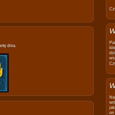
Czy
W
Pam
rtę dnia.
kli
dzi
ws
Czy
W
Na
wró
jak
on 