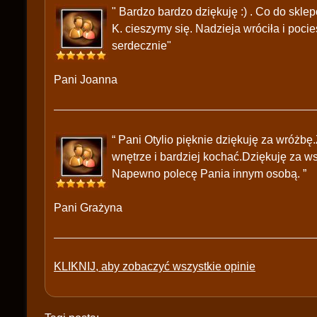
" Bardzo bardzo dziękuję :) . Co do skle
K. cieszymy się. Nadzieja wróciła i poci
serdecznie"
Pani Joanna
“ Pani Otylio pięknie dziękuję za wróżb
wnętrze i bardziej kochać.Dziękuję za w
Napewno polecę Pania innym osobą. ”
Pani Grażyna
KLIKNIJ, aby zobaczyć wszystkie opinie