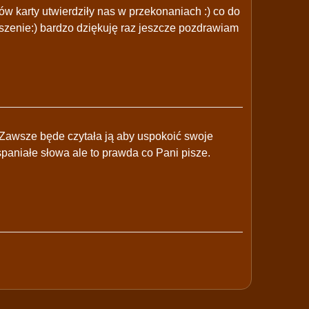
pów karty utwierdziły nas w przekonaniach :) co do
eszenie:) bardzo dziękuję raz jeszcze pozdrawiam
ę.Zawsze będe czytała ją aby uspokoić swoje
spaniałe słowa ale to prawda co Pani pisze.