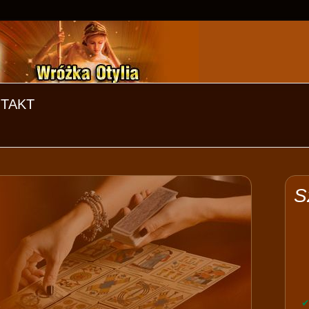
TAKT
S
a