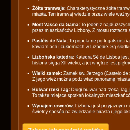
Żółte tramwaje:
Charakterystyczne żółte tramwaj
miasta. Ten tramwaj wiedzie przez wiele ważnyc
Most Vasco da Gama:
To jeden z najdłuższych
przez mieszkańców Lizbony. Z mostu roztacza si
Pastéis de Nata:
To popularne portugalskie cia
kawiarniach i cukierniach w Lizbonie. Są słodk
Lizbońska katedra:
Katedra Sé de Lisboa jest
historia sięga XII wieku, a jej wnętrze jest piękne
Wielki zamek:
Zamek św. Jerzego (Castelo de 
Z jego wież można podziwiać panoramę miasta i
Bulwar rzeki Tag:
Długi bulwar nad rzeką Tag j
To także miejsce spotkań lokalnych mieszkańc
Wynajem rowerów:
Lizbona jest przyjaznym m
świetny sposób na zwiedzanie miasta i jego oko