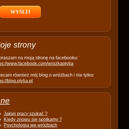
l
d
e
m
p
t
oje strony
y
.
praszam na moją stronę na facebooku:
tps://www.facebook.com/wrozkaotylia
ecam również mój blog o wróżbach i nie tylko:
ps://blog.otylia.pl
nne
Jakiej pracy szukać ?
Kiedy znowu się spotkamy ?
Psychologia we wróżbach