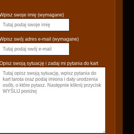
P
Wpisz swoje imię (wymagane)
l
e
a
s
Wpisz swój adres e-mail (wymagane)
e
l
e
Opisz swoją sytuację i zadaj mi pytania do kart
a
v
e
t
h
i
s
f
i
e