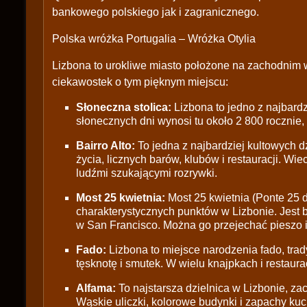
bankowego polskiego jak i zagranicznego.
Polska wróżka Portugalia – Wróżka Otylia
Lizbona to urokliwe miasto położone na zachodnim w
ciekawostek o tym pięknym miejscu:
Słoneczna stolica:
Lizbona to jedno z najbardz
słonecznych dni wynosi tu około 2 800 rocznie
Bairro Alto:
To jedna z najbardziej kultowych dz
życia, licznych barów, klubów i restauracji. Wie
ludźmi szukającymi rozrywki.
Most 25 kwietnia:
Most 25 kwietnia (Ponte 25 de
charakterystycznych punktów w Lizbonie. Jest
w San Francisco. Można go przejechać pieszo i
Fado:
Lizbona to miejsce narodzenia fado, trad
tęsknotę i smutek. W wielu knajpkach i restau
Alfama:
To najstarsza dzielnica w Lizbonie, z
Wąskie uliczki, kolorowe budynki i zapachy kuc