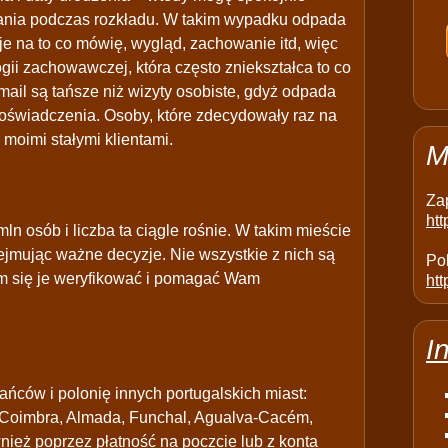
azania podczas rozkładu. W takim wypadku odpada
je na to co mówię, wygląd, zachowanie itd, więc
ogii zachowawczej, która często zniekształca to co
mail są tańsze niż wizyty osobiste, gdyż odpada
oświadczenia. Osoby, które zdecydowały raz na
 moimi stałymi klientami.
M
Za
ht
n osób i liczba ta ciągle rośnie. W takim mieście
ejmując ważne decyzje. Nie wszystkie z nich są
Pol
aram się je weryfikować i pomagać Wam
htt
I
ńców i polonię innych portugalskich miast:
, Coimbra, Almada, Funchal, Agualva-Cacém,
ież poprzez płatność na poczcie lub z konta