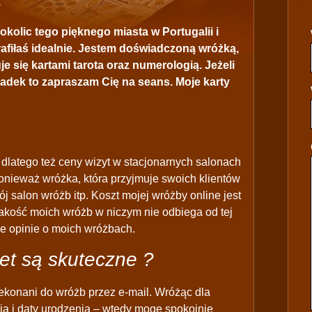
 okolic tego pięknego miasta w Portugalii i
rafiłaś idealnie. Jestem doświadczoną wróżką,
je się kartami tarota oraz numerologią. Jeżeli
ypadek to zapraszam Cię na seans. Moje karty
 dlatego też ceny wizyt w stacjonarnych salonach
ponieważ wróżka, która przyjmuje swoich klientów
j salon wróżb itp. Koszt mojej wróżby online jest
 jakość moich wróżb w niczym nie odbiega od tej
ne opinie o moich wróżbach.
et są skuteczne ?
ekonani do wróżb przez e-mail. Wróżąc dla
ia i daty urodzenia – wtedy mogę spokojnie