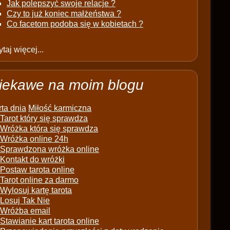
Jak polepszyć swoje relacje ?
Czy to już koniec małżeństwa ?
Co facetom podoba się w kobietach ?
taj więcej...
iekawe na moim blogu
ta dnia
Miłość karmiczna
Tarot który się sprawdza
Wróżka która się sprawdza
Wróżka online 24h
Sprawdzona wróżka online
Kontakt do wróżki
Postaw tarota online
Tarot online za darmo
Wylosuj kartę tarota
Losuj Tak Nie
Wróżba email
Stawianie kart tarota online