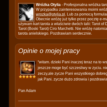
Wróżka Otylia
- Profesjonalna wróżka tar
W przypadku zainteresowania moimi wróżb
wrozka@otylia.pl
. Lub za pomocą formula
Obecnie wróżę już tylko przez pocztę e-ma
używam kart tarota a właściwie dwóch talii: Tarot of
Tarot (Boski Tarot) Ciro Marchetti. Nie wróżę natomias
tarota anielskiego. Pozdrawiam serdecznie.
Opinie o mojej pracy
“witam. dzieki Pani inaczej teraz na to 
jeszcze moge być szczesliwy w zyciu. nie
zeczy,ale zycze Pani wszystkiego dobrego
jak Pani. zycze dużo zdrowia i pozdrawi
Pan Adam