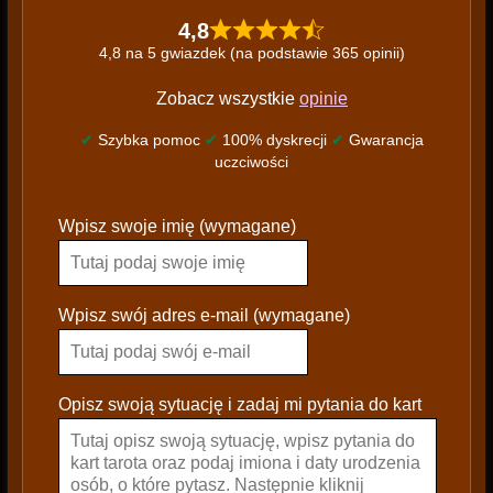
4,8
4,8 na 5 gwiazdek (na podstawie 365 opinii)
Zobacz wszystkie
opinie
✔
Szybka pomoc
✔
100% dyskrecji
✔
Gwarancja
uczciwości
P
Wpisz swoje imię (wymagane)
l
e
a
s
Wpisz swój adres e-mail (wymagane)
e
l
e
Opisz swoją sytuację i zadaj mi pytania do kart
a
v
e