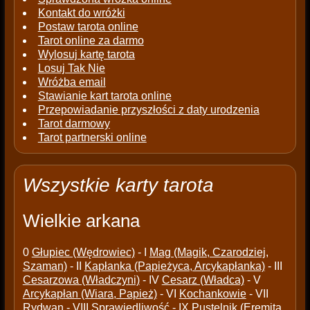
Kontakt do wróżki
Postaw tarota online
Tarot online za darmo
Wylosuj kartę tarota
Losuj Tak Nie
Wróżba email
Stawianie kart tarota online
Przepowiadanie przyszłości z daty urodzenia
Tarot darmowy
Tarot partnerski online
Wszystkie karty tarota
Wielkie arkana
0
Głupiec (Wędrowiec)
- I
Mag (Magik, Czarodziej,
Szaman)
- II
Kapłanka (Papieżyca, Arcykapłanka)
- III
Cesarzowa (Władczyni)
- IV
Cesarz (Władca)
- V
Arcykapłan (Wiara, Papież)
- VI
Kochankowie
- VII
Rydwan
- VIII
Sprawiedliwość
- IX
Pustelnik (Eremita,