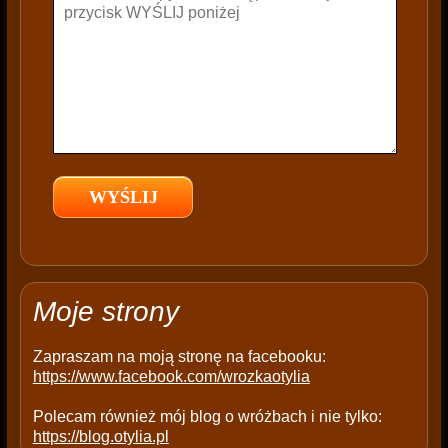
t
h
i
s
f
i
e
l
d
e
m
p
t
Moje strony
y
.
Zapraszam na moją stronę na facebooku:
https://www.facebook.com/wrozkaotylia
Polecam również mój blog o wróżbach i nie tylko:
https://blog.otylia.pl