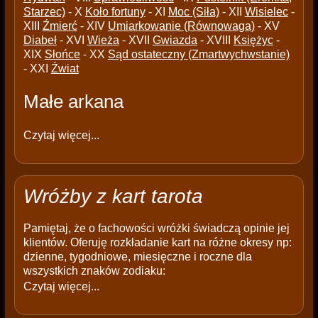
Starzec)
- X
Koło fortuny
- XI
Moc (Siła)
- XII
Wisielec
-
XIII
Źmierć
- XIV
Umiarkowanie (Równowaga)
- XV
Diabeł
- XVI
Wieża
- XVII
Gwiazda
- XVIII
Księżyc
-
XIX
Słońce
- XX
Sąd ostateczny (Zmartwychwstanie)
- XXI
Źwiat
Małe arkana
Czytaj więcej...
Wróżby z kart tarota
Pamiętaj, że o fachowości wróżki świadczą opinie jej
klientów. Oferuję rozkładanie kart na różne okresy np:
dzienne, tygodniowe, miesięczne i roczne dla
wszystkich znaków zodiaku:
Czytaj więcej...