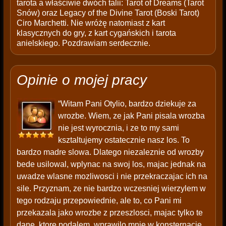
tarota a właściwie dwóch talii: Tarot of Dreams (Tarot
Snów) oraz Legacy of the Divine Tarot (Boski Tarot)
Ciro Marchetti. Nie wróżę natomiast z kart
klasycznych do gry, z kart cygańskich i tarota
anielskiego. Pozdrawiam serdecznie.
Opinie o mojej pracy
“Witam Pani Otylio, bardzo dziekuje za
wrozbe. Wiem, ze jak Pani pisala wrozba
nie jest wyrocznia, i ze to my sami
ksztaltujemy ostatecznie nasz los. To
bardzo madre slowa. Dlatego niezaleznie od wrozby
bede usilowal, wplynac na swoj los, majac jednak na
uwadze wlasne mozliwosci i nie przekraczajac ich na
sile. Przyznam, ze nie bardzo wczesniej wierzylem w
tego rodzaju przepowiednie, ale to, co Pani mi
przekazala jako wrozbe z przeszlosci, majac tylko te
dane, ktore podalem, wprawilo mnie w konsternacje.