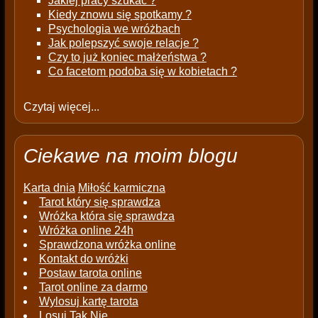
Jakiej pracy szukać ?
Kiedy znowu się spotkamy ?
Psychologia we wróżbach
Jak polepszyć swoje relacje ?
Czy to już koniec małżeństwa ?
Co facetom podoba się w kobietach ?
Czytaj więcej...
Ciekawe na moim blogu
Karta dnia
Miłość karmiczna
Tarot który się sprawdza
Wróżka która się sprawdza
Wróżka online 24h
Sprawdzona wróżka online
Kontakt do wróżki
Postaw tarota online
Tarot online za darmo
Wylosuj kartę tarota
Losuj Tak Nie