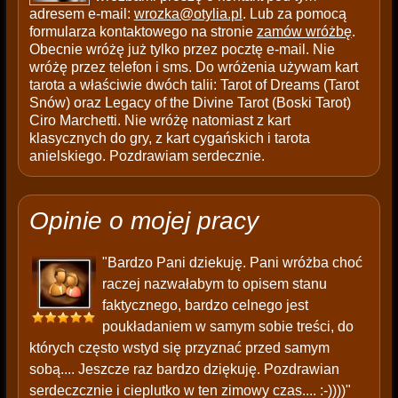
adresem e-mail:
wrozka@otylia.pl
. Lub za pomocą
formularza kontaktowego na stronie
zamów wróżbę
.
Obecnie wróżę już tylko przez pocztę e-mail. Nie
wróżę przez telefon i sms. Do wróżenia używam kart
tarota a właściwie dwóch talii: Tarot of Dreams (Tarot
Snów) oraz Legacy of the Divine Tarot (Boski Tarot)
Ciro Marchetti. Nie wróżę natomiast z kart
klasycznych do gry, z kart cygańskich i tarota
anielskiego. Pozdrawiam serdecznie.
Opinie o mojej pracy
"Bardzo Pani dziekuję. Pani wróżba choć
raczej nazwałabym to opisem stanu
faktycznego, bardzo celnego jest
poukładaniem w samym sobie treści, do
których często wstyd się przyznać przed samym
sobą.... Jeszcze raz bardzo dziękuję. Pozdrawian
serdeczcznie i cieplutko w ten zimowy czas.... :-))))"