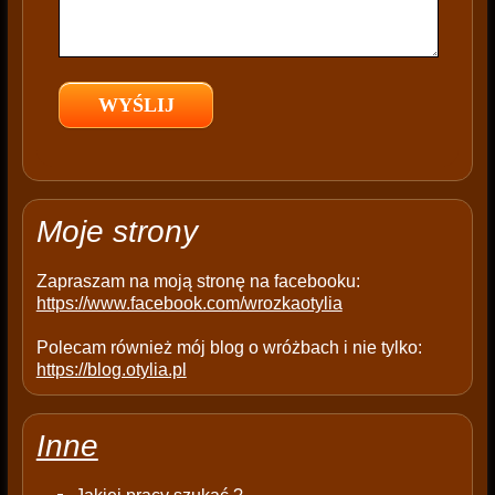
i
e
l
d
e
m
p
t
Moje strony
y
.
Zapraszam na moją stronę na facebooku:
https://www.facebook.com/wrozkaotylia
Polecam również mój blog o wróżbach i nie tylko:
https://blog.otylia.pl
Inne