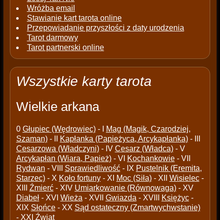
Wróżba email
Stawianie kart tarota online
Przepowiadanie przyszłości z daty urodzenia
Tarot darmowy
Tarot partnerski online
Wszystkie karty tarota
Wielkie arkana
0
Głupiec (Wędrowiec)
- I
Mag (Magik, Czarodziej,
Szaman)
- II
Kapłanka (Papieżyca, Arcykapłanka)
- III
Cesarzowa (Władczyni)
- IV
Cesarz (Władca)
- V
Arcykapłan (Wiara, Papież)
- VI
Kochankowie
- VII
Rydwan
- VIII
Sprawiedliwość
- IX
Pustelnik (Eremita,
Starzec)
- X
Koło fortuny
- XI
Moc (Siła)
- XII
Wisielec
-
XIII
Źmierć
- XIV
Umiarkowanie (Równowaga)
- XV
Diabeł
- XVI
Wieża
- XVII
Gwiazda
- XVIII
Księżyc
-
XIX
Słońce
- XX
Sąd ostateczny (Zmartwychwstanie)
- XXI
Źwiat