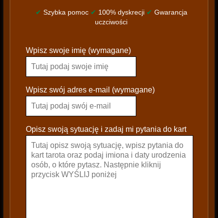
✔
Szybka pomoc
✔
100% dyskrecji
✔
Gwarancja
uczciwości
P
Wpisz swoje imię (wymagane)
l
e
a
s
Wpisz swój adres e-mail (wymagane)
e
l
e
Opisz swoją sytuację i zadaj mi pytania do kart
a
v
e
t
h
i
s
f