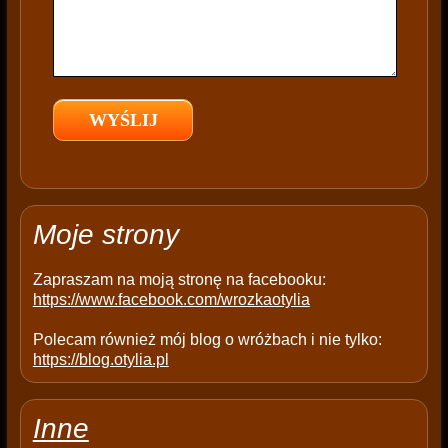
s
f
i
e
l
d
e
m
p
t
Moje strony
y
.
Zapraszam na moją stronę na facebooku:
https://www.facebook.com/wrozkaotylia
Polecam również mój blog o wróżbach i nie tylko:
https://blog.otylia.pl
Inne