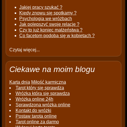
Jakiej pracy szukać ?
Kiedy znowu się spotkamy ?
Psychologia we wróżbach
Jak polepszyć swoje relacje ?
Czy to już koniec małżeństwa ?
Co facetom podoba się w kobietach ?
Czytaj więcej...
Ciekawe na moim blogu
Karta dnia
Miłość karmiczna
Tarot który się sprawdza
Wróżka która się sprawdza
Wróżka online 24h
Sprawdzona wróżka online
Kontakt do wróżki
Postaw tarota online
Tarot online za darmo