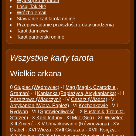
Wylosuj kartę tarota
Losuj Tak Nie
Wróżba email
Stawianie kart tarota online
Przepowiadanie przyszłości z daty urodzenia
Tarot darmowy
Tarot partnerski online
Wszystkie karty tarota
Wielkie arkana
0
Głupiec (Wędrowiec)
- I
Mag (Magik, Czarodziej,
Szaman)
- II
Kapłanka (Papieżyca, Arcykapłanka)
- III
Cesarzowa (Władczyni)
- IV
Cesarz (Władca)
- V
Arcykapłan (Wiara, Papież)
- VI
Kochankowie
- VII
Rydwan
- VIII
Sprawiedliwość
- IX
Pustelnik (Eremita,
Starzec)
- X
Koło fortuny
- XI
Moc (Siła)
- XII
Wisielec
-
XIII
Źmierć
- XIV
Umiarkowanie (Równowaga)
- XV
Diabeł
- XVI
Wieża
- XVII
Gwiazda
- XVIII
Księżyc
-
XIX
Słońce
- XX
Sąd ostateczny (Zmartwychwstanie)