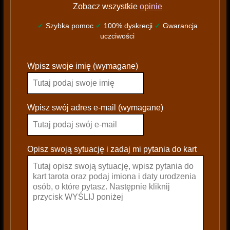
Zobacz wszystkie
opinie
✔
Szybka pomoc
✔
100% dyskrecji
✔
Gwarancja
uczciwości
P
Wpisz swoje imię (wymagane)
l
e
a
s
Wpisz swój adres e-mail (wymagane)
e
l
e
Opisz swoją sytuację i zadaj mi pytania do kart
a
v
e
t
h
i