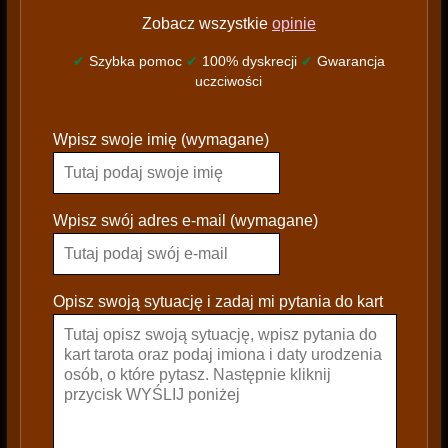
Zobacz wszystkie
opinie
✔
Szybka pomoc
✔
100% dyskrecji
✔
Gwarancja
uczciwości
P
Wpisz swoje imię (wymagane)
l
e
a
s
Wpisz swój adres e-mail (wymagane)
e
l
e
Opisz swoją sytuację i zadaj mi pytania do kart
a
v
e
t
h
i