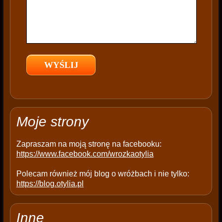
s
f
i
e
l
d
e
m
p
t
Moje strony
y
.
Zapraszam na moją stronę na facebooku:
https://www.facebook.com/wrozkaotylia
Polecam również mój blog o wróżbach i nie tylko:
https://blog.otylia.pl
Inne