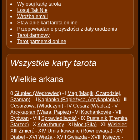
Wylosuj kartę tarota
Losuj Tak Nie
Wróżba email
Stawianie kart tarota online
Przepowiadanie przyszłości z daty urodzenia
Tarot darmowy
Tarot partnerski online
Wszystkie karty tarota
Wielkie arkana
0
Głupiec (Wędrowiec)
- I
Mag (Magik, Czarodziej,
Szaman)
- II
Kapłanka (Papieżyca, Arcykapłanka)
- III
Cesarzowa (Władczyni)
- IV
Cesarz (Władca)
- V
Arcykapłan (Wiara, Papież)
- VI
Kochankowie
- VII
Rydwan
- VIII
Sprawiedliwość
- IX
Pustelnik (Eremita,
Starzec)
- X
Koło fortuny
- XI
Moc (Siła)
- XII
Wisielec
-
XIII
Źmierć
- XIV
Umiarkowanie (Równowaga)
- XV
Diabeł
- XVI
Wieża
- XVII
Gwiazda
- XVIII
Księżyc
-