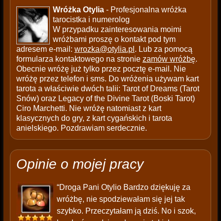
Wróżka Otylia
- Profesjonalna wróżka
tarocistka i numerolog
W przypadku zainteresowania moimi
wróżbami proszę o kontakt pod tym
adresem e-mail:
wrozka@otylia.pl
. Lub za pomocą
formularza kontaktowego na stronie
zamów wróżbę
.
Obecnie wróżę już tylko przez pocztę e-mail. Nie
wróżę przez telefon i sms. Do wróżenia używam kart
tarota a właściwie dwóch talii: Tarot of Dreams (Tarot
Snów) oraz Legacy of the Divine Tarot (Boski Tarot)
Ciro Marchetti. Nie wróżę natomiast z kart
klasycznych do gry, z kart cygańskich i tarota
anielskiego. Pozdrawiam serdecznie.
Opinie o mojej pracy
“Droga Pani Otylio Bardzo dziękuję za
wróżbę, nie spodziewałam się jej tak
szybko. Przeczytałam ją dziś. No i szok,