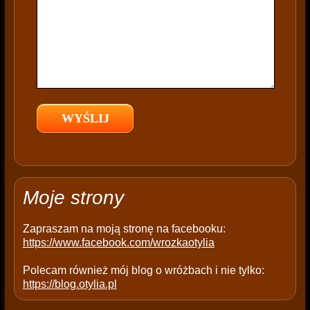
h
i
s
f
i
e
l
d
e
m
p
t
Moje strony
y
.
Zapraszam na moją stronę na facebooku:
https://www.facebook.com/wrozkaotylia
Polecam również mój blog o wróżbach i nie tylko:
https://blog.otylia.pl