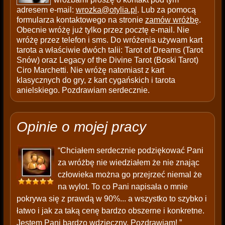
adresem e-mail:
wrozka@otylia.pl
. Lub za pomocą
formularza kontaktowego na stronie
zamów wróżbę
.
Obecnie wróżę już tylko przez pocztę e-mail. Nie
wróżę przez telefon i sms. Do wróżenia używam kart
tarota a właściwie dwóch talii: Tarot of Dreams (Tarot
Snów) oraz Legacy of the Divine Tarot (Boski Tarot)
Ciro Marchetti. Nie wróżę natomiast z kart
klasycznych do gry, z kart cygańskich i tarota
anielskiego. Pozdrawiam serdecznie.
Opinie o mojej pracy
“Chciałem serdecznie podziękować Pani
za wróżbę nie wiedziałem że nie znając
człowieka można go przejrzeć niemal że
na wylot. To co Pani napisała o mnie
pokrywa się z prawdą w 90%... a wszystko to szybko i
łatwo i jak za taką cenę bardzo obszerne i konkretne.
Jestem Pani bardzo wdzięczny. Pozdrawiam! ”