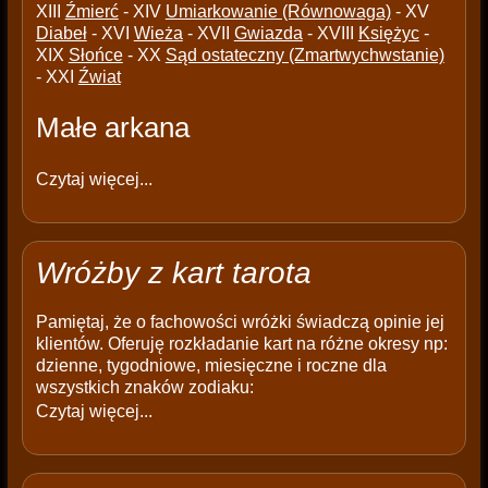
XIII
Źmierć
- XIV
Umiarkowanie (Równowaga)
- XV
Diabeł
- XVI
Wieża
- XVII
Gwiazda
- XVIII
Księżyc
-
XIX
Słońce
- XX
Sąd ostateczny (Zmartwychwstanie)
- XXI
Źwiat
Małe arkana
Czytaj więcej...
Wróżby z kart tarota
Pamiętaj, że o fachowości wróżki świadczą opinie jej
klientów. Oferuję rozkładanie kart na różne okresy np:
dzienne, tygodniowe, miesięczne i roczne dla
wszystkich znaków zodiaku:
Czytaj więcej...