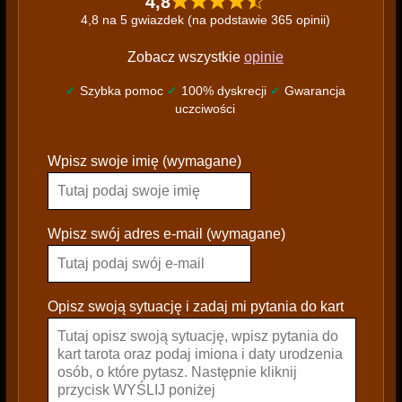
4,8
4,8 na 5 gwiazdek (na podstawie 365 opinii)
Zobacz wszystkie
opinie
✔
Szybka pomoc
✔
100% dyskrecji
✔
Gwarancja
uczciwości
P
Wpisz swoje imię (wymagane)
l
e
a
s
Wpisz swój adres e-mail (wymagane)
e
l
e
Opisz swoją sytuację i zadaj mi pytania do kart
a
v
e
t