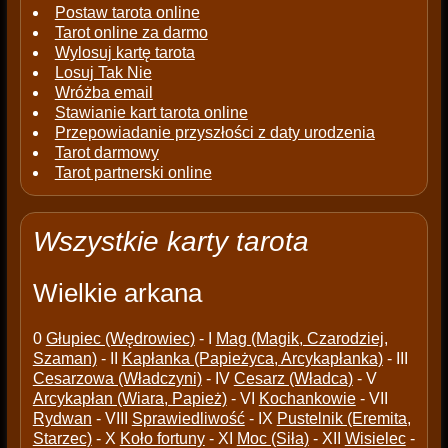
Postaw tarota online
Tarot online za darmo
Wylosuj kartę tarota
Losuj Tak Nie
Wróżba email
Stawianie kart tarota online
Przepowiadanie przyszłości z daty urodzenia
Tarot darmowy
Tarot partnerski online
Wszystkie karty tarota
Wielkie arkana
0
Głupiec (Wędrowiec)
- I
Mag (Magik, Czarodziej,
Szaman)
- II
Kapłanka (Papieżyca, Arcykapłanka)
- III
Cesarzowa (Władczyni)
- IV
Cesarz (Władca)
- V
Arcykapłan (Wiara, Papież)
- VI
Kochankowie
- VII
Rydwan
- VIII
Sprawiedliwość
- IX
Pustelnik (Eremita,
Starzec)
- X
Koło fortuny
- XI
Moc (Siła)
- XII
Wisielec
-