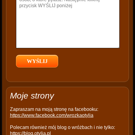
t
h
i
s
f
i
e
l
d
e
m
p
t
Moje strony
y
.
Zapraszam na moją stronę na facebooku:
https://www.facebook.com/wrozkaotylia
Polecam również mój blog o wróżbach i nie tylko:
https://blog.otylia.pl