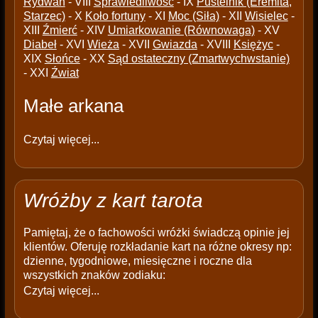
Rydwan
- VIII
Sprawiedliwość
- IX
Pustelnik (Eremita,
Starzec)
- X
Koło fortuny
- XI
Moc (Siła)
- XII
Wisielec
-
XIII
Źmierć
- XIV
Umiarkowanie (Równowaga)
- XV
Diabeł
- XVI
Wieża
- XVII
Gwiazda
- XVIII
Księżyc
-
XIX
Słońce
- XX
Sąd ostateczny (Zmartwychwstanie)
- XXI
Źwiat
Małe arkana
Czytaj więcej...
Wróżby z kart tarota
Pamiętaj, że o fachowości wróżki świadczą opinie jej
klientów. Oferuję rozkładanie kart na różne okresy np:
dzienne, tygodniowe, miesięczne i roczne dla
wszystkich znaków zodiaku:
Czytaj więcej...