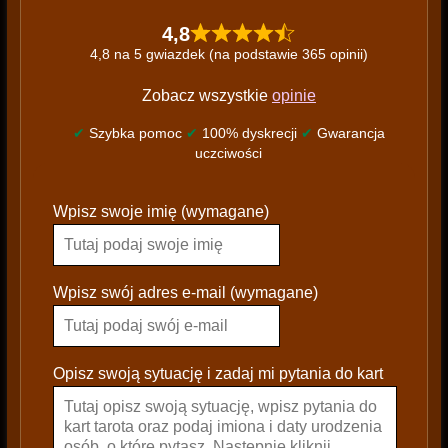
4,8
4,8 na 5 gwiazdek (na podstawie 365 opinii)
Zobacz wszystkie
opinie
✔
Szybka pomoc
✔
100% dyskrecji
✔
Gwarancja
uczciwości
P
Wpisz swoje imię (wymagane)
l
e
a
s
Wpisz swój adres e-mail (wymagane)
e
l
e
Opisz swoją sytuację i zadaj mi pytania do kart
a
v
e