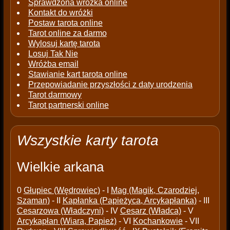
Sprawdzona wróżka online
Kontakt do wróżki
Postaw tarota online
Tarot online za darmo
Wylosuj kartę tarota
Losuj Tak Nie
Wróżba email
Stawianie kart tarota online
Przepowiadanie przyszłości z daty urodzenia
Tarot darmowy
Tarot partnerski online
Wszystkie karty tarota
Wielkie arkana
0
Głupiec (Wędrowiec)
- I
Mag (Magik, Czarodziej,
Szaman)
- II
Kapłanka (Papieżyca, Arcykapłanka)
- III
Cesarzowa (Władczyni)
- IV
Cesarz (Władca)
- V
Arcykapłan (Wiara, Papież)
- VI
Kochankowie
- VII