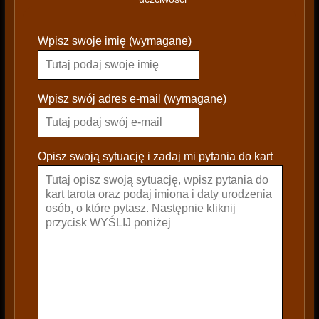
P
Wpisz swoje imię (wymagane)
l
e
a
s
Wpisz swój adres e-mail (wymagane)
e
l
e
Opisz swoją sytuację i zadaj mi pytania do kart
a
v
e
t
h
i
s
f
i