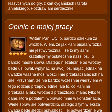
klasycznych do gry, z kart cygańskich i tarota
anielskiego. Pozdrawiam serdecznie.
Opinie o mojej pracy
“Witam Pani Otylio, bardzo dziekuje za
wrozbe. Wiem, ze jak Pani pisala wrozba
nie jest wyrocznia, i ze to my sami
ksztaltujemy ostatecznie nasz los. To
bardzo madre slowa. Dlatego niezaleznie od wrozby
bede usilowal, wplynac na swoj los, majac jednak na
uwadze wlasne mozliwosci i nie przekraczajac ich na
sile. Przyznam, ze nie bardzo wczesniej wierzylem w
tego rodzaju przepowiednie, ale to, co Pani mi
przekazala jako wrozbe z przeszlosci, majac tylko te
dane, ktore podalem, wprawilo mnie w konsternacje.
Wiele spraw sie potwierdzilo, dlatego z tym wieksza
uwaga bede sledzil przyszlosc i jej potwierdzenie we