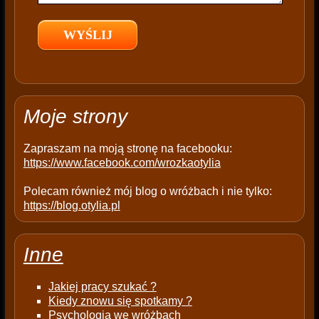
e
l
d
e
m
p
t
Moje strony
y
.
Zapraszam na moją stronę na facebooku:
https://www.facebook.com/wrozkaotylia
Polecam również mój blog o wróżbach i nie tylko:
https://blog.otylia.pl
Inne
Jakiej pracy szukać ?
Kiedy znowu się spotkamy ?
Psychologia we wróżbach