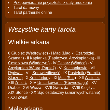
Przepowiadanie przyszłości z daty urodzenia
Tarot darmowy
Tarot partnerski online
Wszystkie karty tarota
Wielkie arkana
0
Głupiec (Wędrowiec)
- I
Mag (Magik, Czarodziej,
Szaman)
- II
Kapłanka (Papieżyca, Arcykapłanka)
- III
Cesarzowa (Władczyni)
- IV
Cesarz (Władca)
- V
Arcykapłan (Wiara, Papież)
- VI
Kochankowie
- VII
Rydwan
- VIII
Sprawiedliwość
- IX
Pustelnik (Eremita,
Starzec)
- X
Koło fortuny
- XI
Moc (Siła)
- XII
Wisielec
-
XIII
Źmierć
- XIV
Umiarkowanie (Równowaga)
- XV
Diabeł
- XVI
Wieża
- XVII
Gwiazda
- XVIII
Księżyc
-
XIX
Słońce
- XX
Sąd ostateczny (Zmartwychwstanie)
- XXI
Źwiat
Małe arkana