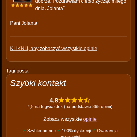
dobrze. Pozdrawiam ciepło życząc miłego
dnia. Jolanta"
Pani Jolanta
KLIKNIJ, aby zobaczyć wszystkie opinie
Tagi posta:
Szybki kontakt
4,8
4,8 na 5 gwiazdek (na podstawie 365 opinii)
Zobacz wszystkie
opinie
✔
Szybka pomoc
✔
100% dyskrecji
✔
Gwarancja
uczciwości