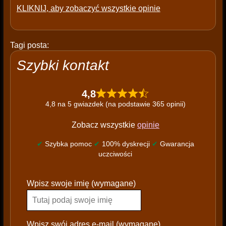
KLIKNIJ, aby zobaczyć wszystkie opinie
Tagi posta:
Szybki kontakt
4,8
4,8 na 5 gwiazdek (na podstawie 365 opinii)
Zobacz wszystkie
opinie
✔
Szybka pomoc
✔
100% dyskrecji
✔
Gwarancja
uczciwości
P
Wpisz swoje imię (wymagane)
l
e
a
s
Wpisz swój adres e-mail (wymagane)