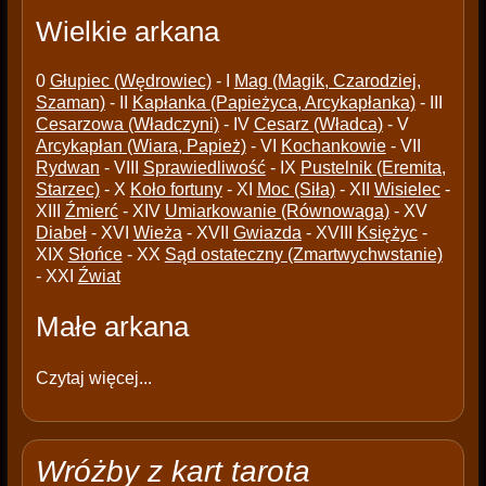
Wielkie arkana
0
Głupiec (Wędrowiec)
- I
Mag (Magik, Czarodziej,
Szaman)
- II
Kapłanka (Papieżyca, Arcykapłanka)
- III
Cesarzowa (Władczyni)
- IV
Cesarz (Władca)
- V
Arcykapłan (Wiara, Papież)
- VI
Kochankowie
- VII
Rydwan
- VIII
Sprawiedliwość
- IX
Pustelnik (Eremita,
Starzec)
- X
Koło fortuny
- XI
Moc (Siła)
- XII
Wisielec
-
XIII
Źmierć
- XIV
Umiarkowanie (Równowaga)
- XV
Diabeł
- XVI
Wieża
- XVII
Gwiazda
- XVIII
Księżyc
-
XIX
Słońce
- XX
Sąd ostateczny (Zmartwychwstanie)
- XXI
Źwiat
Małe arkana
Czytaj więcej...
Wróżby z kart tarota