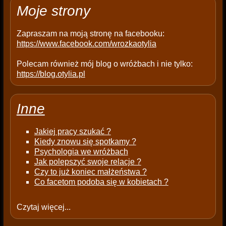
t
Moje strony
y
.
Zapraszam na moją stronę na facebooku:
https://www.facebook.com/wrozkaotylia
Polecam również mój blog o wróżbach i nie tylko:
https://blog.otylia.pl
Inne
Jakiej pracy szukać ?
Kiedy znowu się spotkamy ?
Psychologia we wróżbach
Jak polepszyć swoje relacje ?
Czy to już koniec małżeństwa ?
Co facetom podoba się w kobietach ?
Czytaj więcej...