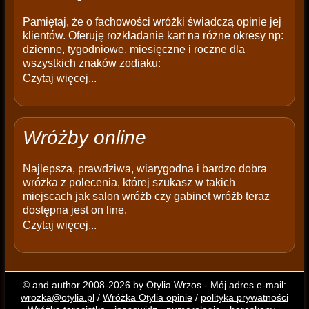
Pamiętaj, że o fachowości wróżki świadczą opinie jej
klientów. Oferuję rozkładanie kart na różne okresy np:
dzienne, tygodniowe, miesięczne i roczne dla
wszystkich znaków zodiaku:
Czytaj więcej...
Wróżby online
Najlepsza, prawdziwa, wiarygodna i bardzo dobra
wróżka z polecenia, której szukasz w takich
miejscach jak salon wróżb czy gabinet wróżb teraz
dostępna jest on line.
Czytaj więcej...
© and author 2008-2026 by Otylia Wrzos - Mój adres e-mail:
wrozka@otylia.pl
/
Wróżka Otylia opinie
/
polityka prywatności