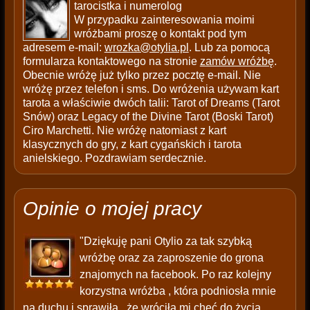
tarocistka i numerolog
W przypadku zainteresowania moimi
wróżbami proszę o kontakt pod tym
adresem e-mail:
wrozka@otylia.pl
. Lub za pomocą
formularza kontaktowego na stronie
zamów wróżbę
.
Obecnie wróżę już tylko przez pocztę e-mail. Nie
wróżę przez telefon i sms. Do wróżenia używam kart
tarota a właściwie dwóch talii: Tarot of Dreams (Tarot
Snów) oraz Legacy of the Divine Tarot (Boski Tarot)
Ciro Marchetti. Nie wróżę natomiast z kart
klasycznych do gry, z kart cygańskich i tarota
anielskiego. Pozdrawiam serdecznie.
Opinie o mojej pracy
"Dziękuję pani Otylio za tak szybką
wróżbę oraz za zaproszenie do grona
znajomych na facebook. Po raz kolejny
korzystna wróżba , która podniosła mnie
na duchu i sprawiła , że wróciła mi chęć do życia ,