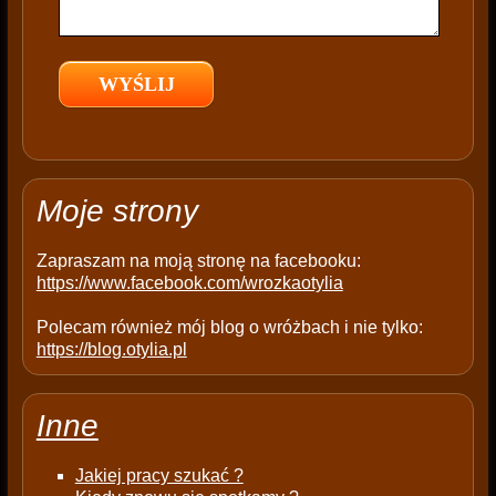
i
e
l
d
e
m
p
t
Moje strony
y
.
Zapraszam na moją stronę na facebooku:
https://www.facebook.com/wrozkaotylia
Polecam również mój blog o wróżbach i nie tylko:
https://blog.otylia.pl
Inne
Jakiej pracy szukać ?