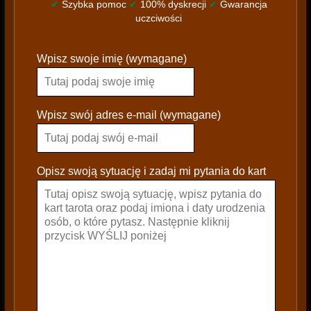
✔
Szybka pomoc
✔
100% dyskrecji
✔
Gwarancja
uczciwości
P
Wpisz swoje imię (wymagane)
l
e
a
s
Wpisz swój adres e-mail (wymagane)
e
l
e
Opisz swoją sytuację i zadaj mi pytania do kart
a
v
e
t
h
i
s
f