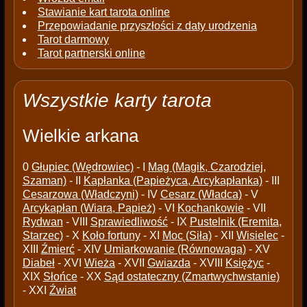
Stawianie kart tarota online
Przepowiadanie przyszłości z daty urodzenia
Tarot darmowy
Tarot partnerski online
Wszystkie karty tarota
Wielkie arkana
0
Głupiec (Wędrowiec)
- I
Mag (Magik, Czarodziej,
Szaman)
- II
Kapłanka (Papieżyca, Arcykapłanka)
- III
Cesarzowa (Władczyni)
- IV
Cesarz (Władca)
- V
Arcykapłan (Wiara, Papież)
- VI
Kochankowie
- VII
Rydwan
- VIII
Sprawiedliwość
- IX
Pustelnik (Eremita,
Starzec)
- X
Koło fortuny
- XI
Moc (Siła)
- XII
Wisielec
-
XIII
Źmierć
- XIV
Umiarkowanie (Równowaga)
- XV
Diabeł
- XVI
Wieża
- XVII
Gwiazda
- XVIII
Księżyc
-
XIX
Słońce
- XX
Sąd ostateczny (Zmartwychwstanie)
- XXI
Źwiat