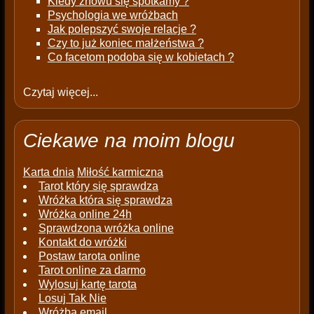
Kiedy znowu się spotkamy ?
Psychologia we wróżbach
Jak polepszyć swoje relacje ?
Czy to już koniec małżeństwa ?
Co facetom podoba się w kobietach ?
Czytaj więcej...
Ciekawe na moim blogu
Karta dnia
Miłość karmiczna
Tarot który się sprawdza
Wróżka która się sprawdza
Wróżka online 24h
Sprawdzona wróżka online
Kontakt do wróżki
Postaw tarota online
Tarot online za darmo
Wylosuj kartę tarota
Losuj Tak Nie
Wróżba email